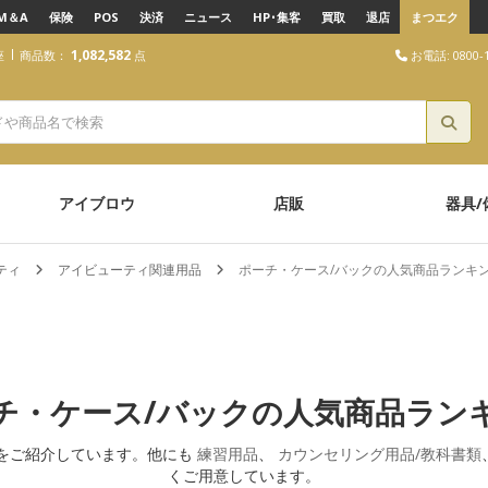
M＆A
保険
POS
決済
ニュース
HP･集客
買取
退店
まつエク
1,082,582
お電話: 0800-1
座
商品数：
点
アイブロウ
店販
器具/
ティ
アイビューティ関連用品
ポーチ・ケース/バックの人気商品ランキ
チ・ケース/バックの人気商品ラン
をご紹介しています。他にも
練習用品
、
カウンセリング用品/教科書類
くご用意しています。