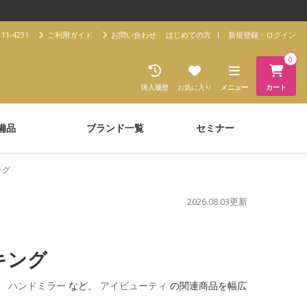
11-4231
ご利用ガイド
お問い合わせ
はじめての方
新規登録・ログイン
0
購入履歴
お気に入り
メニュー
カート
備品
ブランド一覧
セミナー
ング
2026.08.03更新
キング
、
ハンドミラー
など、
アイビューティ
の関連商品を幅広