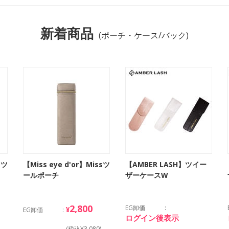
新着商品
(ポーチ・ケース/バック)
sツ
【Miss eye d'or】Missツ
【AMBER LASH】ツイー
ールポーチ
ザーケースW
2,800
EG卸価
¥
EG卸価
ログイン後表示
(税込¥3,080)