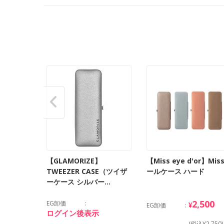
ジナル制菌
【GLAMORIZE】
【Miss eye d'or】Mis
ス
TWEEZER CASE（ツイザ
ールケース ハード
ーケース シルバー…
,600
2,500
EG卸価
¥
EG卸価
ログイン後表示
¥7,260)
(税込¥2,750)