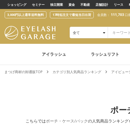
text.skipToContent
text.skipToNavigation
ショッピング
セミナー
独立開業
資金
不動産
店舗設計
リース
111,703
3,000円以上通常送料無料
17時迄注文で最短当日出荷
会員数：
口
全て
アイラッシュ
ラッシュリフト
まつげ商材の卸通販TOP
カテゴリ別人気商品ランキング
アイビュー
ポー
こちらでは
ポーチ・ケース/バック
の人気商品ランキング