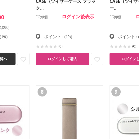
CASE（ツイザーケース ブラッ
CASE（ツイ
ク…
ー…
00
ログイン後表示
EG卸価
EG卸価
,090)
ポイント
ポイント
(1%)
:
(1%)
:
(0)
(0)
ログインして購入
ログイン
覧へ
8
9