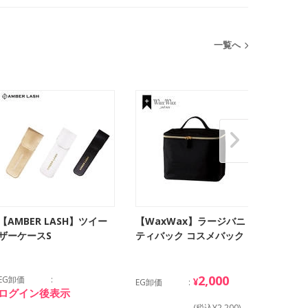
一覧へ
【AMBER LASH】ツイー
【WaxWax】ラージバニ
oui n
ザーケースS
ティバック コスメバック
メーカー
2,000
EG卸価
EG卸価
¥
EG卸価
ログイン後表示
ログイ
(税込¥2,200)