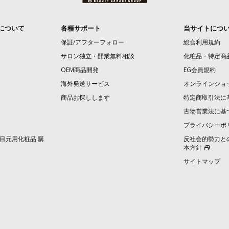
について
各種サポート
当サイトにつ
保証/アフターフォロー
総合利用規約
サロン独立・開業無料相談
化粧品・特定商
OEM商品開発
EG会員規約
海外発送サービス
オンラインショ
商品お探しします
特定商取引法に
古物営業法に基
プライバシーポ
目元用化粧品 購
反社会的勢力と
本方針
サイトマップ