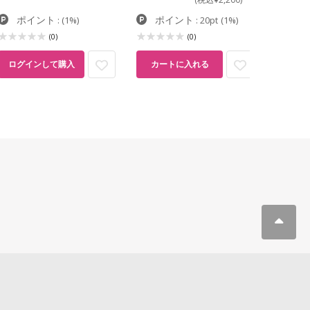
ポイント
ポイント
ポイ
:
(1%)
: 20pt
(1%)
(0)
(0)
ログインして購入
カートに入れる
カー