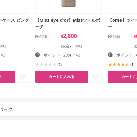
ーケース ピンク
【Miss eye d'or】Missツールポ
【ome】ツイ
ーチ
ー
2,800
¥
¥
EG卸価
EG卸価
60)
(税込¥3,080)
(
ポイント
ポイント
1%)
: 28pt
(1%)
: 
(0)
(1)
カートに入れる
る
カートに
バック