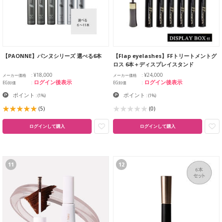
【PAONNE】パンヌシリーズ 選べる6本
【Flap eyelashes】FFトリートメントグ
ロス 6本＋ディスプレイスタンド
¥18,000
¥24,000
メーカー価格
メーカー価格
ログイン後表示
ログイン後表示
EG卸価
EG卸価
ポイント
ポイント
:
(1%)
:
(1%)
(5)
(0)
ログインして購入
ログインして購入
11
12