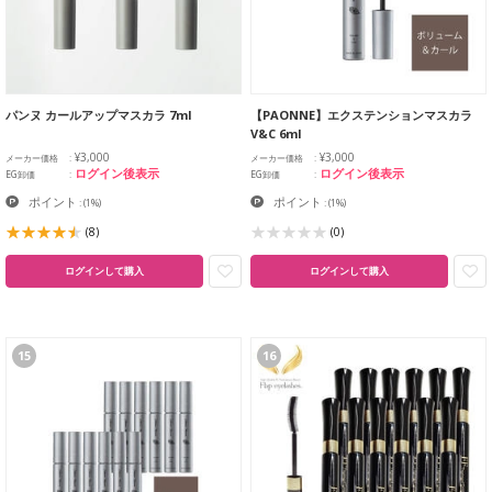
パンヌ カールアップマスカラ 7ml
【PAONNE】エクステンションマスカラ
V&C 6ml
¥3,000
¥3,000
メーカー価格
メーカー価格
ログイン後表示
ログイン後表示
EG卸価
EG卸価
ポイント
ポイント
:
(1%)
:
(1%)
(8)
(0)
ログインして購入
ログインして購入
15
16