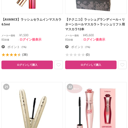
【AVANCE】ラッシュセラムインマスカラ
【テクニコ】ラッシュグランディール＜リ
6.5ml
ターンカールマスカラ＞ラッシュリフト用
マスカラ12本
¥1,500
¥45,600
メーカー価格
メーカー価格
ログイン後表示
ログイン後表示
EG卸価
EG卸価
ポイント
ポイント
:
(1%)
:
(1%)
(38)
(0)
ログインして購入
ログインして購入
21
22