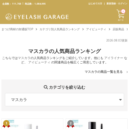
text.skipToContent
text.skipToNavigation
はじめての方
新規登録・ログイン
会員数：
111,703
商品数：
1,084,995
0
カート
まつげ商材の卸通販TOP
カテゴリ別人気商品ランキング
アイビューティ
店販商品
2026.08.03更新
マスカラの人気商品ランキング
こちらでは
マスカラ
の人気商品ランキングをご紹介しています。他にも
アイライナー
な
ど、
アイビューティ
の関連商品を幅広くご用意しています。
マスカラの商品一覧を見る
カテゴリを絞り込む
マスカラ
1
2