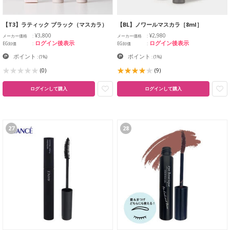
【T3】ラティック ブラック（マスカラ）
【BL】ノワールマスカラ［8ml］
¥3,800
¥2,980
メーカー価格
メーカー価格
ログイン後表示
ログイン後表示
EG卸価
EG卸価
ポイント
ポイント
:
(1%)
:
(1%)
(0)
(9)
ログインして購入
ログインして購入
27
28