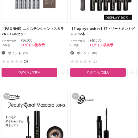
【PAONNE】エクステンションマスカラ
【Flap eyelashes】FFトリートメントグ
V&C 12本セット
ロス 12本
¥36,000
¥48,000
メーカー価格
メーカー価格
ログイン後表示
ログイン後表示
EG卸価
EG卸価
ポイント
ポイント
:
(1%)
:
(1%)
(0)
(0)
ログインして購入
ログインして購入
17
18