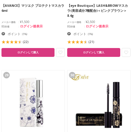
【AVANCE】マツエク プロテクトマスカラ
【eye Boutique】LASH&BROWマスカ
6ml
ラ(美容成分7種配合)＜ピンクブラウン＞
8.4g
¥1,500
¥2,500
メーカー価格
メーカー価格
ログイン後表示
ログイン後表示
EG卸価
EG卸価
ポイント
ポイント
:
(1%)
:
(1%)
(22)
(21)
ログインして購入
ログインして購入
29
30