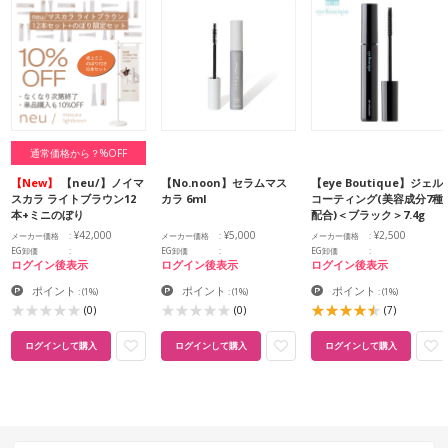
通常価格から？%OFF
【New】
【neu/】ノイマ
【No.noon】セラムマス
【eye Boutique】ジェル
スカラ ライトブラウン12
カラ 6ml
コーティング(美容成分7種
本+ミニのぼり
配合)＜ブラック＞7.4g
¥42,000
¥5,000
¥2,500
メーカー価格
メーカー価格
メーカー価格
EG卸価
EG卸価
EG卸価
ログイン後表示
ログイン後表示
ログイン後表示
ポイント
ポイント
ポイント
:
(1%)
:
(1%)
:
(1%)
(0)
(0)
(7)
ログインして購入
ログインして購入
ログインして購入