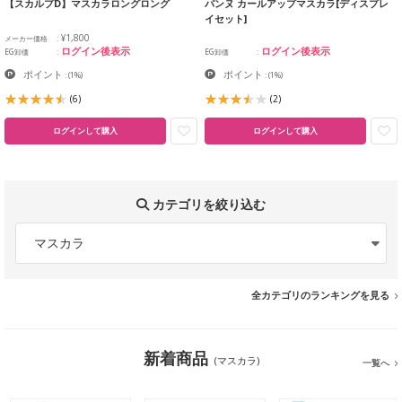
【スカルプD】マスカラロングロング
パンヌ カールアップマスカラ[ディスプレ
イセット]
¥1,800
メーカー価格
ログイン後表示
ログイン後表示
EG卸価
EG卸価
ポイント
ポイント
:
(1%)
:
(1%)
(6)
(2)
ログインして購入
ログインして購入
カテゴリを絞り込む
マスカラ
全カテゴリのランキングを見る
新着商品
(マスカラ)
一覧へ