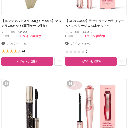
【エンジェルマスク -AngelMask-】マス
【LADYCOCO】ラッシュマスカラ チャー
カラ2本セット(専用ケース付き)
ムインクリージス<3本セット>
¥3,800
¥9,000
メーカー価格
メーカー価格
ログイン後表示
ログイン後表示
EG卸価
EG卸価
ポイント
ポイント
:
(1%)
:
(1%)
(48)
(0)
ログインして購入
ログインして購入
23
24