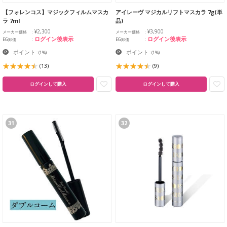
【フォレンコス】マジックフィルムマスカ
アイレーヴ マジカルリフトマスカラ 7g(単
ラ 7ml
品)
¥2,300
¥3,900
メーカー価格
メーカー価格
ログイン後表示
ログイン後表示
EG卸価
EG卸価
ポイント
ポイント
:
(1%)
:
(1%)
(13)
(9)
ログインして購入
ログインして購入
31
32