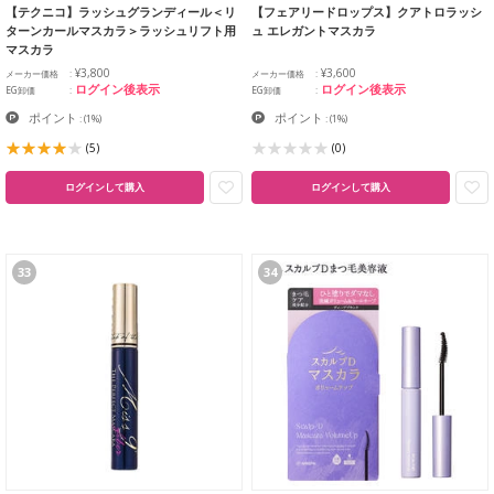
【テクニコ】ラッシュグランディール＜リ
【フェアリードロップス】クアトロラッシ
ターンカールマスカラ＞ラッシュリフト用
ュ エレガントマスカラ
マスカラ
¥3,800
¥3,600
メーカー価格
メーカー価格
ログイン後表示
ログイン後表示
EG卸価
EG卸価
ポイント
ポイント
:
(1%)
:
(1%)
(5)
(0)
ログインして購入
ログインして購入
33
34