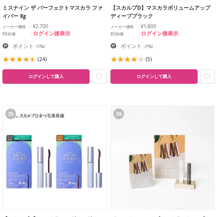
ミスナイン ザ パーフェクトマスカラ ファ
【スカルプD】マスカラボリュームアップ
イバー 8g
ディープブラック
¥2,700
¥1,800
メーカー価格
メーカー価格
ログイン後表示
ログイン後表示
EG卸価
EG卸価
ポイント
ポイント
:
(1%)
:
(1%)
(24)
(5)
ログインして購入
ログインして購入
35
36