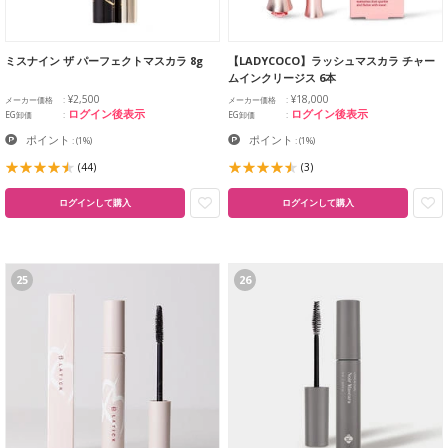
ミスナイン ザ パーフェクトマスカラ 8g
【LADYCOCO】ラッシュマスカラ チャー
ムインクリージス 6本
¥2,500
¥18,000
メーカー価格
メーカー価格
ログイン後表示
ログイン後表示
EG卸価
EG卸価
ポイント
ポイント
:
(1%)
:
(1%)
(44)
(3)
ログインして購入
ログインして購入
25
26