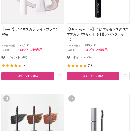
【neu/】ノイマスカラ ライトブラウン
【Miss eye d'or】ハピ エッセンスグロス
9.5g
マスカラ 6本セット（什器／パンフレッ
ト）
¥3,500
¥19,800
メーカー価格
メーカー価格
ログイン後表示
ログイン後表示
EG卸価
EG卸価
ポイント
ポイント
:
(1%)
:
(1%)
(2)
(1)
ログインして購入
ログインして購入
13
14