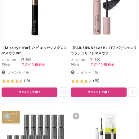
【Miss eye d'or】ハピ エッセンスグロス
【PARISIENNE LASHLIFT】パリジェンヌ
マスカラ 8ml
ラッシュリフトマスカラ
¥3,300
¥1,800
メーカー価格
メーカー価格
ログイン後表示
ログイン後表示
EG卸価
EG卸価
ポイント
ポイント
:
(1%)
:
(1%)
(19)
(25)
ログインして購入
ログインして購入
7
8