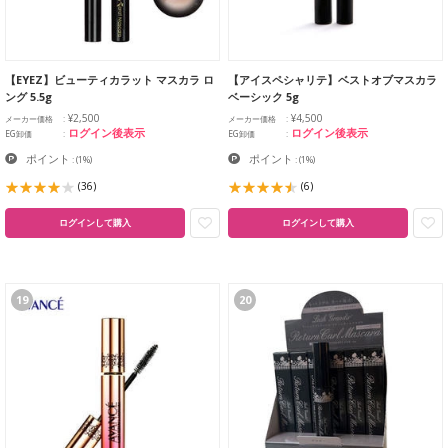
【EYEZ】ビューティカラット マスカラ ロ
【アイスペシャリテ】ベストオブマスカラ
ング 5.5g
ベーシック 5g
¥2,500
¥4,500
メーカー価格
メーカー価格
ログイン後表示
ログイン後表示
EG卸価
EG卸価
ポイント
ポイント
:
(1%)
:
(1%)
(36)
(6)
ログインして購入
ログインして購入
19
20