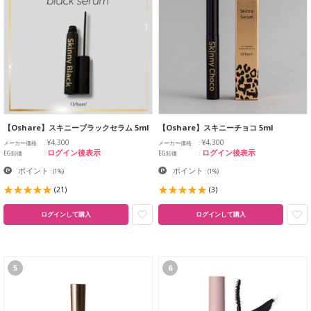
【Oshare】スキニーブラックセラム 5ml
【Oshare】スキニーチョコ 5ml
¥4,300
¥4,300
メーカー価格
メーカー価格
ログイン後表示
ログイン後表示
EG卸価
EG卸価
ポイント
ポイント
:
(1%)
:
(1%)
(21)
(3)
ログインして購入
ログインして購入
5
6