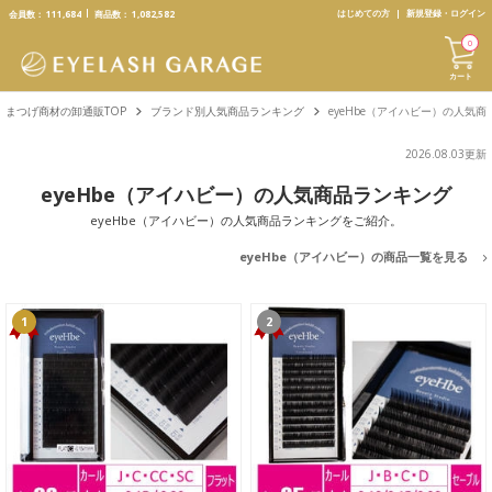
text.skipToContent
text.skipToNavigation
はじめての方
新規登録・ログイン
会員数：
111,684
商品数：
1,082,582
0
カート
まつげ商材の卸通販TOP
ブランド別人気商品ランキング
eyeHbe（アイハビー）の人気
2026.08.03更新
eyeHbe（アイハビー）の人気商品ランキング
eyeHbe（アイハビー）の人気商品ランキングをご紹介。
eyeHbe（アイハビー）の商品一覧を見る
1
2