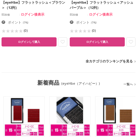
【eyeHbe】フラットラッシュ＜ブラウン
【eyeHbe】フラットラッシュ＜アッシュ
＞（12列）
パープル＞（12列）
ログイン後表示
ログイン後表示
EG卸価
EG卸価
ポイント
ポイント
:
(1%)
:
(1%)
(0)
(0)
ログインして購入
ログインして購入
全カテゴリのランキングを見る
新着商品
(eyeHbe（アイハビー）)
一覧へ