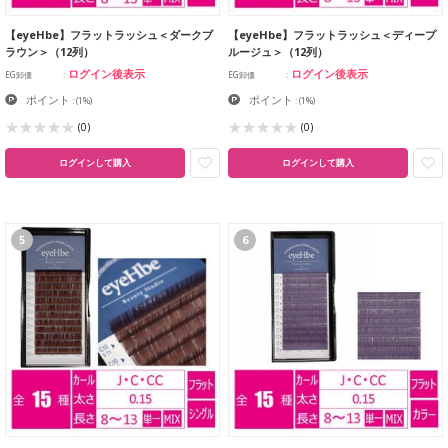
【eyeHbe】フラットラッシュ＜ダークブ
【eyeHbe】フラットラッシュ＜ディープ
ラウン＞（12列）
ルージュ＞（12列）
ログイン後表示
ログイン後表示
EG卸価
EG卸価
ポイント
ポイント
:
(1%)
:
(1%)
(0)
(0)
ログインして購入
ログインして購入
5
6