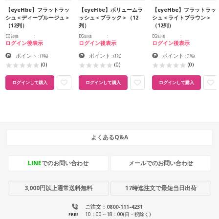
【eyeHbe】フラットラッ
【eyeHbe】ボリュームラ
【eyeHbe】フラットラッ
シュ＜ディープルージュ＞
ッシュ＜ブラック＞（12
シュ＜ライトブラウン＞
（12列）
列）
（12列）
EG卸価
EG卸価
EG卸価
ログイン後表示
ログイン後表示
ログイン後表示
ポイント
ポイント
ポイント
:
(1%)
:
(1%)
:
(1%)
(0)
(0)
(0)
ログインして購入
ログインして購入
ログインして購入
よくあるQ&A
LINE
でのお問い合わせ
メールでのお問い合わせ
3,000円以上通常送料無料
17時迄注文で最短当日出荷
ご注文：0800-111-4231
10：00～18：00(日・祝除く)
FREE