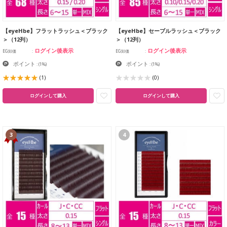
【eyeHbe】フラットラッシュ＜ブラック
【eyeHbe】セーブルラッシュ＜ブラック
＞（12列）
＞（12列）
ログイン後表示
ログイン後表示
EG卸価
EG卸価
ポイント
ポイント
:
(1%)
:
(1%)
(1)
(0)
ログインして購入
ログインして購入
3
4