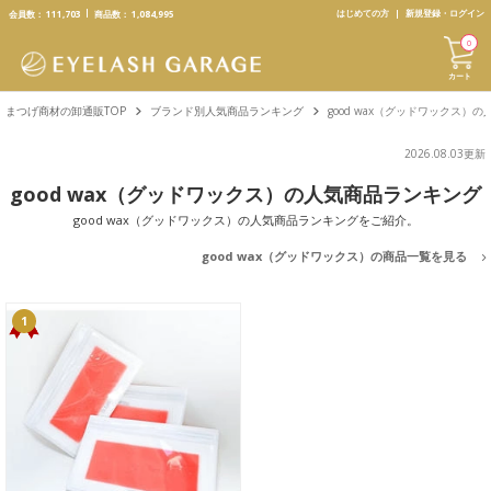
text.skipToContent
text.skipToNavigation
はじめての方
新規登録・ログイン
会員数：
111,703
商品数：
1,084,995
0
カート
まつげ商材の卸通販TOP
ブランド別人気商品ランキング
good wax（グッドワックス）
2026.08.03更新
good wax（グッドワックス）の人気商品ランキング
good wax（グッドワックス）の人気商品ランキングをご紹介。
good wax（グッドワックス）の商品一覧を見る
1