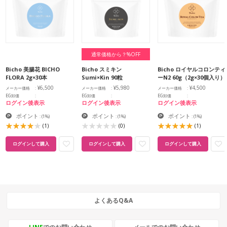
通常価格から？%OFF
Bicho 美腸花 BICHO
Bicho スミキン
Bicho ロイヤルコロンティ
FLORA 2g×30本
Sumi×Kin 90粒
ーN2 60g（2g×30個入り）
¥6,500
¥5,980
¥4,500
メーカー価格
メーカー価格
メーカー価格
EG卸価
EG卸価
EG卸価
ログイン後表示
ログイン後表示
ログイン後表示
ポイント
ポイント
ポイント
:
(1%)
:
(1%)
:
(1%)
(1)
(0)
(1)
ログインして購入
ログインして購入
ログインして購入
よくあるQ&A