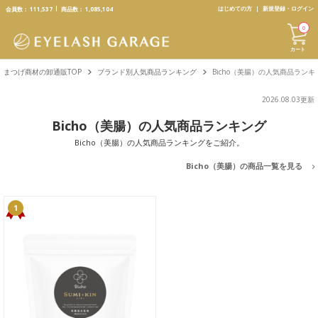
text.skipToContent
text.skipToNavigation
はじめての方
新規登録・ログイン
会員数：
111,537
商品数：
1,085,104
0
カート
まつげ商材の卸通販TOP
ブランド別人気商品ランキング
Bicho（美腸）の人気商品ランキ
2026.08.03更新
Bicho（美腸）の人気商品ランキング
Bicho（美腸）の人気商品ランキングをご紹介。
Bicho（美腸）の商品一覧を見る
1