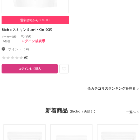
通常価格から？%OFF
Bicho スミキン Sumi×Kin 90粒
¥5,980
メーカー価格
ログイン後表示
EG卸価
ポイント
:
(1%)
(0)
ログインして購入
全カテゴリのランキングを見る
新着商品
(Bicho（美腸）)
一覧へ