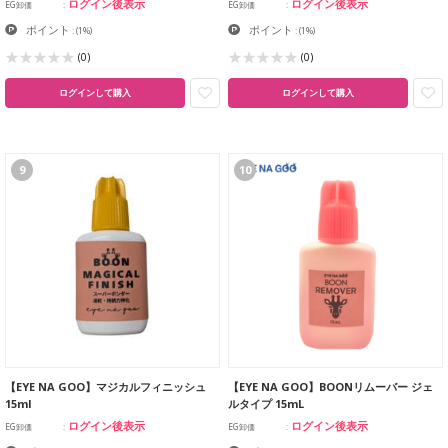
ログイン後表示
ログイン後表示
EG卸価
EG卸価
ポイント
ポイント
:
(1%)
:
(1%)
(0)
(0)
ログインして購入
ログインして購入
9
10
【EYE NA GOO】マジカルフィニッシュ
【EYE NA GOO】BOONリムーバー ジェ
15ml
ルタイプ 15mL
ログイン後表示
ログイン後表示
EG卸価
EG卸価