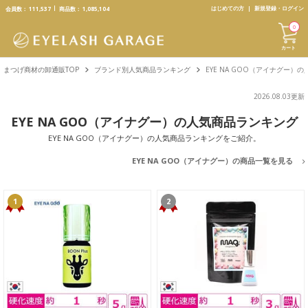
text.skipToContent
text.skipToNavigation
はじめての方
新規登録・ログイン
会員数：
111,537
商品数：
1,085,104
0
カート
まつげ商材の卸通販TOP
ブランド別人気商品ランキング
EYE NA GOO（アイナグー）
2026.08.03更新
EYE NA GOO（アイナグー）の人気商品ランキング
EYE NA GOO（アイナグー）の人気商品ランキングをご紹介。
EYE NA GOO（アイナグー）の商品一覧を見る
1
2