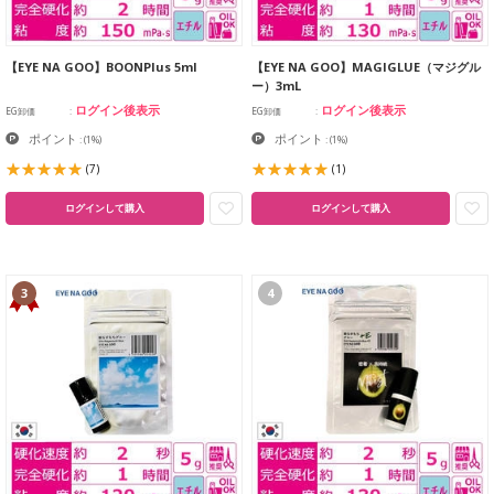
【EYE NA GOO】BOONPlus 5ml
【EYE NA GOO】MAGIGLUE（マジグル
ー）3mL
ログイン後表示
ログイン後表示
EG卸価
EG卸価
ポイント
ポイント
:
(1%)
:
(1%)
(7)
(1)
ログインして購入
ログインして購入
3
4