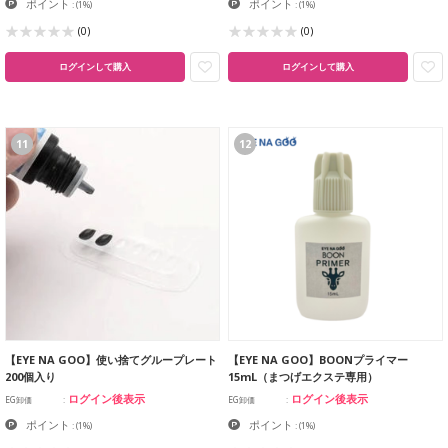
ポイント
ポイント
:
(1%)
:
(1%)
(0)
(0)
ログインして購入
ログインして購入
11
12
【EYE NA GOO】使い捨てグループレート
【EYE NA GOO】BOONプライマー
200個入り
15mL（まつげエクステ専用）
ログイン後表示
ログイン後表示
EG卸価
EG卸価
ポイント
ポイント
:
(1%)
:
(1%)