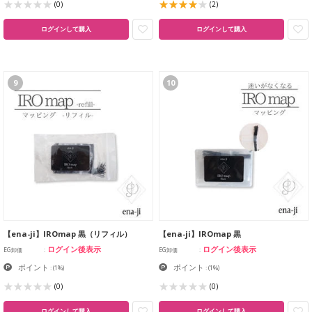
(0)
(2)
ログインして購入
ログインして購入
9
10
【ena-ji】IROmap 黒（リフィル）
【ena-ji】IROmap 黒
ログイン後表示
ログイン後表示
EG卸価
EG卸価
ポイント
ポイント
:
(1%)
:
(1%)
(0)
(0)
ログインして購入
ログインして購入