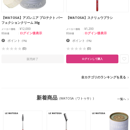
【WATOSA】アズレニア プロテクト パー
【WATOSA】スクリュウブラシ
フェクションクリーム 30g
¥12,000
¥1,200
メーカー価格
メーカー価格
ログイン後表示
ログイン後表示
EG卸価
EG卸価
ポイント
ポイント
:
(1%)
:
(1%)
(0)
(0)
販売終了
ログインして購入
全カテゴリのランキングを見る
新着商品
(WATOSA（ワトゥサ）)
一覧へ