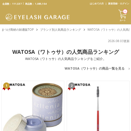
text.skipToContent
text.skipToNavigation
はじめての方
新規登録・ログイン
会員数：
111,537
商品数：
1,085,104
0
カート
まつげ商材の卸通販TOP
ブランド別人気商品ランキング
WATOSA（ワトゥサ）の人気商
2026.08.03更新
WATOSA（ワトゥサ）の人気商品ランキング
WATOSA（ワトゥサ）の人気商品ランキングをご紹介。
WATOSA（ワトゥサ）の商品一覧を見る
1
2