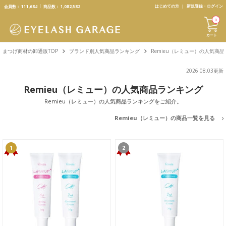
text.skipToContent
text.skipToNavigation
はじめての方
新規登録・ログイン
会員数：
111,684
商品数：
1,082,582
0
カート
まつげ商材の卸通販TOP
ブランド別人気商品ランキング
Remieu（レミュー）の人気商
2026.08.03更新
Remieu（レミュー）の人気商品ランキング
Remieu（レミュー）の人気商品ランキングをご紹介。
Remieu（レミュー）の商品一覧を見る
1
2