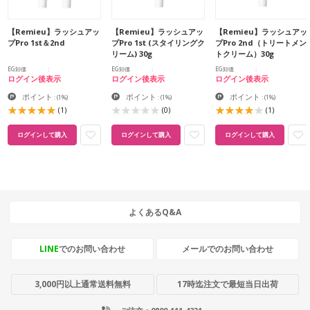
【Remieu】ラッシュアッ
【Remieu】ラッシュアッ
【Remieu】ラッシュアッ
プPro 1st＆2nd
プPro 1st (スタイリングク
プPro 2nd（トリートメン
リーム) 30g
トクリーム）30g
EG卸価
EG卸価
EG卸価
ログイン後表示
ログイン後表示
ログイン後表示
ポイント
ポイント
ポイント
:
(1%)
:
(1%)
:
(1%)
(1)
(0)
(1)
ログインして購入
ログインして購入
ログインして購入
よくあるQ&A
LINE
でのお問い合わせ
メールでのお問い合わせ
3,000円以上通常送料無料
17時迄注文で最短当日出荷