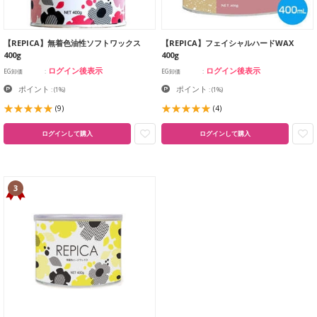
【REPICA】無着色油性ソフトワックス
【REPICA】フェイシャルハードWAX
400g
400g
ログイン後表示
ログイン後表示
EG卸価
EG卸価
ポイント
ポイント
:
(1%)
:
(1%)
(9)
(4)
ログインして購入
ログインして購入
3