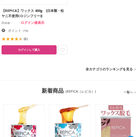
【REPICA】ワックス 400g [日本製・松
ヤニ不使用(ロジンフリー)]
ログイン後表示
EG卸価
ポイント
:
(1%)
(6)
ログインして購入
全カテゴリのランキングを見る
新着商品
(REPICA（レピカ）)
一覧へ