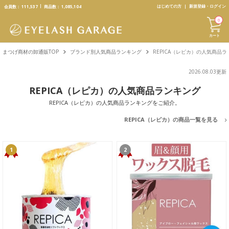
text.skipToContent
text.skipToNavigation
はじめての方
新規登録・ログイン
会員数：
111,537
商品数：
1,085,104
0
カート
まつげ商材の卸通販TOP
ブランド別人気商品ランキング
REPICA（レピカ）の人気商品
2026.08.03更新
REPICA（レピカ）の人気商品ランキング
REPICA（レピカ）の人気商品ランキングをご紹介。
REPICA（レピカ）の商品一覧を見る
1
2