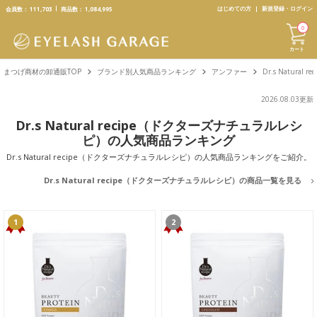
text.skipToContent
text.skipToNavigation
はじめての方
新規登録・ログイン
会員数：
111,703
商品数：
1,084,995
0
カート
まつげ商材の卸通販TOP
ブランド別人気商品ランキング
アンファー
Dr.s Natur
2026.08.03更新
Dr.s Natural recipe（ドクターズナチュラルレシ
ピ）の人気商品ランキング
Dr.s Natural recipe（ドクターズナチュラルレシピ）の人気商品ランキングをご紹介。
Dr.s Natural recipe（ドクターズナチュラルレシピ）の商品一覧を見る
1
2