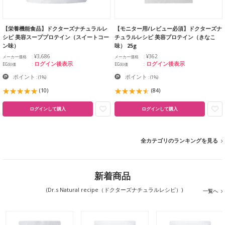
【栄養機能食品】ドクターズナチュラルレ
【モニター用/レビュー必須】ドクターズナ
シピ 美容スーププロテイン（スイートコー
チュラルレシピ 美容プロテイン（きなこ
ン味）
味） 25g
¥3,686
¥362
メーカー価格
メーカー価格
ログイン後表示
ログイン後表示
EG卸価
EG卸価
ポイント
ポイント
:
(1%)
:
(1%)
(10)
(84)
ログインして購入
ログインして購入
全カテゴリのランキングを見る
新着商品
(Dr.s Natural recipe（ドクターズナチュラルレシピ）)
一覧へ