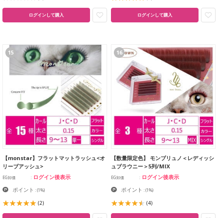
ログインして購入
ログインして購入
15
16
【monstar】フラットマットラッシュ<オ
【数量限定色】 モンブリュノ＜レディッシ
リーブアッシュ>
ュブラウニー＞5列/MIX
ログイン後表示
ログイン後表示
EG卸価
EG卸価
ポイント
ポイント
:
(1%)
:
(1%)
(2)
(4)