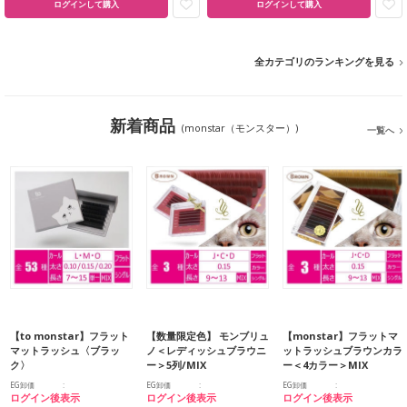
ログインして購入
ログインして購入
全カテゴリのランキングを見る
新着商品
(monstar（モンスター）)
一覧へ
【to monstar】フラット
【数量限定色】 モンブリュ
【monstar】フラットマ
マットラッシュ〈ブラッ
ノ＜レディッシュブラウニ
ットラッシュブラウンカラ
ク〉
ー＞5列/MIX
ー＜4カラー＞MIX
EG卸価
EG卸価
EG卸価
ログイン後表示
ログイン後表示
ログイン後表示