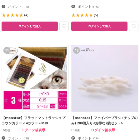
ポイント
ポイント
:
(1%)
:
(1%)
(4)
(5)
ログインして購入
ログインして購入
11
12
【monstar】フラットマットラッシュブ
【monstar】ファイバーブラシ (チップの
ラウンカラー＜4カラー＞MIX
み) 200個入り<お得な2袋セット>
ログイン後表示
ログイン後表示
EG卸価
EG卸価
ポイント
ポイント
:
(1%)
:
(1%)