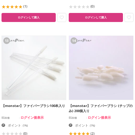
(1)
(0)
ログインして購入
ログインして購入
13
14
【monstar】ファイバーブラシ100本入り
【monstar】ファイバーブラシ (チップの
み) 200個入り
ログイン後表示
ログイン後表示
EG卸価
EG卸価
ポイント
ポイント
:
(1%)
:
(1%)
(0)
(2)