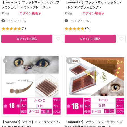
【monstar】フラットマットラッシュブ
【monstar】フラットマットラッシュ＜
ラウンカラー＜ミントグレージュ＞
トレンディプラムピンク＞
ログイン後表示
ログイン後表示
EG卸価
EG卸価
ポイント
ポイント
:
(1%)
:
(1%)
(5)
(29)
ログインして購入
ログインして購入
7
8
【monstar】フラットマットラッシュ<ミ
【monstar】フラットマットラッシュブ
ルクティーアッシュ>
ラウンカラー＜シナモンベール＞