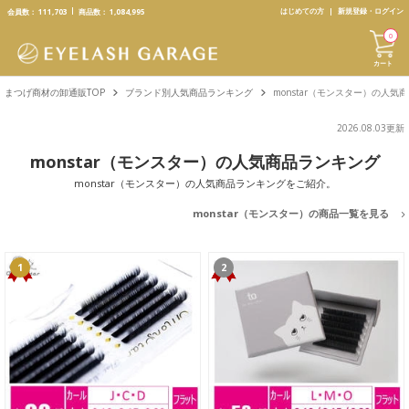
text.skipToContent
text.skipToNavigation
はじめての方
新規登録・ログイン
会員数：
111,703
商品数：
1,084,995
0
カート
まつげ商材の卸通販TOP
ブランド別人気商品ランキング
monstar（モンスター）の人気
2026.08.03更新
monstar（モンスター）の人気商品ランキング
monstar（モンスター）の人気商品ランキングをご紹介。
monstar（モンスター）の商品一覧を見る
1
2