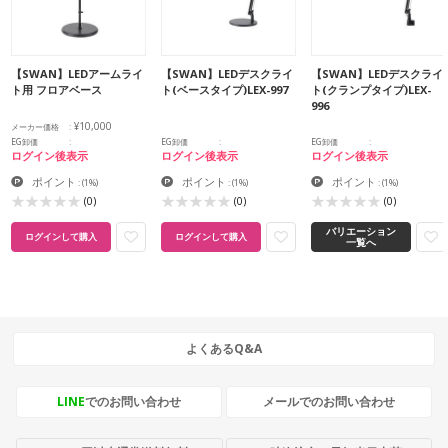
【SWAN】LEDアームライ
【SWAN】LEDデスクライ
【SWAN】LEDデスクライ
ト用 フロアベース
ト(ベースタイプ)LEX-997
ト(クランプタイプ)LEX-
996
¥10,000
メーカー価格
EG卸価
EG卸価
EG卸価
ログイン後表示
ログイン後表示
ログイン後表示
ポイント
ポイント
ポイント
:
(1%)
:
(1%)
:
(1%)
(0)
(0)
(0)
バリエーション
ログインして購入
ログインして購入
一覧へ
よくあるQ&A
LINE
でのお問い合わせ
メールでのお問い合わせ