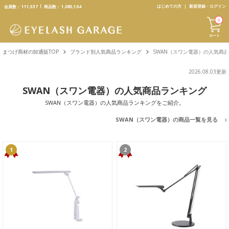
text.skipToContent
text.skipToNavigation
はじめての方
新規登録・ログイン
会員数：
111,537
商品数：
1,085,104
0
カート
まつげ商材の卸通販TOP
ブランド別人気商品ランキング
SWAN（スワン電器）の人気商
2026.08.03更新
SWAN（スワン電器）の人気商品ランキング
SWAN（スワン電器）の人気商品ランキングをご紹介。
SWAN（スワン電器）の商品一覧を見る
1
2