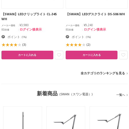
【SWAN】LEDクリップライト CL-345
【SWAN】LEDデスクライト DS-506 WH
WH
¥3,980
¥9,240
メーカー価格
メーカー価格
ログイン後表示
ログイン後表示
EG卸価
EG卸価
ポイント
ポイント
:
(1%)
:
(1%)
(3)
(2)
カートに入れる
カートに入れる
全カテゴリのランキングを見る
新着商品
(SWAN（スワン電器）)
一覧へ