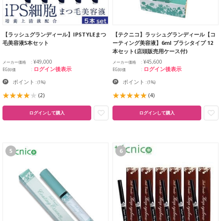
【ラッシュグランディール】IPSTYLEまつ
【テクニコ】ラッシュグランディール【コ
毛美容液5本セット
ーティング美容液】6ml ブラシタイプ 12
本セット(店頭販売用ケース付)
¥49,000
¥45,600
メーカー価格
メーカー価格
ログイン後表示
ログイン後表示
EG卸価
EG卸価
ポイント
ポイント
:
(1%)
:
(1%)
(2)
(4)
ログインして購入
ログインして購入
5
6