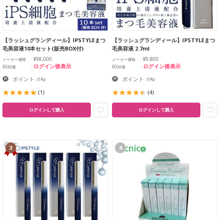
【ラッシュグランディール】IPSTYLEまつ
【ラッシュグランディール】IPSTYLEまつ
毛美容液10本セット(販売BOX付)
毛美容液 2.7ml
¥98,000
¥9,800
メーカー価格
メーカー価格
ログイン後表示
ログイン後表示
EG卸価
EG卸価
ポイント
ポイント
:
(1%)
:
(1%)
(1)
(4)
ログインして購入
ログインして購入
3
4