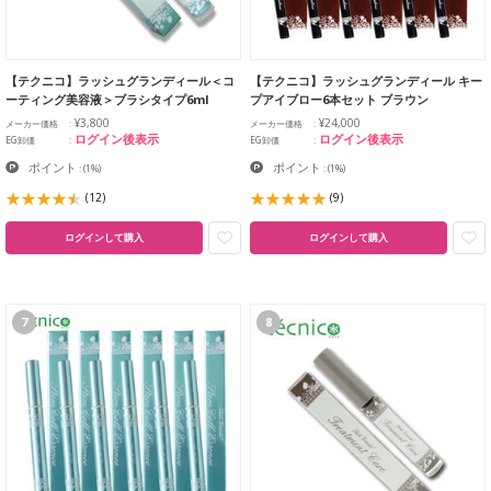
【テクニコ】ラッシュグランディール＜コ
【テクニコ】ラッシュグランディール キー
ーティング美容液＞ブラシタイプ6ml
プアイブロー6本セット ブラウン
¥3,800
¥24,000
メーカー価格
メーカー価格
ログイン後表示
ログイン後表示
EG卸価
EG卸価
ポイント
ポイント
:
(1%)
:
(1%)
(12)
(9)
ログインして購入
ログインして購入
7
8