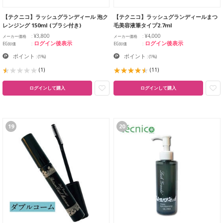
【テクニコ】ラッシュグランディール 泡ク
【テクニコ】ラッシュグランディールまつ
レンジング 150ml (ブラシ付き)
毛美容液筆タイプ2.7ml
¥3,800
¥4,000
メーカー価格
メーカー価格
ログイン後表示
ログイン後表示
EG卸価
EG卸価
ポイント
ポイント
:
(1%)
:
(1%)
(1)
(11)
ログインして購入
ログインして購入
19
20