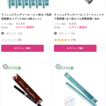
ラッシュグランディール ＜ヒト幹まつ毛美
ラッシュグランディール トリートメントケ
容液筆タイプ＞2.7ml (6本セット)
ア美容液<まつ毛カール用美容液> 6ml
¥33,000
¥3,800
メーカー価格
メーカー価格
ログイン後表示
ログイン後表示
EG卸価
EG卸価
ポイント
ポイント
:
(1%)
:
(1%)
(0)
(14)
ログインして購入
ログインして購入
9
10