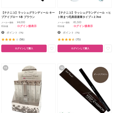
【テクニコ】ラッシュグランディール キー
【テクニコ】ラッシュグランディール ＜ヒ
プアイブロー 1本 ブラウン
ト幹まつ毛美容液筆タイプ＞2.7ml
¥4,000
¥5,500
メーカー価格
メーカー価格
ログイン後表示
ログイン後表示
EG卸価
EG卸価
ポイント
ポイント
:
(1%)
:
(1%)
(56)
(15)
ログインして購入
ログインして購入
11
12