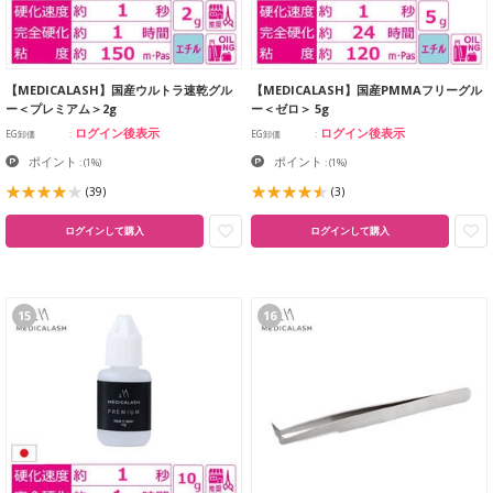
【MEDICALASH】国産ウルトラ速乾グル
【MEDICALASH】国産PMMAフリーグル
ー＜プレミアム＞2g
ー＜ゼロ＞ 5g
ログイン後表示
ログイン後表示
EG卸価
EG卸価
ポイント
ポイント
:
(1%)
:
(1%)
(39)
(3)
ログインして購入
ログインして購入
15
16