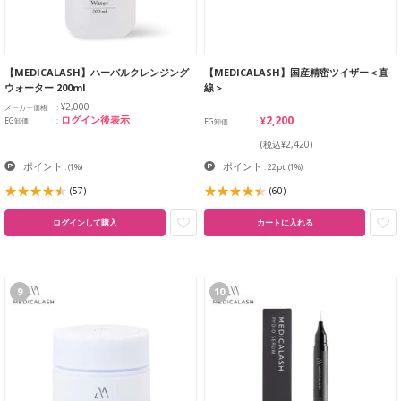
【MEDICALASH】ハーバルクレンジング
【MEDICALASH】国産精密ツイザー＜直
ウォーター 200ml
線＞
¥2,000
メーカー価格
¥2,200
ログイン後表示
EG卸価
EG卸価
(税込¥2,420)
ポイント
ポイント
:
(1%)
: 22pt
(1%)
(57)
(60)
ログインして購入
カートに入れる
9
10