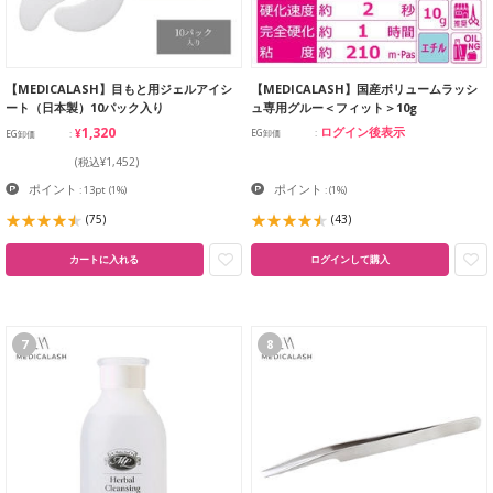
【MEDICALASH】目もと用ジェルアイシ
【MEDICALASH】国産ボリュームラッシ
ート（日本製）10パック入り
ュ専用グルー＜フィット＞10g
¥1,320
ログイン後表示
EG卸価
EG卸価
(税込¥1,452)
ポイント
ポイント
: 13pt
(1%)
:
(1%)
(75)
(43)
カートに入れる
ログインして購入
7
8