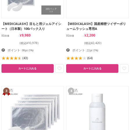
【MEDICALASH】目もと用ジェルアイシ
【MEDICALASH】国産精密ツイザーボリ
ート（日本製）100パック入り
ュームラッシュ専用A
¥9,980
¥2,200
EG卸価
EG卸価
(税込¥10,978)
(税込¥2,420)
ポイント
ポイント
: 99pt
(1%)
: 22pt
(1%)
(43)
(64)
カートに入れる
カートに入れる
3
4