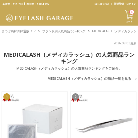
text.skipToContent
text.skipToNavigation
はじめての方
新規登録・ログイン
会員数：
111,703
商品数：
1,084,995
0
カート
まつげ商材の卸通販TOP
ブランド別人気商品ランキング
MEDICALASH（メディカラッ
2026.08.03更新
MEDICALASH（メディカラッシュ）の人気商品ラン
キング
MEDICALASH（メディカラッシュ）の人気商品ランキングをご紹介。
MEDICALASH（メディカラッシュ）の商品一覧を見る
1
2