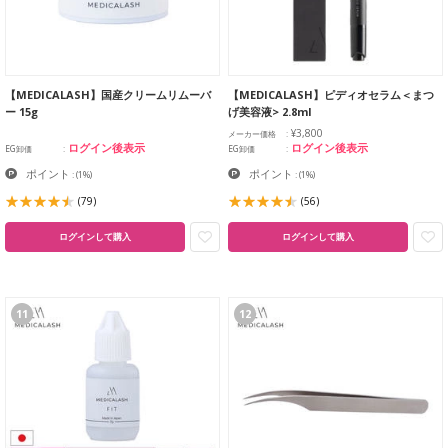
【MEDICALASH】国産クリームリムーバ
【MEDICALASH】ピディオセラム＜まつ
ー 15g
げ美容液> 2.8ml
¥3,800
メーカー価格
ログイン後表示
ログイン後表示
EG卸価
EG卸価
ポイント
ポイント
:
(1%)
:
(1%)
(79)
(56)
ログインして購入
ログインして購入
11
12