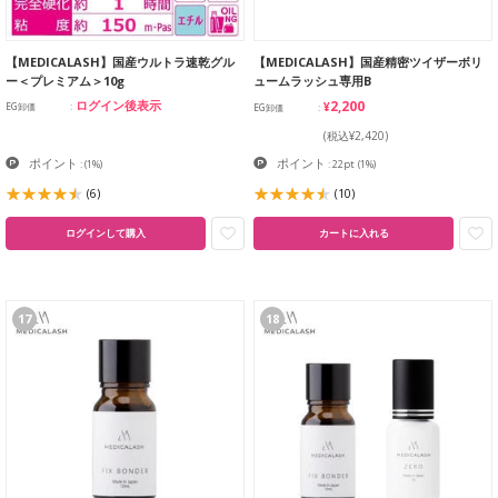
【MEDICALASH】国産ウルトラ速乾グル
【MEDICALASH】国産精密ツイザーボリ
ー＜プレミアム＞10g
ュームラッシュ専用B
¥2,200
ログイン後表示
EG卸価
EG卸価
(税込¥2,420)
ポイント
ポイント
:
(1%)
: 22pt
(1%)
(6)
(10)
ログインして購入
カートに入れる
17
18