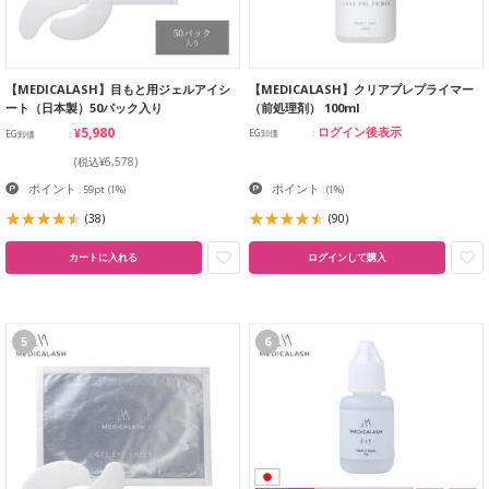
【MEDICALASH】目もと用ジェルアイシ
【MEDICALASH】クリアプレプライマー
ート（日本製）50パック入り
（前処理剤） 100ml
¥5,980
ログイン後表示
EG卸価
EG卸価
(税込¥6,578)
ポイント
ポイント
: 59pt
(1%)
:
(1%)
(38)
(90)
カートに入れる
ログインして購入
5
6