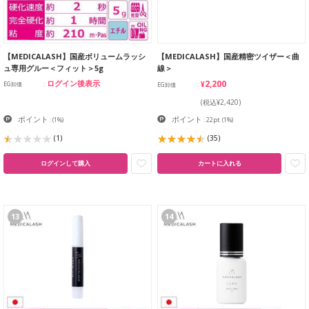
【MEDICALASH】国産ボリュームラッシ
【MEDICALASH】国産精密ツイザー＜曲
ュ専用グルー＜フィット＞5g
線＞
¥2,200
ログイン後表示
EG卸価
EG卸価
(税込¥2,420)
ポイント
ポイント
:
(1%)
: 22pt
(1%)
(1)
(35)
ログインして購入
カートに入れる
13
14