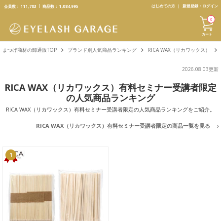
text.skipToContent
text.skipToNavigation
はじめての方
新規登録・ログイン
会員数：
111,703
商品数：
1,084,995
0
カート
まつげ商材の卸通販TOP
ブランド別人気商品ランキング
RICA WAX（リカワックス）
2026.08.03更新
RICA WAX（リカワックス）有料セミナー受講者限定
の人気商品ランキング
RICA WAX（リカワックス）有料セミナー受講者限定の人気商品ランキングをご紹介。
RICA WAX（リカワックス）有料セミナー受講者限定の商品一覧を見る
1