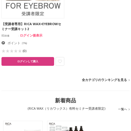
【受講者専用】RICA WAX×EYEBROWセ
ミナー受講キット2
ログイン後表示
EG卸価
ポイント
:
(1%)
(0)
ログインして購入
全カテゴリのランキングを見る
新着商品
(RICA WAX（リカワックス）有料セミナー受講者限定)
一覧へ