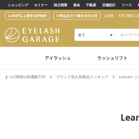
text.skipToContent
text.skipToNavigation
ショッピング
セミナー
独立開業
資金
不動産
店舗設計
リース
111,703
3,000円以上通常送料無料
17時迄注文で最短当日出荷
会員数：
口
全て
アイラッシュ
ラッシュリフト
まつげ商材の卸通販TOP
ブランド別人気商品ランキング
Leanan
Le