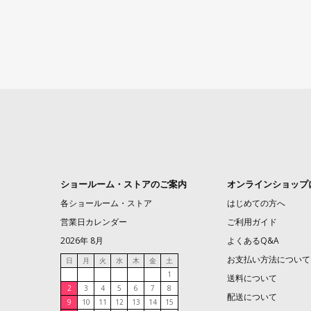
ショールーム・ストアのご案内
オンラインショップ
各ショールーム・ストア
はじめての方へ
営業日カレンダー
ご利用ガイド
2026年 8月
よくあるQ&A
お支払い方法について
日
月
火
水
木
金
土
1
送料について
2
3
4
5
6
7
8
配送について
9
10
11
12
13
14
15