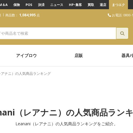
M＆A
保険
POS
決済
ニュース
HP･集客
買取
退店
まつエク
1,084,995
お電話: 0800-1
座
商品数：
点
アイブロウ
店販
器具/
i（レアナニ）の人気商品ランキング
anani（レアナニ）の人気商品ラン
Leanani（レアナニ）の人気商品ランキングをご紹介。