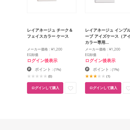
%OFF
アム リキ
レイアネージュ チーク＆
レイアネージュ インプ
ー
フェイスカラー ケース
ーブ アイズケース（ア
カラー専用…
400
メーカー価格
¥1,200
メーカー価格
¥1,200
EG卸価
EG卸価
ログイン後表示
ログイン後表示
ポイント
ポイント
%)
:
(1%)
:
(1%)
(0)
(1)
ログインして購入
入
ログインして購入