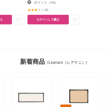
ポイント
:
(1%)
(5)
入
ログインして購入
新着商品
(Leanani（レアナニ）)