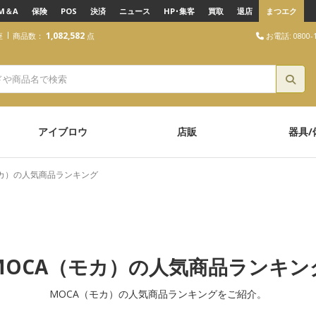
M＆A
保険
POS
決済
ニュース
HP･集客
買取
退店
まつエク
1,082,582
お電話: 0800-1
座
商品数：
点
アイブロウ
店販
器具/
モカ）の人気商品ランキング
MOCA（モカ）の人気商品ランキン
MOCA（モカ）の人気商品ランキングをご紹介。