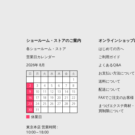
ショールーム・ストアのご案内
オンラインショップ
各ショールーム・ストア
はじめての方へ
営業日カレンダー
ご利用ガイド
2026年 8月
よくあるQ&A
お支払い方法について
日
月
火
水
木
金
土
1
送料について
2
3
4
5
6
7
8
配送について
9
10
11
12
13
14
15
FAXでご注文のお客様
16
17
18
19
20
21
22
23
24
25
26
27
28
29
まつげエクステ商材・
30
31
買制限について
休業日
東京本店 営業時間 :
10:00～18:00