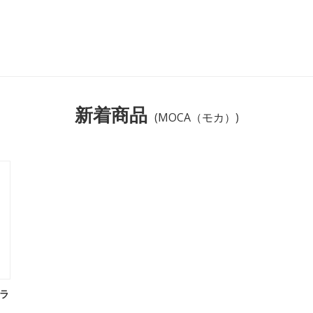
新着商品
(MOCA（モカ）)
ラ