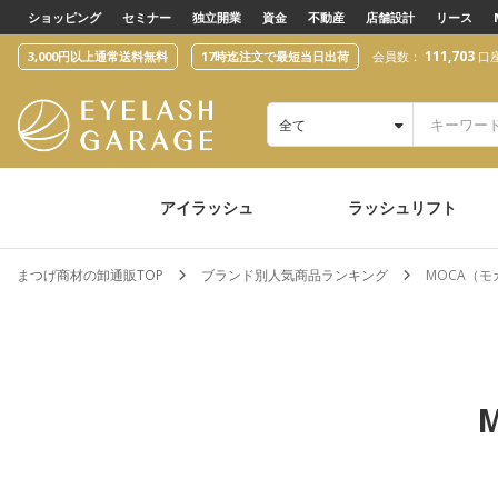
text.skipToContent
text.skipToNavigation
ショッピング
セミナー
独立開業
資金
不動産
店舗設計
リース
111,703
3,000円以上通常送料無料
17時迄注文で最短当日出荷
会員数：
口
全て
アイラッシュ
ラッシュリフト
まつげ商材の卸通販TOP
ブランド別人気商品ランキング
MOCA（