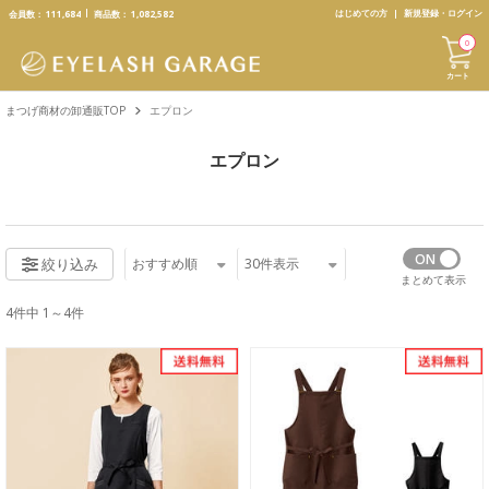
text.skipToContent
text.skipToNavigation
はじめての方
新規登録・ログイン
会員数：
111,684
商品数：
1,082,582
0
カート
まつげ商材の卸通販TOP
エプロン
エプロン
おすすめ順
30
件表示
絞り込み
まとめて表示
4件中 1～4件