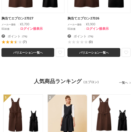
胸当てエプロン27327
胸当てエプロン27326
¥3,700
¥3,900
メーカー価格
メーカー価格
ログイン後表示
ログイン後表示
EG卸価
EG卸価
ポイント
ポイント
:
(1%)
:
(1%)
(7)
(0)
バリエーション一覧へ
バリエーション一覧へ
人気商品ランキング
(エプロン)
一覧へ
1
2
3