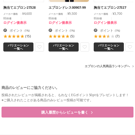
胸当てエプロン27328
エプロンドレス00907-99
胸当てエプロン27327
¥4,600
¥9,500
¥3,700
メーカー価格
メーカー価格
メーカー価格
EG卸価
EG卸価
EG卸価
ログイン後表示
ログイン後表示
ログイン後表示
ポイント
ポイント
ポイント
:
(1%)
:
(1%)
:
(1%)
(15)
(5)
(7)
バリエーション
バリエーション
バリエーション
一覧へ
一覧へ
一覧へ
エプロンの人気商品ランキングへ
商品のレビューにご協力ください。
投稿されたレビューが掲載されると、もれなくEGポイント50ptをプレゼントします！
※ご購入されたことがある商品のみレビュー投稿が可能です。
購入履歴からレビューを書く