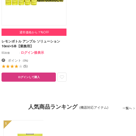
通常価格から？%OFF
レモンボトル アンプル ソリューション
10ml×5本【業務用】
ログイン後表示
EG卸価
ポイント
:
(5%)
(5)
ログインして購入
人気商品ランキング
(機器対応アイテム)
一覧へ
1