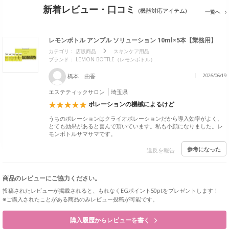
新着レビュー・口コミ
(機器対応アイテム)
一覧へ
レモンボトル アンプル ソリューション 10ml×5本【業務用】
カテゴリ：
店販商品
スキンケア用品
ブランド：
LEMON BOTTLE（レモンボトル）
橋本 由香
2026/06/19
エステティックサロン
埼玉県
ポレーションの機械によるけど
うちのポレーションはクライオポレーションだから導入効率がよく、
とても効果があると喜んで頂いています。私も小顔になりました。レ
モンボトルサマサマです。
参考になった
違反を報告
商品のレビューにご協力ください。
投稿されたレビューが掲載されると、もれなくEGポイント50ptをプレゼントします！
※ご購入されたことがある商品のみレビュー投稿が可能です。
購入履歴からレビューを書く