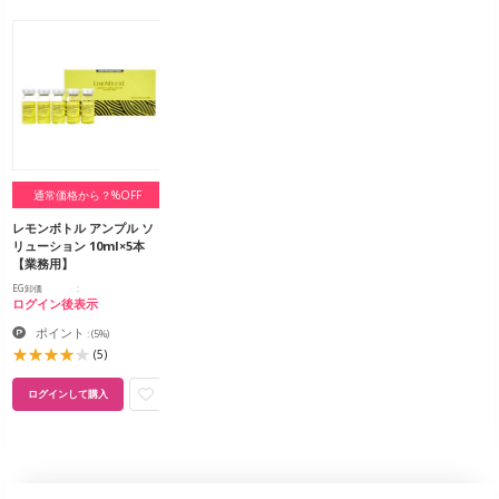
通常価格から？%OFF
レモンボトル アンプル ソ
リューション 10ml×5本
【業務用】
EG卸価
ログイン後表示
ポイント
:
(5%)
(5)
ログインして購入