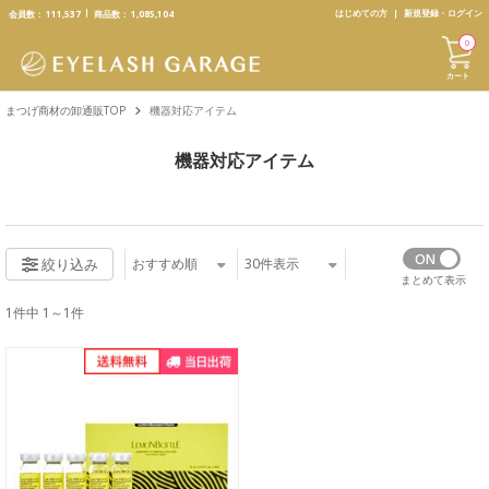
text.skipToContent
text.skipToNavigation
はじめての方
新規登録・ログイン
会員数：
111,537
商品数：
1,085,104
0
カート
まつげ商材の卸通販TOP
機器対応アイテム
機器対応アイテム
おすすめ順
30
件表示
絞り込み
まとめて表示
1件中 1～1件