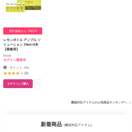
通常価格から？%OFF
レモンボトル アンプル ソ
リューション 10ml×5本
【業務用】
EG卸価
ログイン後表示
ポイント
:
(5%)
(5)
ログインして購入
機器対応アイテムの人気商品ランキングへ
新着商品
(機器対応アイテム)