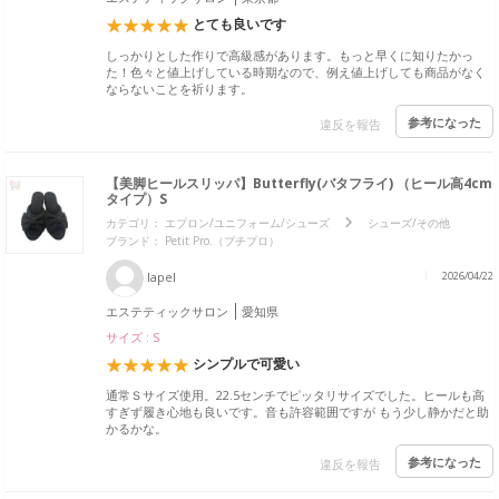
とても良いです
しっかりとした作りで高級感があります。もっと早くに知りたかっ
た！色々と値上げしている時期なので、例え値上げしても商品がなく
ならないことを祈ります。
参考になった
違反を報告
【美脚ヒールスリッパ】Butterfly(バタフライ) （ヒール高4cm
タイプ）S
カテゴリ：
エプロン/ユニフォーム/シューズ
シューズ/その他
ブランド：
Petit Pro.（プチプロ）
lapel
2026/04/22
エステティックサロン
愛知県
サイズ : S
シンプルで可愛い
通常Ｓサイズ使用。22.5センチでピッタリサイズでした。ヒールも高
すぎず履き心地も良いです。音も許容範囲ですが もう少し静かだと助
かるかな。
参考になった
違反を報告