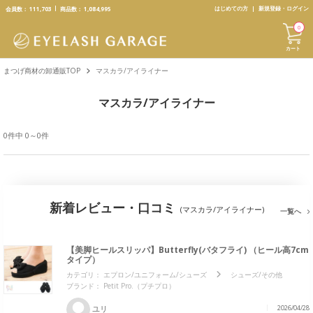
text.skipToContent
text.skipToNavigation
はじめての方
新規登録・ログイン
会員数：
111,703
商品数：
1,084,995
0
カート
まつげ商材の卸通販TOP
マスカラ/アイライナー
マスカラ/アイライナー
0件中 0～0件
新着レビュー・口コミ
(マスカラ/アイライナー)
一覧へ
【美脚ヒールスリッパ】Butterfly(バタフライ) （ヒール高7cm
タイプ）
カテゴリ：
エプロン/ユニフォーム/シューズ
シューズ/その他
ブランド：
Petit Pro.（プチプロ）
ユリ
2026/04/28