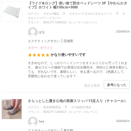
【ワイド&ロング】使い捨て防水ベッドシーツ SP【やわらかタ
イプ】ホワイト 幅100cm×90M
カテゴリ：
タオル/備品
タオル/バスタオル/タオルシーツ
タ
オルシーツ/ベッドカバー
ブランド：
BEAUTY GARAGE（ビューティガレージ）
はな
2026/04/24
エステティックサロン
茨城県
カラー : ホワイト
かなり使いやすいです
大きめなので、しっかりベッドシーツをオイルジミから守ってくれま
す。 腸セラピーの施術でお客様が左右横向き、仰向けと身体を動かし
ても、ずれないです。素晴らしい。 色も選べるので、2色購入して、
雰囲気に合わせて使っています？
参考になった
違反を報告
さらっとした履き心地の亜麻スリッパ 15足入り（チャコール）
カテゴリ：
衛生関連用品
その他衛生用品
ブランド：
BEAUTY GARAGE（ビューティガレージ）
Sea
2026/04/24
エステティックサロン
東京都