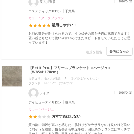
長谷川聖香
2026/04/22
エステティックサロン
千葉県
カラー : ダークブラウン
活用しやすい！
お顔の部分が開けられるので、うつ伏せの際も快適に施術できます！
硬い感じもなくて使いやすいのでまたリピートさせていただこうと思
っています！
参考になった
違反を報告
【Petit Pro.】フリースブランケット＜ベージュ＞
（W85×H170cm）
カテゴリ：
タオル/備品
ひざ掛け/クッション
ブランド：
Petit Pro.（プチプロ）
ライター
2026/04/21
アイビューティサロン
岐阜県
カラー : ベージュ
おすすめはしない
質の割に値段が高いと感じた。肌触りがサラサラなのは良いけど洗い
に弱そうな縫製。幅も長さも中途半端。回転系のサロンにはマッチす
るかも。幅あると畳む回数とかかさむけどこれなら