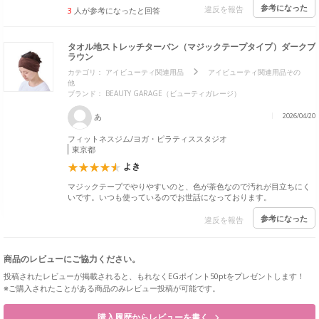
参考になった
違反を報告
3
人が参考になったと回答
タオル地ストレッチターバン（マジックテープタイプ）ダークブ
ラウン
カテゴリ：
アイビューティ関連用品
アイビューティ関連用品その
他
ブランド：
BEAUTY GARAGE（ビューティガレージ）
あ
2026/04/20
フィットネスジム/ヨガ・ピラティススタジオ
東京都
よき
マジックテープでやりやすいのと、色が茶色なので汚れが目立ちにく
いです。いつも使っているのでお世話になっております。
参考になった
違反を報告
商品のレビューにご協力ください。
投稿されたレビューが掲載されると、もれなくEGポイント50ptをプレゼントします！
※ご購入されたことがある商品のみレビュー投稿が可能です。
購入履歴からレビューを書く