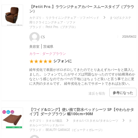
【Petit Pro.】ラウンジチェアカバー スムースタイプ（ブラウ
ン）
カテゴリ：
リクライニングチェア・ソファ/ベッド
まつげエクステ
用リクライニングチェア・ソファ
ブランド：
Petit Pro.（プチプロ）
CS
2026/04/22
美容室
茨城県
カラー : ダークブラウン
シフォンに
経年劣化で表面がポロポロしてきたのでとりあえずカバーをと購入し
ました。 シフォンでしたがサイズは問題なかったのですが結構薄めか
なという感じなのでカバーの下地にはちょうど良いと言う事で上に更
に大判のタオルです。 経年劣化をこれでサポートできればお安い。
参考になった
違反を報告
【ワイド&ロング】使い捨て防水ベッドシーツ SP【やわらかタ
イプ】ダークブラウン 幅100cm×90M
カテゴリ：
タオル/備品
タオル/バスタオル/タオルシーツ
タ
オルシーツ/ベッドカバー
ブランド：
BEAUTY GARAGE（ビューティガレージ）