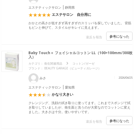
エステティックサロン
静岡県
エステサロン 自分用に
かかとの高さが低すぎず高すぎずのスリッパを探していました。 背筋
もピンと伸びて、スタイルがキレイに見えます。
参考になった
違反を報告
Baby Touch＋ フェイシャルコットン LL（100×100mm/300枚
入）
カテゴリ：
衛生関連用品
コットン/ガーゼ
ブランド：
BEAUTY GARAGE（ビューティガレージ）
みさ
2026/04/25
エステティックサロン
愛知県
かなり大きい
クレンジング、洗顔の拭き取りに使ってます。これまでスポンジで拭
き取りしていましたが、衛生面と洗うのが大変なのでコットンに変え
ました。大きさは十分。使いやすいです。
参考になった
違反を報告