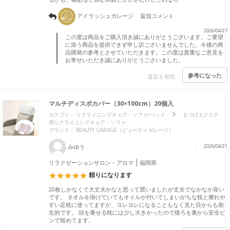
アイラッシュガレージ
返信コメント
2026/04/27
この度は商品をご購入頂き誠にありがとうございます。ご要望
に添う商品を提供できず申し訳ございませんでした。今後の商
品開発の参考とさせていただきます。この度は貴重なご意見を
お寄せいただき誠にありがとうございました。
参考になった
違反を報告
マルチディスポカバー（30×100cm）20個入
カテゴリ：
リクライニングチェア・ソファ/ベッド
まつげエクステ
用リクライニングチェア・ソファ
ブランド：
BEAUTY GARAGE（ビューティガレージ）
みゆう
2026/04/21
リラクゼーションサロン・アロマ
福岡県
頼りになります
20枚しかなくて大丈夫かなと思って買いましたが丈夫でなかなか良い
です。 タオルを掛けていてもオイルが付いてしまいがちな枕と擦れや
すい足枕に使ってますが、ヨレヨレになることもなく見た目からも衛
生的です。 頭を乗せる枕には少し大きかったので後ろを裏から安全ピ
ンで留めてます。