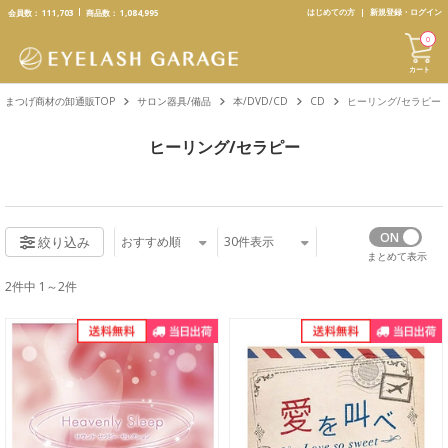
text.skipToContent
text.skipToNavigation
はじめての方
新規登録・ログイン
会員数：
111,703
商品数：
1,084,995
0
カート
まつげ商材の卸通販TOP
サロン器具/備品
本/DVD/CD
CD
ヒーリング/セラピー
ヒーリング/セラピー
おすすめ順
30
件表示
絞り込み
まとめて表示
2件中 1～2件