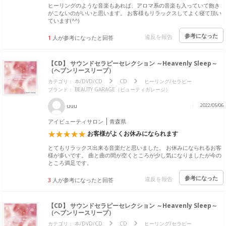
ヒーリングのような音楽もあれば、アロマ系の音楽も入っていて飽き
がこないのがいいと思います。 お客様もリラックスしてよく寝て頂い
ています(^^)
参考になった
違反を報告
1
人が参考になったと回答
【CD】 サウンドセラピーセレクション ～Heavenly Sleep～
（ヘブンリースリープ）
カテゴリ：
本/DVD/CD
CD
ヒーリング/セラピー
ブランド：
BEAUTY GARAGE（ビューティガレージ）
uuu
2022/05/06
アイビューティサロン
青森県
お客様がよくお休みになられます
とてもリラックス出来る音楽だと思いました。 お休みになられるお客
様が多いです。 曲と曲の間が空くところが少し気になりましたが今の
ところ満足です。
参考になった
違反を報告
3
人が参考になったと回答
【CD】 サウンドセラピーセレクション ～Heavenly Sleep～
（ヘブンリースリープ）
カテゴリ：
本/DVD/CD
CD
ヒーリング/セラピー