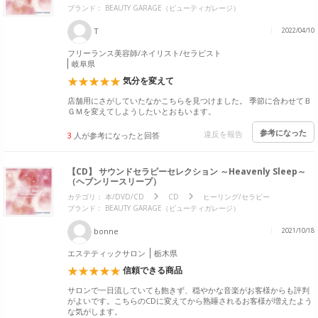
ブランド：
BEAUTY GARAGE（ビューティガレージ）
T
2022/04/10
フリーランス美容師/ネイリスト/セラピスト
岐阜県
気分を変えて
店舗用にさがしていたなかこちらを見つけました。 季節に合わせてＢ
ＧＭを変えてしようしたいとおもいます。
参考になった
違反を報告
3
人が参考になったと回答
【CD】 サウンドセラピーセレクション ～Heavenly Sleep～
（ヘブンリースリープ）
カテゴリ：
本/DVD/CD
CD
ヒーリング/セラピー
ブランド：
BEAUTY GARAGE（ビューティガレージ）
bonne
2021/10/18
エステティックサロン
栃木県
信頼できる商品
サロンで一日流していても飽きず、穏やかな音楽がお客様からも評判
がよいです。こちらのCDに変えてから熟睡されるお客様が増えたよう
な気がします。