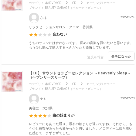
カテゴリ：
本/DVD/CD
CD
ヒーリング/セラピー
ブランド：
BEAUTY GARAGE（ビューティガレージ）
さは
2025/08/24
リラクゼーションサロン・アロマ
香川県
合わない
うちのサロンには合わないです。 長めの音楽を買いたいと思います。
もう少し悩んで購入するべきだったと後悔しています。
参考になった
違反を報告
【CD】 サウンドセラピーセレクション ～Heavenly Sleep～
（ヘブンリースリープ）
カテゴリ：
本/DVD/CD
CD
ヒーリング/セラピー
ブランド：
BEAUTY GARAGE（ビューティガレージ）
ナミ
2025/05/23
美容室
大分県
曲の始まりが
レビューにもあった通り、最初の始まりが遅いですね。それから、も
う少し曲数があったら良かったと思いました。メロディーは落ち着い
た感じで、まずまずでした。