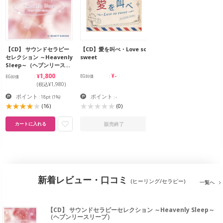
【CD】 サウンドセラピー
【CD】愛を叫べ・Love so
セレクション ～Heavenly
sweet
Sleep～（ヘブンリース…
¥1,800
¥-
EG卸価
EG卸価
(税込¥1,980)
ポイント
ポイント
: 18pt
(1%)
: -
(16)
(0)
販売終了
カートに入れる
新着レビュー・口コミ
(ヒーリング/セラピー)
一覧へ
【CD】 サウンドセラピーセレクション ～Heavenly Sleep～
（ヘブンリースリープ）