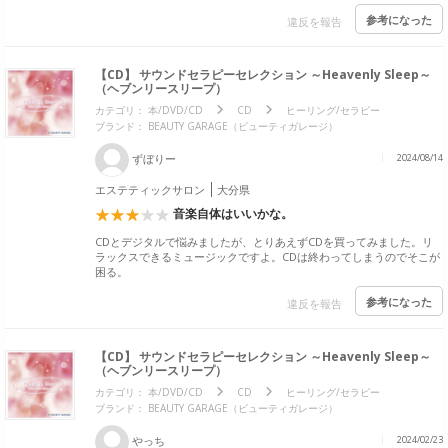
参考になった
違反を報告
【CD】 サウンドセラピーセレクション ～Heavenly Sleep～
（ヘブンリースリープ）
カテゴリ：
本/DVD/CD
CD
ヒーリング/セラピー
ブランド：
BEAUTY GARAGE（ビューティガレージ）
ずぼりー
2024/08/14
エステティックサロン
大分県
音楽自体はいいかな。
CDとデジタルで悩みましたが、とりあえずCDを買ってみました。リ
ラックスできるミュージックですよ。CDは終わってしまうのでそこが
困る。
参考になった
違反を報告
【CD】 サウンドセラピーセレクション ～Heavenly Sleep～
（ヘブンリースリープ）
カテゴリ：
本/DVD/CD
CD
ヒーリング/セラピー
ブランド：
BEAUTY GARAGE（ビューティガレージ）
やっち
2024/02/23