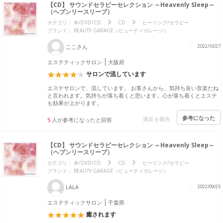
【CD】 サウンドセラピーセレクション ～Heavenly Sleep～
（ヘブンリースリープ）
カテゴリ：
本/DVD/CD
CD
ヒーリング/セラピー
ブランド：
BEAUTY GARAGE（ビューティガレージ）
ここさん
2022/10/27
エステティックサロン
大阪府
サロンで流しています
エステサロンで、流しています。 お客さんから、気持ち良い音楽だね
と言われます。気持ちが落ち着くと思います。心が落ち着くとエステ
も効果が上がります。
参考になった
違反を報告
5
人が参考になったと回答
【CD】 サウンドセラピーセレクション ～Heavenly Sleep～
（ヘブンリースリープ）
カテゴリ：
本/DVD/CD
CD
ヒーリング/セラピー
ブランド：
BEAUTY GARAGE（ビューティガレージ）
LALA
2022/09/25
エステティックサロン
千葉県
癒されます