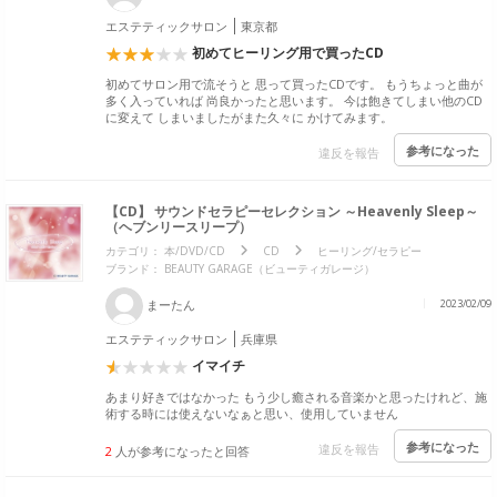
エステティックサロン
東京都
初めてヒーリング用で買ったCD
初めてサロン用で流そうと 思って買ったCDです。 もうちょっと曲が
多く入っていれば 尚良かったと思います。 今は飽きてしまい他のCD
に変えて しまいましたがまた久々に かけてみます。
参考になった
違反を報告
【CD】 サウンドセラピーセレクション ～Heavenly Sleep～
（ヘブンリースリープ）
カテゴリ：
本/DVD/CD
CD
ヒーリング/セラピー
ブランド：
BEAUTY GARAGE（ビューティガレージ）
まーたん
2023/02/09
エステティックサロン
兵庫県
イマイチ
あまり好きではなかった もう少し癒される音楽かと思ったけれど、施
術する時には使えないなぁと思い、使用していません
参考になった
違反を報告
2
人が参考になったと回答