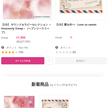
【CD】 サウンドセラピーセレクション ～
【CD】愛を叫べ・Love so sweet
Heavenly Sleep～（ヘブンリースリー
プ）
¥1,800
¥-
EG卸価
EG卸価
(税込¥1,980)
ポイント
ポイント
: 18pt
(1%)
: -
(16)
(0)
販売終了
カートに入れる
新着商品
(ヒーリング/セラピー)