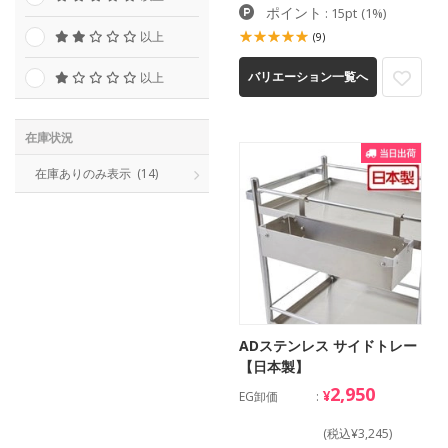
ポイント
: 15pt
(1%)
以上
(9)
バリエーション一覧へ
以上
在庫状況
在庫ありのみ表示
(14)
ADステンレス サイドトレー
【日本製】
2,950
¥
EG卸価
(税込¥3,245)