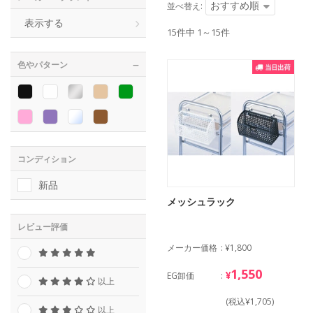
おすすめ順
並べ替え:
表示する
15件中 1～15件
色やパターン
コンディション
新品
メッシュラック
レビュー評価
メーカー価格
¥1,800
1,550
¥
EG卸価
以上
(税込¥1,705)
以上