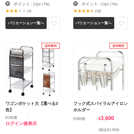
ポイント
ポイント
: 22pt
(1%)
: 23pt
(1%)
(1)
(12)
バリエーション一覧へ
バリエーション一覧へ
ワゴンポケット大【選べる3
フック式スパイラルアイロン
色】
ホルダー
3,600
EG卸価
¥
EG卸価
ログイン後表示
(税込¥3,960)