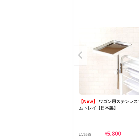
ステンレス アイロン・スプレー
【New】
ワゴン用ステンレス
ルダー【日本製／落下防止仕
ムトレイ【日本製】
4,650
5,800
¥
¥
卸価
EG卸価