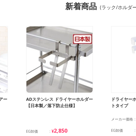
新着商品
(ラック/ホルダー
アー
ADステンレス ドライヤーホルダー
ドライヤーホ
【日本製／落下防止仕様】
トタイプ
メーカー価格
2,850
EG卸価
¥
EG卸価