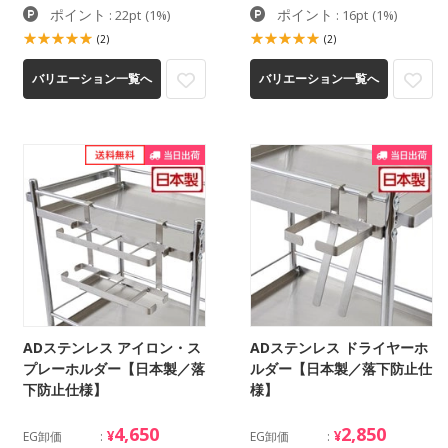
ポイント
ポイント
: 22pt
(1%)
: 16pt
(1%)
(2)
(2)
バリエーション一覧へ
バリエーション一覧へ
ADステンレス アイロン・ス
ADステンレス ドライヤーホ
プレーホルダー【日本製／落
ルダー【日本製／落下防止仕
下防止仕様】
様】
4,650
2,850
¥
¥
EG卸価
EG卸価