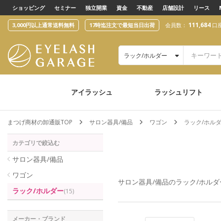
text.skipToContent
text.skipToNavigation
ショッピング
セミナー
独立開業
資金
不動産
店舗設計
リース
111,684
3,000円以上通常送料無料
17時迄注文で最短当日出荷
会員数：
口
ラック/ホルダー
アイラッシュ
ラッシュリフト
まつげ商材の卸通販TOP
サロン器具/備品
ワゴン
ラック/ホル
カテゴリで絞込む
サロン器具/備品
ワゴン
サロン器具/備品
のラック/ホル
ラック/ホルダー
(15)
メーカー・ブランド