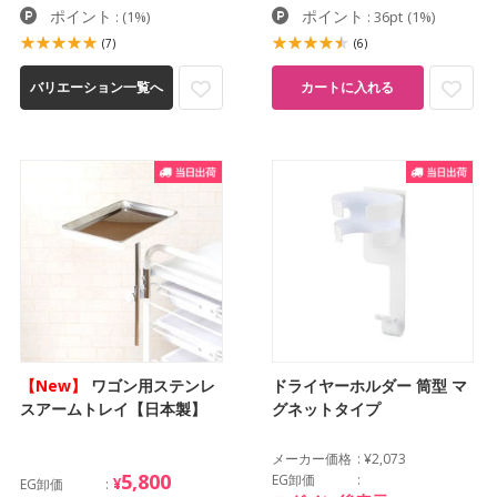
ポイント
ポイント
:
(1%)
: 36pt
(1%)
(7)
(6)
バリエーション一覧へ
カートに入れる
【New】
ワゴン用ステンレ
ドライヤーホルダー 筒型 マ
スアームトレイ【日本製】
グネットタイプ
メーカー価格
¥2,073
5,800
EG卸価
¥
EG卸価