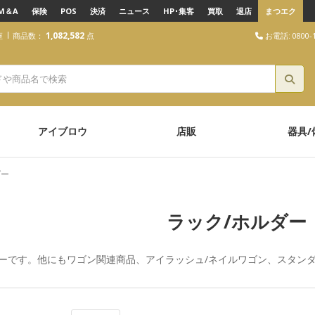
M＆A
保険
POS
決済
ニュース
HP･集客
買取
退店
まつエク
1,082,582
お電話: 0800-1
座
商品数：
点
アイブロウ
店販
器具/
ダー
ラック/ホルダー
ダーです。他にも
ワゴン関連商品
、
アイラッシュ/ネイルワゴン
、
スタン