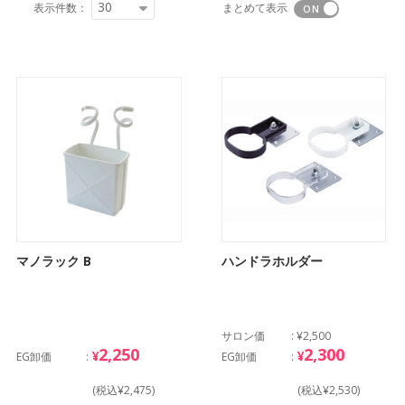
30
表示件数：
まとめて表示
マノラック B
ハンドラホルダー
サロン価
¥2,500
2,250
2,300
¥
¥
EG卸価
EG卸価
(税込¥2,475)
(税込¥2,530)