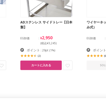
ADステンレス サイドトレー【日本
ワイヤーネッ
製】
み式）
2,950
¥
EG卸価
EG卸価
(税込¥3,245)
ポイント
ポイン
: 29pt
(1%)
(2)
(6
カートに入れる
SOL