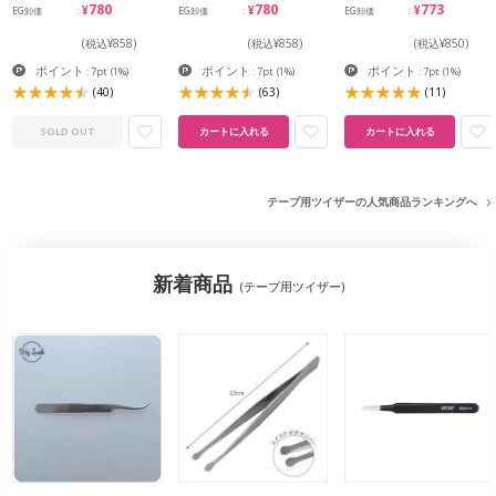
¥780
¥780
¥773
EG卸価
EG卸価
EG卸価
(税込¥858)
(税込¥858)
(税込¥850)
ポイント
ポイント
ポイント
: 7pt
(1%)
: 7pt
(1%)
: 7pt
(1%)
(40)
(63)
(11)
SOLD OUT
カートに入れる
カートに入れる
テープ用ツイザーの人気商品ランキングへ
新着商品
(テープ用ツイザー)