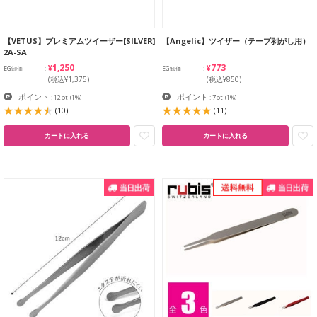
【VETUS】プレミアムツイーザー[SILVER]
【Angelic】ツイザー（テープ剥がし用）
2A-SA
¥1,250
¥773
EG卸価
EG卸価
(税込¥1,375)
(税込¥850)
ポイント
ポイント
: 12pt
(1%)
: 7pt
(1%)
(10)
(11)
カートに入れる
カートに入れる