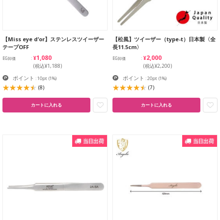
【Miss eye d’or】ステンレスツイーザー
【松風】ツイーザー（type-t）日本製〈全
テープOFF
長11.5cm〉
¥1,080
¥2,000
EG卸価
EG卸価
(税込¥1,188)
(税込¥2,200)
ポイント
ポイント
: 10pt
(1%)
: 20pt
(1%)
(8)
(7)
カートに入れる
カートに入れる