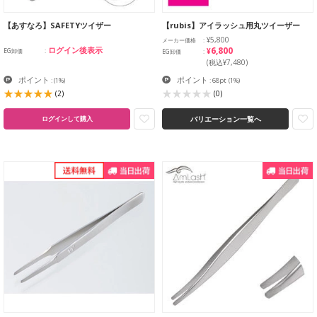
【あすなろ】SAFETYツイザー
【rubis】アイラッシュ用丸ツイーザー
¥5,800
メーカー価格
¥6,800
ログイン後表示
EG卸価
EG卸価
(税込¥7,480)
ポイント
ポイント
:
(1%)
: 68pt
(1%)
(2)
(0)
バリエーション一覧へ
ログインして購入