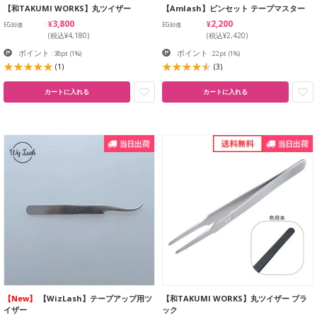
【和TAKUMI WORKS】丸ツイザー
【Amlash】ピンセット テープマスター
¥3,800
¥2,200
EG卸価
EG卸価
(税込¥4,180)
(税込¥2,420)
ポイント
ポイント
: 38pt
(1%)
: 22pt
(1%)
(1)
(3)
カートに入れる
カートに入れる
【New】
【WizLash】テープアップ用ツ
【和TAKUMI WORKS】丸ツイザー ブラ
イザー
ック