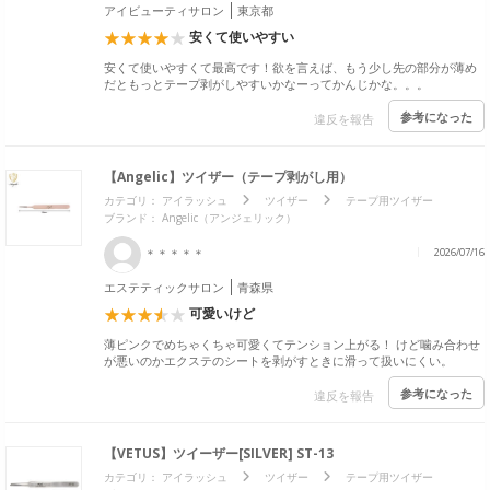
アイビューティサロン
東京都
安くて使いやすい
安くて使いやすくて最高です！欲を言えば、もう少し先の部分が薄め
だともっとテープ剥がしやすいかなーってかんじかな。。。
参考になった
違反を報告
【Angelic】ツイザー（テープ剥がし用）
カテゴリ：
アイラッシュ
ツイザー
テープ用ツイザー
ブランド：
Angelic（アンジェリック）
＊＊＊＊＊
2026/07/16
エステティックサロン
青森県
可愛いけど
薄ピンクでめちゃくちゃ可愛くてテンション上がる！ けど噛み合わせ
が悪いのかエクステのシートを剥がすときに滑って扱いにくい。
参考になった
違反を報告
【VETUS】ツイーザー[SILVER] ST-13
カテゴリ：
アイラッシュ
ツイザー
テープ用ツイザー