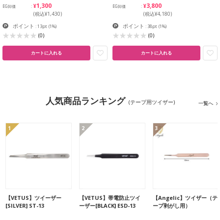
¥1,300
¥3,800
EG卸価
EG卸価
(税込¥1,430)
(税込¥4,180)
ポイント
ポイント
: 13pt
(1%)
: 38pt
(1%)
(0)
(0)
カートに入れる
カートに入れる
人気商品ランキング
(テープ用ツイザー)
一覧へ
1
2
3
【VETUS】ツイーザー
【VETUS】帯電防止ツイ
【Angelic】ツイザー（テ
[SILVER] ST-13
ーザー[BLACK] ESD-13
ープ剥がし用）