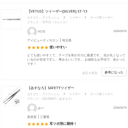
【VETUS】ツイーザー[SILVER] ST-13
カテゴリ：
アイラッシュ
ツイザー
テープ用ツイザー
ブランド：
VETUS（ヴェトス）
HOSI
2026/05/18
アイビューティサロン
埼玉県
使いやすい
とても使いやすくて、テープを剥がすのに最適です。 先が丸くなって
いるのが安全ですし、厚みもいいです。 お値段もお手頃で、良かった
です！
参考になった
違反を報告
【あすなろ】SAFETYツイザー
カテゴリ：
アイラッシュ
ツイザー
テープ用ツイザー
ブランド：
ASUNARO（あすなろ）
みー
2026/04/19
美容室
三重県
耳ツボ用に期待！