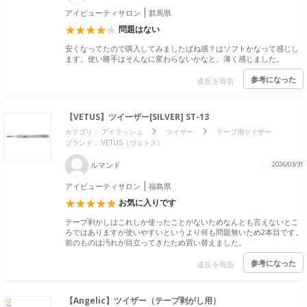
アイビューティサロン
群馬県
問題はない
安くなってたので購入してみましたばね感？はソフトかなって感じし
ます。使い勝手はそんなに変わらないかなと。薄く感じました。
参考になった
違反を報告
【VETUS】ツイーザー[SILVER] ST-13
カテゴリ：
アイラッシュ
ツイザー
テープ用ツイザー
ブランド：
VETUS（ヴェトス）
ルマンド
2026/03/31
アイビューティサロン
福島県
お気に入りです
テープ剥がしはこれしか使ったことがないためなんとも言えないとこ
ろではありますが使いやすいというより何も問題無いため2本目です。
前のものは汚れが目立ってきたため買い替えました。
参考になった
違反を報告
【Angelic】ツイザー（テープ剥がし用）