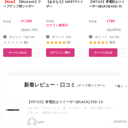
【New】
【WizLash】テ
【あすなろ】SAFETYツイ
【VETUS】帯電防止ツイ
ープアップ用ツイザー
ザー
ーザー[BLACK] ESD-13
¥1,300
¥780
EG卸価
EG卸価
EG卸価
ログイン後表示
(税込¥1,430)
(税込¥858)
ポイント
ポイント
ポイント
: 13pt
(1%)
:
(1%)
: 7pt
(1%)
(0)
(2)
(63)
カートに入れる
ログインして購入
カートに入れる
新着レビュー・口コミ
(テープ用ツイザー)
一覧へ
【VETUS】帯電防止ツイーザー[BLACK] ESD-13
カテゴリ：
アイラッシュ
ツイザー
テープ用ツイザー
ブランド：
VETUS（ヴェトス）
umi
2026/07/24