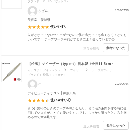
ブランド：
VETUS（ヴェトス）
さざん、
2026/07/15
美容室
茨城県
使いやすい
先がとがってないツイーザーなので肌に当たっても痛くなくてとても
いいです！ テープワークや剥がすときによく使っています◎
参考になった
違反を報告
【松風】ツイーザー（type-t）日本製〈全長11.5cm〉
カテゴリ：
アイラッシュ
ツイザー
テープ用ツイザー
ブランド：
松風（マツカゼ）
mI
2026/06/24
アイビューティサロン
神奈川県
使いやすい◎
まつげ施術のときのテープを剥がしたり、まつ毛の束間を作る時に使
用していますが、とても使いやすいです。しっかり狙ったところを掴
めるので大満足です。
参考になった
違反を報告