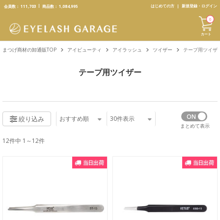
text.skipToContent
text.skipToNavigation
はじめての方
新規登録・ログイン
会員数：
111,703
商品数：
1,084,995
0
カート
まつげ商材の卸通販TOP
アイビューティ
アイラッシュ
ツイザー
テープ用ツイザ
テープ用ツイザー
おすすめ順
30
件表示
絞り込み
まとめて表示
12件中 1～12件