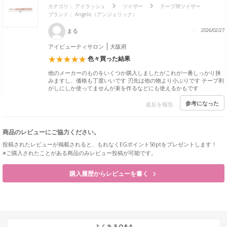
カテゴリ：
アイラッシュ
ツイザー
テープ用ツイザー
ブランド：
Angelic（アンジェリック）
まる
2026/02/27
アイビューティサロン
大阪府
色々買った結果
他のメーカーのものをいくつか購入しましたがこれが一番しっかり挟
みますし、価格も丁度いいです 刃先は他の物より小ぶりです テープ剥
がしにしか使ってませんが束を作るなどにも使えるかもです
参考になった
違反を報告
商品のレビューにご協力ください。
投稿されたレビューが掲載されると、もれなくEGポイント50ptをプレゼントします！
※ご購入されたことがある商品のみレビュー投稿が可能です。
購入履歴からレビューを書く
よくあるQ&A