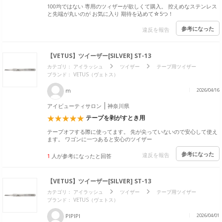
100均ではない 専用のツィザーが欲しくて購入。 控えめなステンレス
と先端が丸いのが お気に入り 期待を込めて☆5つ！
参考になった
違反を報告
【VETUS】ツイーザー[SILVER] ST-13
カテゴリ：
アイラッシュ
ツイザー
テープ用ツイザー
ブランド：
VETUS（ヴェトス）
m
2026/04/16
アイビューティサロン
神奈川県
テープを剥がすとき用
テープオフする際に使ってます。 先が尖っていないので安心して使え
ます。 ワゴンに一つあると安心のツイザー
参考になった
違反を報告
1
人が参考になったと回答
【VETUS】ツイーザー[SILVER] ST-13
カテゴリ：
アイラッシュ
ツイザー
テープ用ツイザー
ブランド：
VETUS（ヴェトス）
PIPIPI
2026/04/01