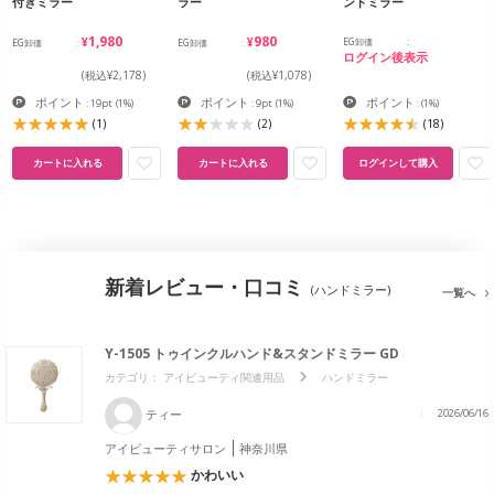
付きミラー
ラー
ンドミラー
¥1,980
¥980
EG卸価
EG卸価
EG卸価
ログイン後表示
(税込¥2,178)
(税込¥1,078)
ポイント
ポイント
ポイント
: 19pt
(1%)
: 9pt
(1%)
:
(1%)
(1)
(2)
(18)
カートに入れる
カートに入れる
ログインして購入
新着レビュー・口コミ
(ハンドミラー)
一覧へ
Y-1505 トゥインクルハンド&スタンドミラー GD
カテゴリ：
アイビューティ関連用品
ハンドミラー
ティー
2026/06/16
アイビューティサロン
神奈川県
かわいい