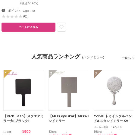
(税込¥2,475)
ポイント
: 22pt
(1%)
(0)
カートに入れる
人気商品ランキング
(ハンドミラー)
一覧へ
1
2
3
【Rich Lash】スクエアミ
【Miss eye d’or】Missハ
Y-1505 トゥインクルハン
ラー大(ブラック)
ンドミラー
ド&スタンドミラー SV
¥2,000
メーカー価格
¥900
EG卸価
EG卸価
EG卸価