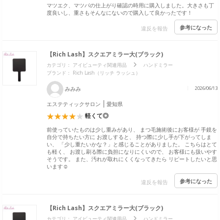
マツエク、マツパの仕上がり確認の時用に購入しました。大きさも丁
度良いし、重さもそんなにないので購入して良かったです！
参考になった
違反を報告
【Rich Lash】スクエアミラー大(ブラック)
カテゴリ：
アイビューティ関連用品
ハンドミラー
ブランド：
Rich Lash（リッチ ラッシュ）
みみみ
2026/06/13
エステティックサロン
愛知県
軽くて◎
前使っていたものは少し重みがあり、 まつ毛施術後にお客様が 手鏡を
自分で持ちたい方に お渡しすると、 持つ際に少し手が下がってしま
い、 「少し重たいかな？」と感じることがありました。 こちらはとて
も軽く、 お渡し刷る際に負担になりにくいので、 お客様にも扱いやす
そうです。 また、汚れが取れにくくなってきたら リピートしたいと思
います☺️
参考になった
違反を報告
【Rich Lash】スクエアミラー大(ブラック)
カテゴリ：
アイビューティ関連用品
ハンドミラー