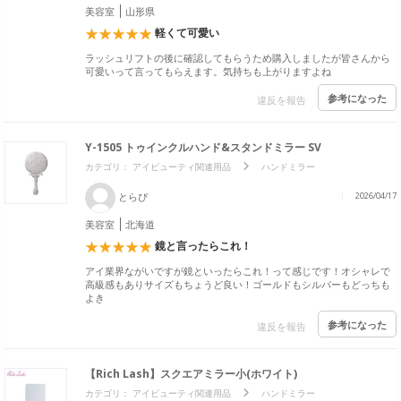
美容室
山形県
軽くて可愛い
ラッシュリフトの後に確認してもらうため購入しましたが皆さんから
可愛いって言ってもらえます。気持ちも上がりますよね
参考になった
違反を報告
Y-1505 トゥインクルハンド&スタンドミラー SV
カテゴリ：
アイビューティ関連用品
ハンドミラー
とらぴ
2026/04/17
美容室
北海道
鏡と言ったらこれ！
アイ業界ながいですが鏡といったらこれ！って感じです！オシャレで
高級感もありサイズもちょうど良い！ゴールドもシルバーもどっちも
よき
参考になった
違反を報告
【Rich Lash】スクエアミラー小(ホワイト)
カテゴリ：
アイビューティ関連用品
ハンドミラー