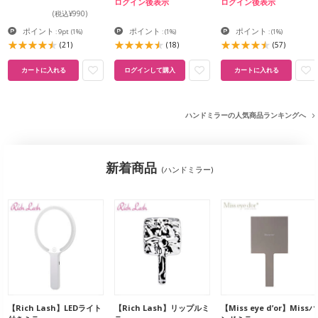
ログイン後表示
ログイン後表示
(税込¥990)
ポイント
ポイント
ポイント
: 9pt
(1%)
:
(1%)
:
(1%)
(21)
(18)
(57)
カートに入れる
ログインして購入
カートに入れる
ハンドミラーの人気商品ランキングへ
新着商品
(ハンドミラー)
【Rich Lash】LEDライト
【Rich Lash】リップルミ
【Miss eye d’or】Missハ