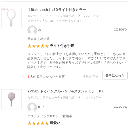
【Rich Lash】LEDライト付きミラー
カテゴリ：
アイビューティ関連用品
ハンドミラー
ブランド：
Rich Lash（リッチ ラッシュ）
みー
2026/06/04
美容室
栃木県
ライト付き手鏡
ラッシュリフトの仕上がりを確認していただく手鏡としてこちらの商
品を購入しました。ライト付きで明るく、すごくいいです◎大きすぎ
ず小さすぎず、顔全体が映るサイズで見やすい◎軽くて持ちやすい◎
購入して良かったです♪
参考になった
違反を報告
1
人が参考になったと回答
Y-1505 トゥインクルハンド&スタンドミラー PK
カテゴリ：
アイビューティ関連用品
ハンドミラー
BT7
2026/05/22
エステティックサロン
愛知県
可愛い