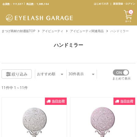
text.skipToContent
text.skipToNavigation
はじめての方
新規登録・ログイン
会員数：
111,537
商品数：
1,085,104
0
カート
まつげ商材の卸通販TOP
アイビューティ
アイビューティ関連用品
ハンドミラー
ハンドミラー
おすすめ順
30
件表示
絞り込み
まとめて表示
11件中 1～11件