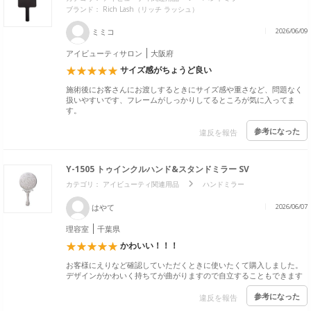
ブランド：
Rich Lash（リッチ ラッシュ）
ミミコ
2026/06/09
アイビューティサロン
大阪府
サイズ感がちょうど良い
施術後にお客さんにお渡しするときにサイズ感や重さなど、問題なく
扱いやすいです、フレームがしっかりしてるところが気に入ってま
す。
参考になった
違反を報告
Y-1505 トゥインクルハンド&スタンドミラー SV
カテゴリ：
アイビューティ関連用品
ハンドミラー
はやて
2026/06/07
理容室
千葉県
かわいい！！！
お客様にえりなど確認していただくときに使いたくて購入しました。
デザインがかわいく持ちてが曲がりますので自立することもできます
参考になった
違反を報告