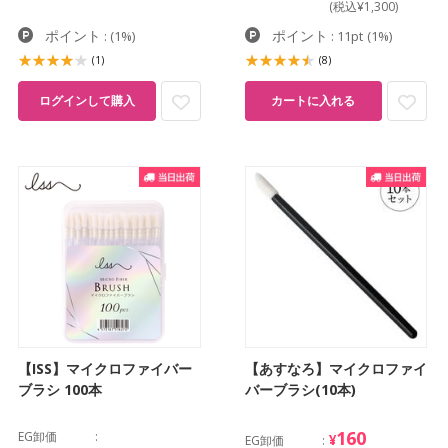
(税込¥1,300)
ポイント
ポイント
:
(1%)
: 11pt
(1%)
(1)
(8)
ログインして購入
カートに入れる
【ISS】マイクロファイバー
【あすなろ】マイクロファイ
ブラシ 100本
バーブラシ(10本)
160
EG卸価
¥
EG卸価