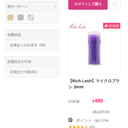
ログインして購入
色やパターン
在庫状況
在庫ありのみ表示
(98)
定期注文の可否
定期注文可能
(80)
【Rich Lash】マイクロブラ
シ 2mm
490
¥
EG卸価
(税込¥539)
ポイント
: 4pt
(1%)
(27)