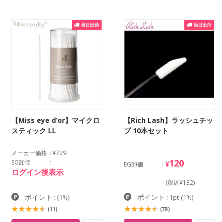
【Miss eye d’or】マイクロ
【Rich Lash】ラッシュチッ
スティック LL
プ 10本セット
メーカー価格
¥729
120
EG卸価
¥
EG卸価
ログイン後表示
(税込¥132)
ポイント
ポイント
:
(1%)
: 1pt
(1%)
(11)
(78)