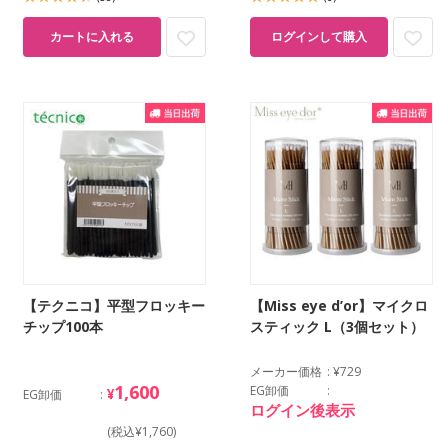
カートに入れる
ログインして購入
【テクニコ】平型フロッキー
【Miss eye d’or】マイクロ
チップ100本
スティック L（3個セット）
メーカー価格
¥729
1,600
EG卸価
¥
EG卸価
ログイン後表示
(税込¥1,760)