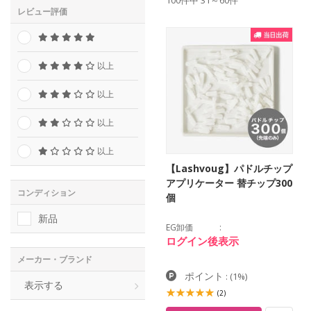
100件中 31～60件
レビュー評価
以上
以上
以上
以上
【Lashvoug】パドルチップ
アプリケーター 替チップ300
コンディション
個
新品
EG卸価
ログイン後表示
メーカー・ブランド
ポイント
:
(1%)
表示する
(2)