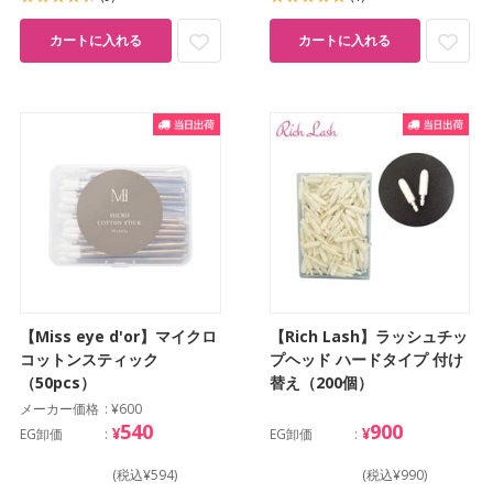
カートに入れる
カートに入れる
【Miss eye d'or】マイクロ
【Rich Lash】ラッシュチッ
コットンスティック
プヘッド ハードタイプ 付け
（50pcs）
替え（200個）
メーカー価格
¥600
540
900
¥
¥
EG卸価
EG卸価
(税込¥594)
(税込¥990)