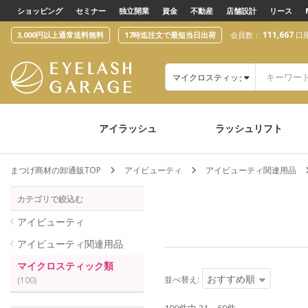
text.skipToContent
text.skipToNavigation
ショッピング
セミナー
独立開業
資金
不動産
店舗設計
リース
111,667
3,000円以上通常送料無料
17時迄注文で最短当日出荷
会員数：
口
マイクロスティック類
アイラッシュ
ラッシュリフト
まつげ商材の卸通販TOP
アイビューティ
アイビューティ関連用品
カテゴリで絞込む
アイビューティ
アイビューティ関連用品
マイクロスティック類
おすすめ順
並べ替え:
(100)