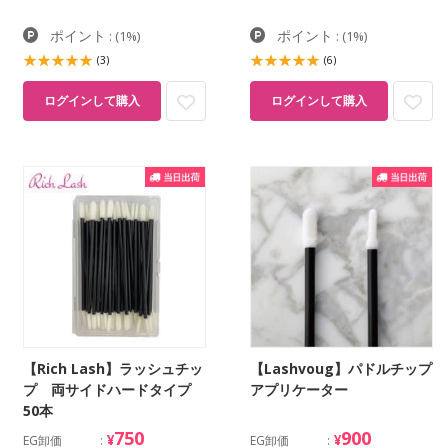
ポイント
ポイント
:
(1%)
:
(1%)
(3)
(6)
ログインして購入
ログインして購入
【Rich Lash】ラッシュチッ
【Lashvoug】パドルチップ
プ 両サイドハードタイプ
アプリケーター
50本
750
900
¥
¥
EG卸価
EG卸価