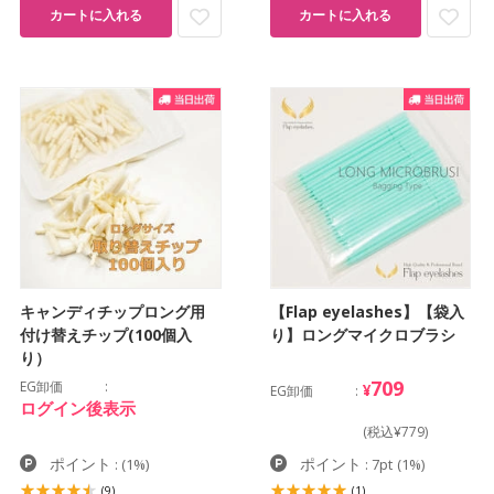
カートに入れる
カートに入れる
キャンディチップロング用
【Flap eyelashes】【袋入
付け替えチップ(100個入
り】ロングマイクロブラシ
り）
709
EG卸価
¥
EG卸価
ログイン後表示
(税込¥779)
ポイント
ポイント
:
(1%)
: 7pt
(1%)
(9)
(1)