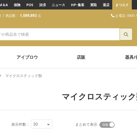
M＆A
保険
POS
決済
ニュース
HP･集客
買取
退店
まつエク
1,089,892
お電話: 0800-1
座
商品数：
点
アイブロウ
店販
器具/
マイクロスティック類
マイクロスティック
30
表示件数：
まとめて表示