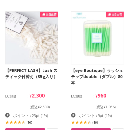
【PERFECT LASH】Lash ス
【eye Boutique】ラッシュ
ティック付替え（35g入り）
チップdouble（ダブル）80
本
2,300
960
¥
¥
EG卸価
EG卸価
(税込¥2,530)
(税込¥1,056)
ポイント
ポイント
: 23pt
(1%)
: 9pt
(1%)
(16)
(16)