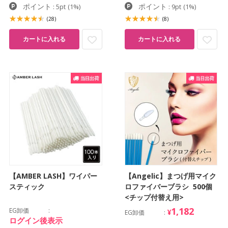
ポイント
ポイント
: 5pt
(1%)
: 9pt
(1%)
(28)
(8)
カートに入れる
カートに入れる
【AMBER LASH】ワイパー
【Angelic】まつげ用マイク
スティック
ロファイバーブラシ 500個
<チップ付替え用>
1,182
EG卸価
¥
EG卸価
ログイン後表示