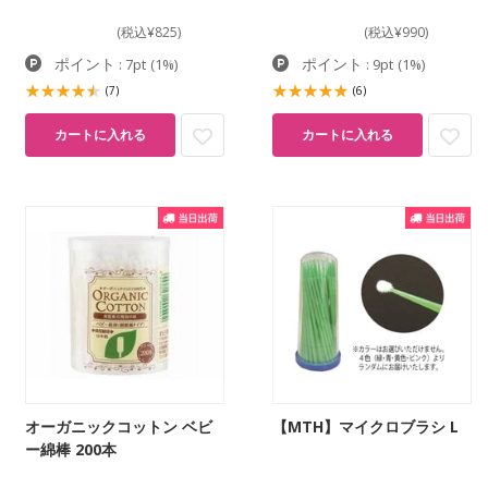
(税込¥825)
(税込¥990)
ポイント
ポイント
: 7pt
(1%)
: 9pt
(1%)
(7)
(6)
カートに入れる
カートに入れる
オーガニックコットン ベビ
【MTH】マイクロブラシ L
ー綿棒 200本