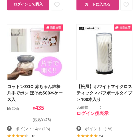
ログインして購入
カートに入れる
コットンZOO 赤ちゃん綿棒
【松風】ホワイトマイクロス
片手でポン ほそめ500本ケー
ティック＜パフボールタイプ
ス入
＞100本入り
435
EG卸価
¥
EG卸価
ログイン後表示
(税込¥478)
ポイント
ポイント
: 4pt
(1%)
:
(1%)
(38)
(6)