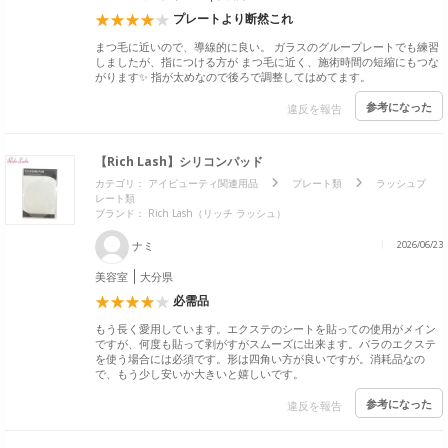
プレートより断然これ
まつ毛に近いので、導線的に良い。 ガラスのグループレートでも練習
しましたが、指につける方が まつ毛に近く、施術時間の短縮にもつな
がります✨ 指が太めなので後ろで調整してはめてます。
参考になった
違反を報告
【Rich Lash】シリコンパッド
カテゴリ：
アイビューティ関連用品
プレート類
ラッシュプ
レート類
ブランド：
Rich Lash（リッチ ラッシュ）
ナミ
2026/06/23
美容室
大分県
必需品
もう長く愛用しています。エクステのシートを貼っての使用がメイン
ですが、何度も貼って剥がすがスムーズに出来ます。バラのエクステ
を使う場合には必須です。形は四角い方が良いですが。消耗品なの
で、もう少し安いか大きいと嬉しいです。
参考になった
違反を報告