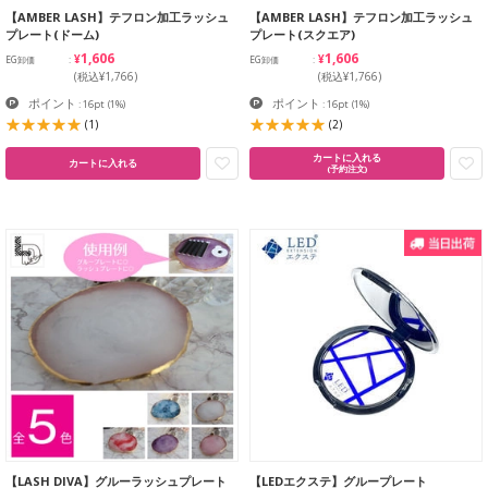
【AMBER LASH】テフロン加工ラッシュ
【AMBER LASH】テフロン加工ラッシュ
プレート(ドーム)
プレート(スクエア)
¥1,606
¥1,606
EG卸価
EG卸価
(税込¥1,766)
(税込¥1,766)
ポイント
ポイント
: 16pt
(1%)
: 16pt
(1%)
(1)
(2)
カートに入れる
カートに入れる
(予約注文)
【LASH DIVA】グルーラッシュプレート
【LEDエクステ】グループレート