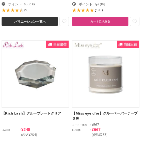
ポイント
ポイント
: 6pt
(1%)
: 3pt
(1%)
(9)
(193)
バリエーション一覧へ
カートに入れる
【Rich Lash】グループレートクリア
【Miss eye d'or】グルーペーパーテープ
３巻
¥667
メーカー価格
¥240
¥667
EG卸価
EG卸価
(税込¥264)
(税込¥733)