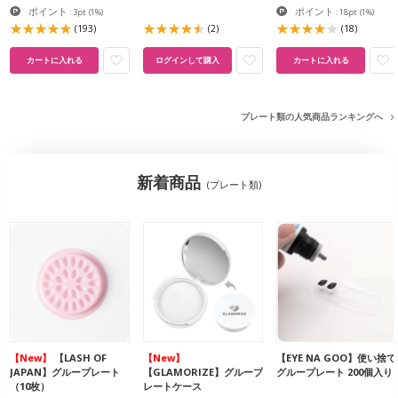
ポイント
ポイント
: 3pt
(1%)
: 18pt
(1%)
(193)
(2)
(18)
カートに入れる
ログインして購入
カートに入れる
プレート類の人気商品ランキングへ
新着商品
(プレート類)
【New】
【LASH OF
【New】
【EYE NA GOO】使い捨て
JAPAN】グループレート
【GLAMORIZE】グループ
グループレート 200個入り
（10枚）
レートケース