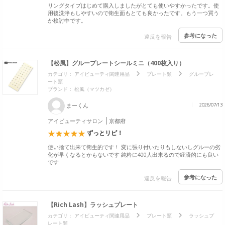
リングタイプはじめて購入しましたがとても使いやすかったです。使
用後洗浄もしやすいので衛生面もとても良かったです。もう一つ買う
か検討中です。
参考になった
違反を報告
【松風】グループレートシールミニ（400枚入り）
カテゴリ：
アイビューティ関連用品
プレート類
グループレ
ート類
ブランド：
松風（マツカゼ）
まーくん
2026/07/13
アイビューティサロン
京都府
ずっとリピ！
使い捨て出来て衛生的です！ 変に張り付いたりもしないしグルーの劣
化が早くなるとかもないです 純粋に400人出来るので経済的にも良い
です
参考になった
違反を報告
【Rich Lash】ラッシュプレート
カテゴリ：
アイビューティ関連用品
プレート類
ラッシュプ
レート類