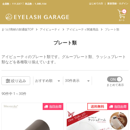
text.skipToContent
text.skipToNavigation
はじめての方
新規登録・ログイン
会員数：
111,537
商品数：
1,085,104
0
カート
まつげ商材の卸通販TOP
アイビューティ
アイビューティ関連用品
プレート類
プレート類
アイビューティ
のプレート類です。
グループレート類
、
ラッシュプレート
類
などを各種取り揃えています。
おすすめ順
30
件表示
絞り込み
まとめて表示
90件中 1～30件