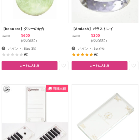
【beaupro】グルーのせ台
【Amlash】ガラストレイ
¥600
¥300
EG卸価
EG卸価
(税込¥660)
(税込¥330)
ポイント
ポイント
: 18pt
(3%)
: 3pt
(1%)
(0)
(6)
カートに入れる
カートに入れる