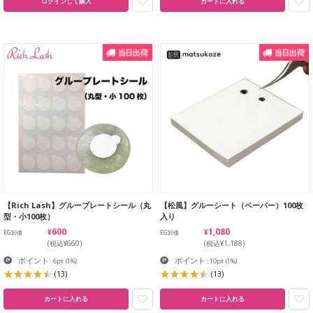
ログインして購入
カートに入れる
【Rich Lash】グループレートシール（丸
【松風】グルーシート（ペーパー）100枚
型・小100枚）
入り
¥600
¥1,080
EG卸価
EG卸価
(税込¥660)
(税込¥1,188)
ポイント
ポイント
: 6pt
(1%)
: 10pt
(1%)
(13)
(13)
カートに入れる
カートに入れる