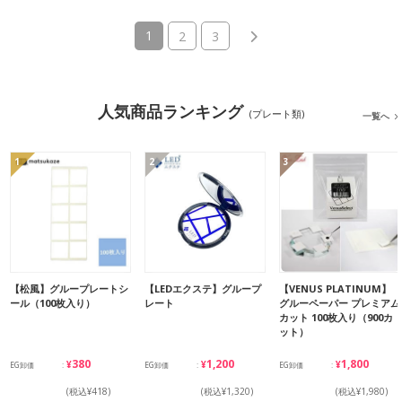
(current)
1
2
3
人気商品ランキング
(プレート類)
一覧へ
1
2
3
【松風】グループレートシ
【LEDエクステ】グループ
【VENUS PLATINUM】
ール（100枚入り）
レート
グルーペーパー プレミアム
カット 100枚入り（900カ
ット）
¥380
¥1,200
¥1,800
EG卸価
EG卸価
EG卸価
(税込¥418)
(税込¥1,320)
(税込¥1,980)