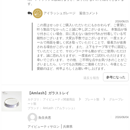
す。
アイラッシュガレージ
返信コメント
2026/06/25
この度はせっかくご購入いただいたにもかかわらず、ご要望に
叶う製品でなかったこと誠に申し訳ございません。 本製品が張
り付きにくい場合、目に見えない油分や汚れが付着している可
能性がございます。大変お手数ではございますが、一度エタノ
ールで両面を優しく拭き取っていただくことで、吸着力が改善
される場合がございます。 また、上下をテープ等で手に固定し
ていただくことで、サロンワーク中も動かずにご使用いただけ
ます。誠に恐れ入りますが、一度改めてご試行いただけますと
幸いでございます。 その他、ご不明な点やお気づきのことがご
ざいましたら、いつでもお気軽にご連絡ください。今後ともご
愛顧のほど、何卒よろしくお願い申し上げます。
参考になった
違反を報告
【Amlash】ガラストレイ
カテゴリ：
アイビューティ関連用品
プレート類
グループレ
ート類
ブランド：
AmLash（アムラッシュ）
魚住央恵
2026/06/04
アイビューティサロン
兵庫県