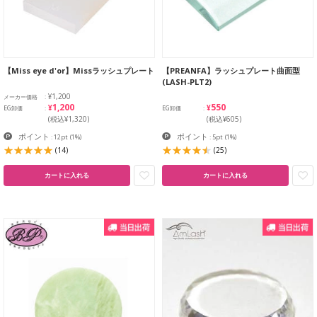
【Miss eye d'or】Missラッシュプレート
【PREANFA】ラッシュプレート曲面型
(LASH-PLT2)
¥1,200
メーカー価格
¥1,200
¥550
EG卸価
EG卸価
(税込¥1,320)
(税込¥605)
ポイント
ポイント
: 12pt
(1%)
: 5pt
(1%)
(14)
(25)
カートに入れる
カートに入れる