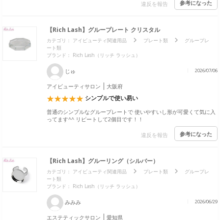
参考になった
違反を報告
【Rich Lash】グループレート クリスタル
カテゴリ：
アイビューティ関連用品
プレート類
グループレ
ート類
ブランド：
Rich Lash（リッチ ラッシュ）
じゅ
2026/07/06
アイビューティサロン
大阪府
シンプルで使い易い
普通のシンプルなグループレートで 使いやすいし形が可愛くて気に入
ってます^^ リピートして2個目です！！
参考になった
違反を報告
【Rich Lash】グルーリング（シルバー）
カテゴリ：
アイビューティ関連用品
プレート類
グループレ
ート類
ブランド：
Rich Lash（リッチ ラッシュ）
みみみ
2026/06/29
エステティックサロン
愛知県