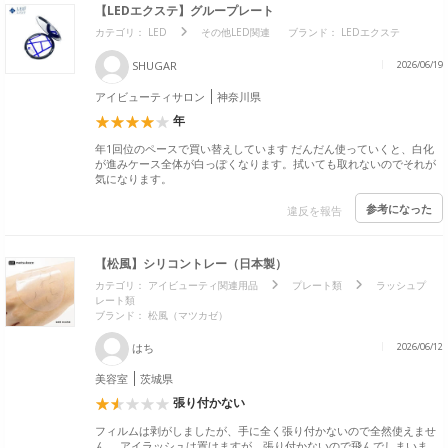
【LEDエクステ】グループレート
カテゴリ：
LED
その他LED関連
ブランド：
LEDエクステ
SHUGAR
2026/06/19
アイビューティサロン
神奈川県
年
年1回位のペースで買い替えしています だんだん使っていくと、白化
が進みケース全体が白っぽくなります。拭いても取れないのでそれが
気になります。
参考になった
違反を報告
【松風】シリコントレー（日本製）
カテゴリ：
アイビューティ関連用品
プレート類
ラッシュプ
レート類
ブランド：
松風（マツカゼ）
はち
2026/06/12
美容室
茨城県
張り付かない
フィルムは剥がしましたが、手に全く張り付かないので全然使えませ
ん。 アイラッシュは置けますが、張り付かないので飛んでしまいま