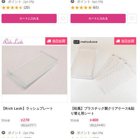
ポイント
ポイント
: 2pt
(1%)
: 6pt
(1%)
(20)
(65)
カートに入れる
カートに入れる
【Rich Lash】ラッシュプレート
【松風】プラスチック製クリアケース&貼
り替え用シート
¥270
¥400
EG卸価
EG卸価
(税込¥297)
(税込¥440)
ポイント
ポイント
: 2pt
(1%)
: 4pt
(1%)