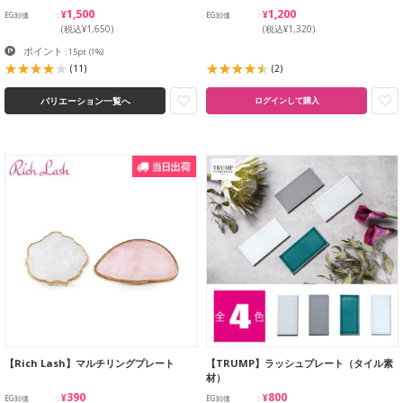
¥1,500
¥1,200
EG卸価
EG卸価
(税込¥1,650)
(税込¥1,320)
ポイント
: 15pt
(1%)
(11)
(2)
バリエーション一覧へ
ログインして購入
【Rich Lash】マルチリングプレート
【TRUMP】ラッシュプレート（タイル素
材）
¥390
¥800
EG卸価
EG卸価