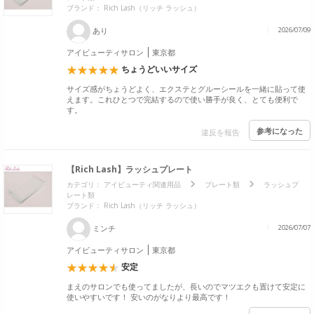
ブランド：
Rich Lash（リッチ ラッシュ）
あり
2026/07/09
アイビューティサロン
東京都
ちょうどいいサイズ
サイズ感がちょうどよく、エクステとグルーシールを一緒に貼って使
えます。これひとつで完結するので使い勝手が良く、とても便利で
す。
参考になった
違反を報告
【Rich Lash】ラッシュプレート
カテゴリ：
アイビューティ関連用品
プレート類
ラッシュプ
レート類
ブランド：
Rich Lash（リッチ ラッシュ）
ミンチ
2026/07/07
アイビューティサロン
東京都
安定
まえのサロンでも使ってましたが、長いのでマツエクも置けて安定に
使いやすいです！ 安いのがなりより最高です！