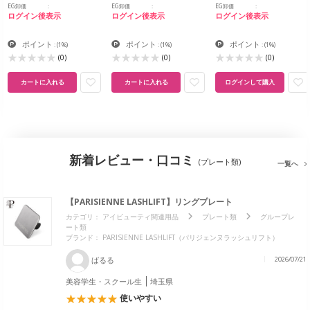
EG卸価
EG卸価
EG卸価
ログイン後表示
ログイン後表示
ログイン後表示
ポイント
ポイント
ポイント
:
(1%)
:
(1%)
:
(1%)
(0)
(0)
(0)
カートに入れる
カートに入れる
ログインして購入
新着レビュー・口コミ
(プレート類)
一覧へ
【PARISIENNE LASHLIFT】リングプレート
カテゴリ：
アイビューティ関連用品
プレート類
グループレ
ート類
ブランド：
PARISIENNE LASHLIFT（パリジェンヌラッシュリフト）
ばるる
2026/07/21
美容学生・スクール生
埼玉県
使いやすい