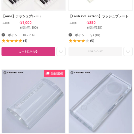
【ome】ラッシュプレート
【Lash Collection】ラッシュプレート
¥1,000
¥850
EG卸価
EG卸価
(税込¥1,100)
(税込¥935)
ポイント
ポイント
: 10pt
(1%)
: 8pt
(1%)
(4)
(5)
カートに入れる
SOLD OUT