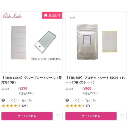
【Rich Lash】グループレートシール（長
【TRUMP】プロテクトシート 500枚（1シ
方形50枚）
ート20枚×25シート）
¥370
¥900
EG卸価
EG卸価
(税込¥407)
(税込¥990)
ポイント
ポイント
: 3pt
(1%)
: 9pt
(1%)
(23)
(7)
カートに入れる
カートに入れる