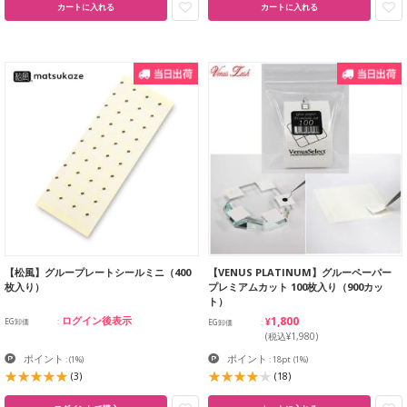
カートに入れる
カートに入れる
【松風】グループレートシールミニ（400
【VENUS PLATINUM】グルーペーパー
枚入り）
プレミアムカット 100枚入り（900カッ
ト）
¥1,800
ログイン後表示
EG卸価
EG卸価
(税込¥1,980)
ポイント
ポイント
:
(1%)
: 18pt
(1%)
(3)
(18)