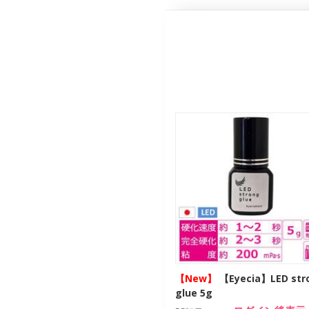
【New】
【Eyecia】LED str
glue 5g