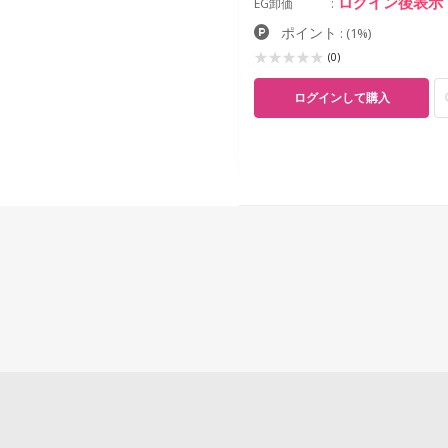
ログイン後表示
EG卸価
ポイント
:
(1%)
(0)
ログインして購入