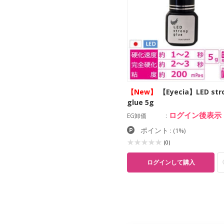
【New】
【Eyecia】LED str
glue 5g
ログイン後表示
EG卸価
ポイント
:
(1%)
(0)
ログインして購入