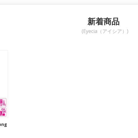
新着商品
(Eyecia（アイシア）)
ong