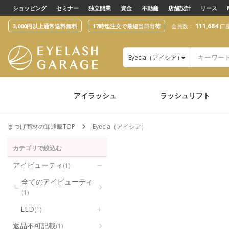
text.skipToContent
text.skipToNavigation
ショッピング
セミナー
独立開業
資金
不動産
店舗設計
リース
111,684
3,000円以上通常送料無料
17時迄注文で最短当日出荷
会員数：
口
Eyecia（アイシア）
アイラッシュ
ラッシュリフト
まつげ商材の卸通販TOP
Eyecia（アイシア）
カテゴリで絞込む
アイビューティ
(1)
全てのアイビューティ
(1)
LED
(1)
返品不可記載
(1)