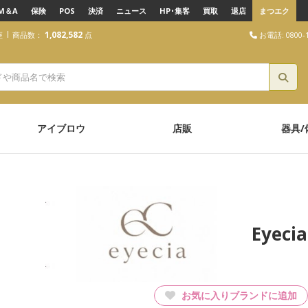
M＆A
保険
POS
決済
ニュース
HP･集客
買取
退店
まつエク
1,082,582
お電話: 0800-1
座
商品数：
点
アイブロウ
店販
器具/
Eyec
お気に入りブランドに追加