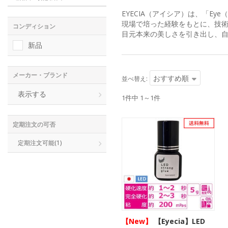
EYECIA（アイシア）は、「Ey
現場で培った経験をもとに、技
コンディション
目元本来の美しさを引き出し、
新品
メーカー・ブランド
おすすめ順
並べ替え:
表示する
1件中 1～1件
定期注文の可否
定期注文可能
(1)
【New】
【Eyecia】LED