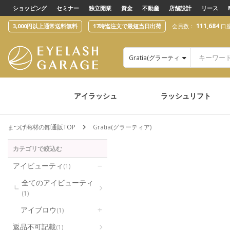
text.skipToContent
text.skipToNavigation
ショッピング
セミナー
独立開業
資金
不動産
店舗設計
リース
111,684
3,000円以上通常送料無料
17時迄注文で最短当日出荷
会員数：
口
Gratia(グラーティア)
アイラッシュ
ラッシュリフト
まつげ商材の卸通販TOP
Gratia(グラーティア)
カテゴリで絞込む
アイビューティ
(1)
全てのアイビューティ
(1)
アイブロウ
(1)
返品不可記載
(1)