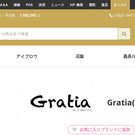
M＆A
保険
POS
決済
ニュース
HP･集客
買取
退店
まつエク
1,082,582
お電話: 0800-1
座
商品数：
点
アイブロウ
店販
器具/
Grat
お気に入りブランドに追加