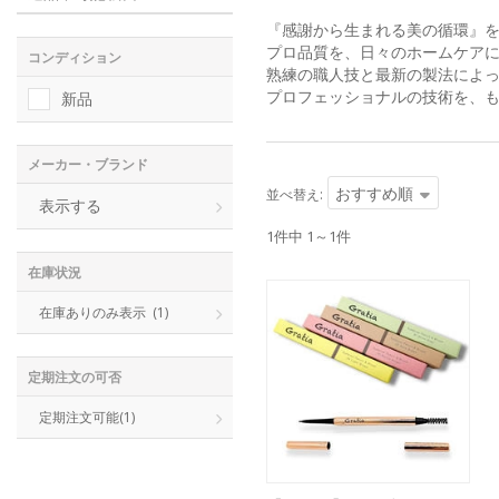
『感謝から生まれる美の循環』を掲げ
プロ品質を、日々のホームケア
コンディション
熟練の職人技と最新の製法によ
プロフェッショナルの技術を、
新品
メーカー・ブランド
おすすめ順
並べ替え:
表示する
1件中 1～1件
在庫状況
在庫ありのみ表示
(1)
定期注文の可否
定期注文可能
(1)