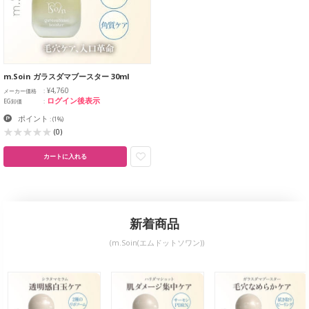
m.Soin ガラスダマブースター 30ml
¥4,760
メーカー価格
ログイン後表示
EG卸価
ポイント
:
(1%)
(0)
カートに入れる
新着商品
(m.Soin(エムドットソワン))