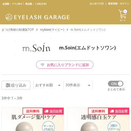
text.skipToContent
text.skipToNavigation
はじめての方
新規登録・ログイン
会員数：
111,684
商品数：
1,082,582
0
カート
まつげ商材の卸通販TOP
my&bee(マイビー)
m.Soin(エムドットソワン)
m.Soin(エムドットソワン)
お気に入りブランドに追加
おすすめ順
30
件表示
絞り込み
まとめて表示
3件中 1～3件