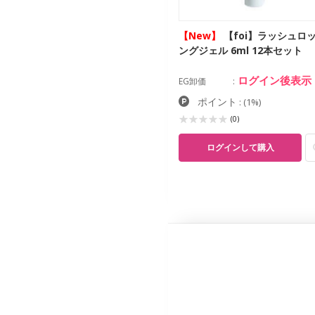
oi】アイラッシュセラム 6ml
【New】
【foi】ラッシュロ
ングジェル 6ml 12本セット
カー価格
¥8,000
ログイン後表示
ログイン後表示
卸価
EG卸価
ポイント
ポイント
:
(1%)
:
(1%)
(4)
(0)
ログインして購入
ログインして購入