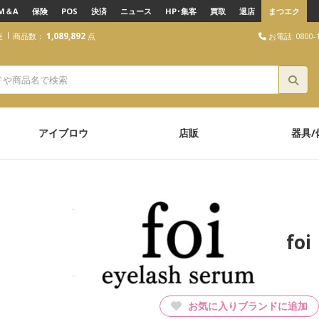
M＆A
保険
POS
決済
ニュース
HP･集客
買取
退店
まつエク
1,089,892
お電話: 0800-1
座
商品数：
点
アイブロウ
店販
器具/
fo
お気に入りブランドに追加