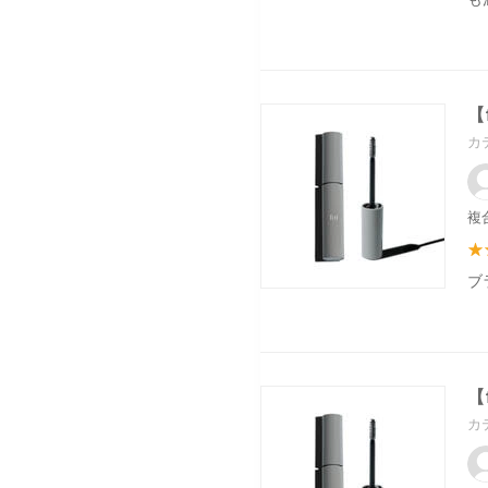
【
カ
複
ブ
【
カ