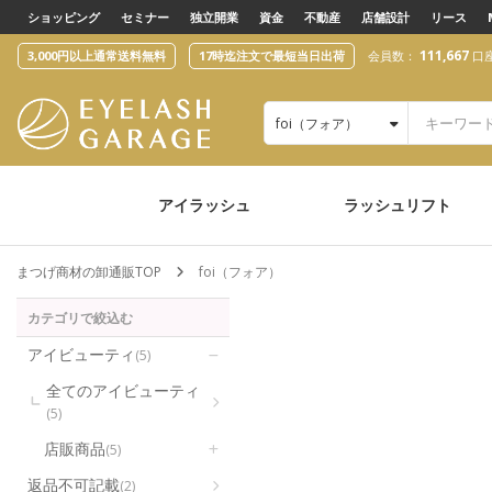
text.skipToContent
text.skipToNavigation
ショッピング
セミナー
独立開業
資金
不動産
店舗設計
リース
111,667
3,000円以上通常送料無料
17時迄注文で最短当日出荷
会員数：
口
foi（フォア）
アイラッシュ
ラッシュリフト
まつげ商材の卸通販TOP
foi（フォア）
カテゴリで絞込む
アイビューティ
(5)
全てのアイビューティ
(5)
店販商品
(5)
返品不可記載
(2)