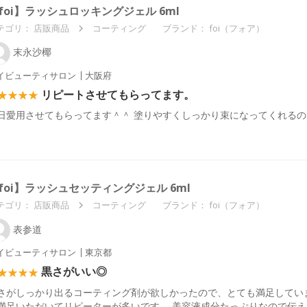
foi】ラッシュロッキングジェル 6ml
テゴリ：
店販商品
コーティング
ブランド： foi（フォア）
末永沙椰
イビューティサロン
大阪府
リピートさせてもらってます。
日愛用させてもらってます＾＾ 塗りやすくしっかり束になってくれるの
foi】ラッシュセッティングジェル 6ml
テゴリ：
店販商品
コーティング
ブランド： foi（フォア）
表参道
イビューティサロン
東京都
黒さがいい◎
さがしっかり出るコーティング剤が欲しかったので、とても満足してい
満足いただいてリピーターが多いです。 美容液成分たっぷりなので伝