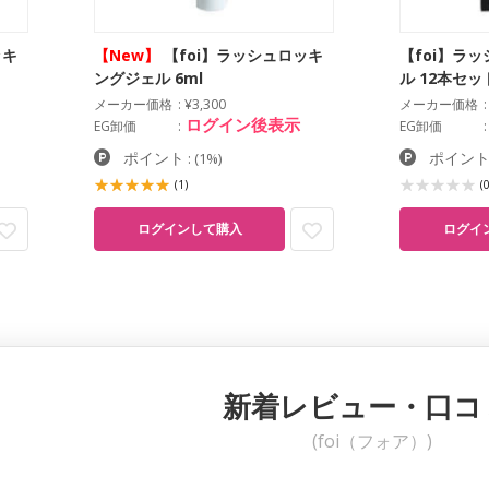
ッキ
【New】
【foi】ラッシュロッキ
【foi】ラ
ングジェル 6ml
ル 12本セッ
メーカー価格
¥3,300
メーカー価格
ログイン後表示
EG卸価
EG卸価
ポイント
ポイン
:
(1%)
(1)
(0
ログイ
ログインして購入
新着レビュー・口コ
(foi（フォア）)