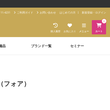
11-4231
ご利用ガイド
お問い合わせ
はじめての方
新規登録・ログイン
0
購入履歴
お気に入り
メニュー
カート
備品
ブランド一覧
セミナー
i（フォア）