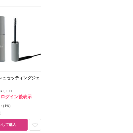
ッシュセッティングジェ
¥3,300
ログイン後表示
ト
:
(1%)
)
ンして購入