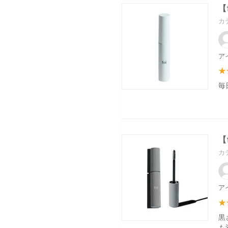
【
カ
ア
毎
【
カ
ア
黒
も