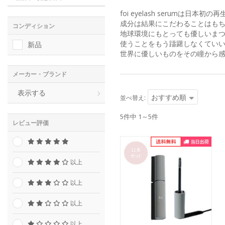
foi eyelash serumは日
成分は結果にこだわることはもち
コンディション
地球環境にもとっても優しいま
使うことをもう躊躇しなくてい
新品
世界に優しいものをその瞳から
メーカー・ブランド
表示する
おすすめ順
並べ替え:
5件中 1～5件
レビュー評価
以上
以上
以上
以上