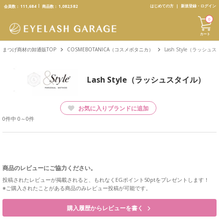
text.skipToContent
text.skipToNavigation
はじめての方
新規登録・ログイン
会員数：
111,684
商品数：
1,082,582
0
カート
まつげ商材の卸通販TOP
COSMEBOTANICA（コスメボタニカ）
Lash Style（ラッシュ
Lash Style（ラッシュスタイル）
お気に入りブランドに追加
0件中 0～0件
商品のレビューにご協力ください。
投稿されたレビューが掲載されると、もれなくEGポイント50ptをプレゼントします！
※ご購入されたことがある商品のみレビュー投稿が可能です。
購入履歴からレビューを書く