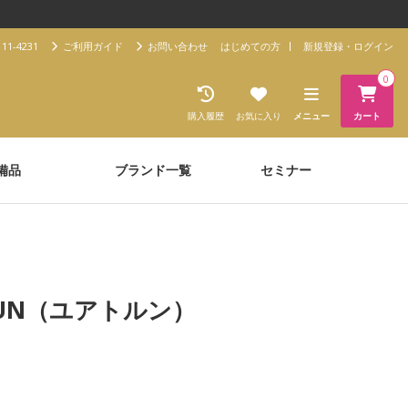
11-4231
ご利用ガイド
お問い合わせ
はじめての方
新規登録・ログイン
0
購入履歴
お気に入り
メニュー
カート
備品
ブランド一覧
セミナー
RUN（ユアトルン）