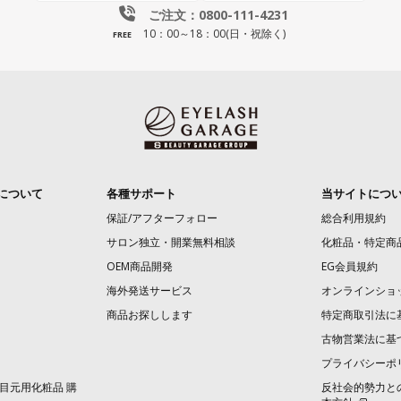
ご注文：0800-111-4231
10：00～18：00(日・祝除く)
FREE
について
各種サポート
当サイトにつ
保証/アフターフォロー
総合利用規約
サロン独立・開業無料相談
化粧品・特定商
OEM商品開発
EG会員規約
海外発送サービス
オンラインショ
商品お探しします
特定商取引法に
古物営業法に基
プライバシーポ
目元用化粧品 購
反社会的勢力と