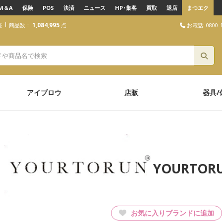
M＆A
保険
POS
決済
ニュース
HP･集客
買取
退店
まつエク
1,084,995
お電話: 0800-1
座
商品数：
点
アイブロウ
店販
器具/
YOURTO
お気に入りブランドに追加