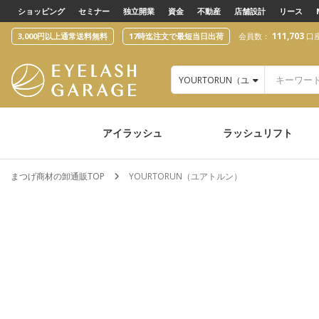
text.skipToContent
text.skipToNavigation
ショッピング
セミナー
独立開業
資金
不動産
店舗設計
リース
111,703
3,000円以上通常送料無料
17時迄注文で最短当日出荷
会員数：
口
YOURTORUN（ユアトルン）
アイラッシュ
ラッシュリフト
まつげ商材の卸通販TOP
YOURTORUN（ユアトルン）