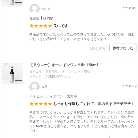
ハジメ
2024/03/04
理容室
福岡県
良いです。
高級品ですが、安くなってたので買って見ました。夜つけたら、朝ま
でしっとり感が残ってます。やはり良さそうです！
参考になった
違反を報告
【アウレナ】オールインワンMild 150ml
カテゴリ：
店販商品
スキンケア用品
ブランド： AURENA(アウレナ)
あき
2024/02/19
アイビューティサロン
愛知県
しっかり保湿してくれて、次の日までモチモチ！
今までにないくらい、しっかり保湿してくれます。クレンジング後の
肌に、スーッと入っていき、お肌がモチモチになりました。次の日の
朝まで、しっとりが続き大満足でした。同じシリーズの、オールイン
ワンRichと混ぜて使うと、ハリもより出てとても使い心地が良かった
です。