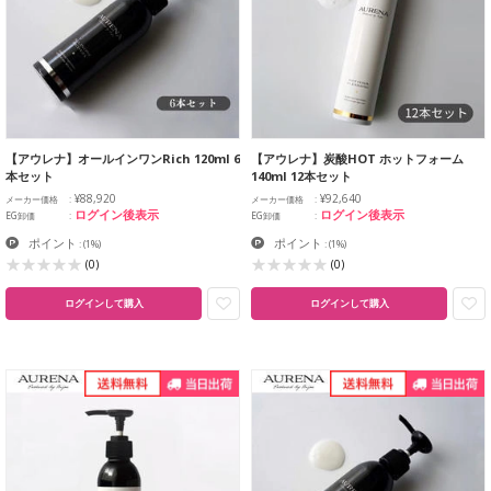
【アウレナ】オールインワンRich 120ml 6
【アウレナ】炭酸HOT ホットフォーム
本セット
140ml 12本セット
¥88,920
¥92,640
メーカー価格
メーカー価格
ログイン後表示
ログイン後表示
EG卸価
EG卸価
ポイント
ポイント
:
(1%)
:
(1%)
(0)
(0)
ログインして購入
ログインして購入