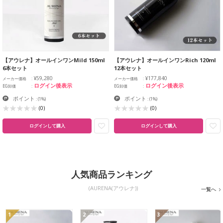
【アウレナ】オールインワンMild 150ml
【アウレナ】オールインワンRich 120ml
6本セット
12本セット
¥59,280
¥177,840
メーカー価格
メーカー価格
ログイン後表示
ログイン後表示
EG卸価
EG卸価
ポイント
ポイント
:
(1%)
:
(1%)
(0)
(0)
ログインして購入
ログインして購入
人気商品ランキング
(AURENA(アウレナ))
一覧へ
1
2
3