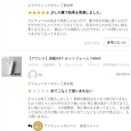
エステティックサロン
愛知県
少しの量で効果を実感しました。
スピキュールがあまり得意じゃないので、週３回を目途に使ったので
すがそれでもメイクのノリがよくなり、目元の小じわやほうれい線も
薄くなりました。 夏はいつも脂肌だったのですが、いつの間にかべた
つきがなくなってきました。
参考になった
違反を報告
【アウレナ】炭酸HOT ホットフォーム 140ml
カテゴリ：
店販商品
クレンジング
ブランド： AURENA(アウレナ)
AL
2025/05/14
アイビューティサロン
東京都
出てこなくて使いきれない
口コミが良くて購入しました！ 最初の数回はモコモコ泡で出てきまし
たが ５回くらいから中のガス？無いのか 泡と液が混ざって出てきてし
まい泡にならない。 その後数回、泡と液のまま使ってました。 まだ残
ってるのにガスが無いせいか 全く出てこなくなったので使えない。 も
う買いません。
アイラッシュガレージ
返信コメント