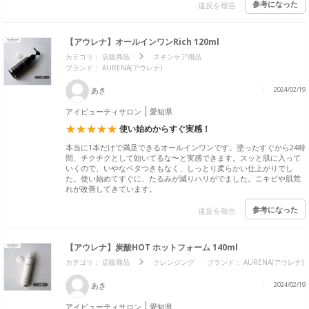
参考になった
違反を報告
【アウレナ】オールインワンRich 120ml
カテゴリ：
店販商品
スキンケア用品
ブランド： AURENA(アウレナ)
あき
2024/02/19
アイビューティサロン
愛知県
使い始めからすぐ実感！
本当に1本だけで満足できるオールインワンです。塗ったすぐから24時
間、チクチクとして効いてるな〜と実感できます。スッと肌に入って
いくので、いやなベタつきもなく、しっとり柔らかい仕上がりでし
た。使い始めてすぐに、たるみが減りハリがでました。ニキビや肌荒
れが改善してきています。
参考になった
違反を報告
【アウレナ】炭酸HOT ホットフォーム 140ml
カテゴリ：
店販商品
クレンジング
ブランド： AURENA(アウレナ)
あき
2024/02/19
アイビューティサロン
愛知県