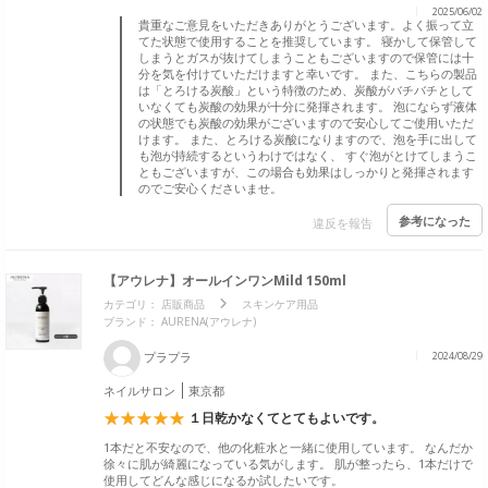
2025/06/02
貴重なご意見をいただきありがとうございます。よく振って立
てた状態で使用することを推奨しています。 寝かして保管して
しまうとガスが抜けてしまうこともございますので保管には十
分を気を付けていただけますと幸いです。 また、こちらの製品
は「とろける炭酸」という特徴のため、炭酸がバチバチとして
いなくても炭酸の効果が十分に発揮されます。 泡にならず液体
の状態でも炭酸の効果がございますので安心してご使用いただ
けます。 また、とろける炭酸になりますので、泡を手に出して
も泡が持続するというわけではなく、 すぐ泡がとけてしまうこ
ともございますが、この場合も効果はしっかりと発揮されます
のでご安心くださいませ。
参考になった
違反を報告
【アウレナ】オールインワンMild 150ml
カテゴリ：
店販商品
スキンケア用品
ブランド： AURENA(アウレナ)
プラプラ
2024/08/29
ネイルサロン
東京都
１日乾かなくてとてもよいです。
1本だと不安なので、他の化粧水と一緒に使用しています。 なんだか
徐々に肌が綺麗になっている気がします。 肌が整ったら、1本だけで
使用してどんな感じになるか試したいです。