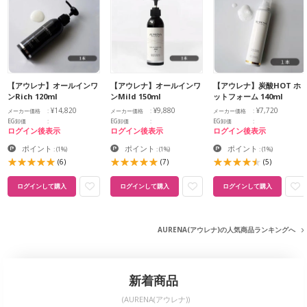
【アウレナ】オールインワ
【アウレナ】オールインワ
【アウレナ】炭酸HOT ホ
ンRich 120ml
ンMild 150ml
ットフォーム 140ml
¥14,820
¥9,880
¥7,720
メーカー価格
メーカー価格
メーカー価格
EG卸価
EG卸価
EG卸価
ログイン後表示
ログイン後表示
ログイン後表示
ポイント
ポイント
ポイント
:
(1%)
:
(1%)
:
(1%)
(6)
(7)
(5)
ログインして購入
ログインして購入
ログインして購入
AURENA(アウレナ)の人気商品ランキングへ
新着商品
(AURENA(アウレナ))