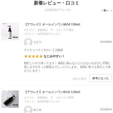
新着レビュー・口コミ
(AURENA(アウレナ))
一覧へ
【アウレナ】オールインワンMild 150ml
カテゴリ：
店販商品
スキンケア用品
ブランド： AURENA(アウレナ)
コナツ
2025/09/28
アイビューティサロン
大阪府
なじみやすい！
朝忙しいので使ってます！ 最初に振らないといけないのが少し手間に
思いますがすっと馴染んでしっとりします。 肌弱い私でも安心して使
えています！
参考になった
違反を報告
【アウレナ】オールインワンRich 120ml
カテゴリ：
店販商品
スキンケア用品
ブランド： AURENA(アウレナ)
めぐみ
2025/06/16