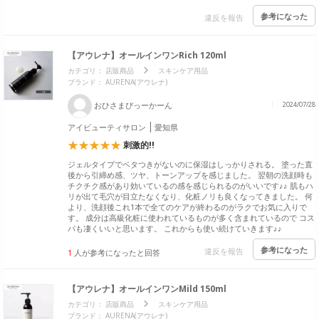
参考になった
違反を報告
【アウレナ】オールインワンRich 120ml
カテゴリ：
店販商品
スキンケア用品
ブランド： AURENA(アウレナ)
おひさまぴっーかーん
2024/07/28
アイビューティサロン
愛知県
刺激的!!
ジェルタイプでベタつきがないのに保湿はしっかりされる。 塗った直
後から引締め感、ツヤ、トーンアップを感じました。 翌朝の洗顔時も
チクチク感があり効いているの感を感じられるのがいいです♪♪ 肌もハ
リが出て毛穴が目立たなくなり、化粧ノリも良くなってきました。 何
より、洗顔後これ1本で全てのケアが終わるのがラクでお気に入りで
す。 成分は高級化粧に使われているものが多く含まれているので コス
パも凄くいいと思います。 これからも使い続けていきます♪♪
参考になった
違反を報告
1
人が参考になったと回答
【アウレナ】オールインワンMild 150ml
カテゴリ：
店販商品
スキンケア用品
ブランド： AURENA(アウレナ)