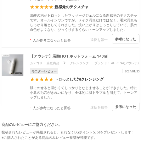
新感覚のテクスチャ
炭酸の泡がトロッとしたマッサージジェルになる新感覚のテクスチャ
です。オールインワンですが、メイク汚れだけではなく、毛穴汚れも
しっかり落としてくれました。洗い上がりはしっとりしていて、肌の
血色がよくなり、びっくりするくらいトーンアップしました。
参考になった
違反を報告
1
人が参考になったと回答
【アウレナ】炭酸HOT ホットフォーム 140ml
カテゴリ：
店販商品
クレンジング
ブランド： AURENA(アウレナ)
モニターレビュー
2024/01/30
トロっとした泡クレンジング
肌にのせると温かくてしっかりとなじませることができました。特に
小鼻の毛穴がきれいになり、全体的に肌トラブルも消えて、トーンア
ップしました。
参考になった
違反を報告
1
人が参考になったと回答
商品のレビューにご協力ください。
投稿されたレビューが掲載されると、もれなくEGポイント50ptをプレゼントします！
※ご購入されたことがある商品のみレビュー投稿が可能です。