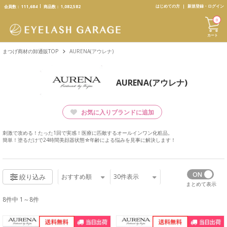
text.skipToContent
text.skipToNavigation
はじめての方
新規登録・ログイン
会員数：
111,684
商品数：
1,082,582
0
カート
まつげ商材の卸通販TOP
AURENA(アウレナ)
AURENA(アウレナ)
お気に入りブランドに追加
刺激で攻める！たった1回で実感！医療に匹敵するオールインワン化粧品。
簡単！塗るだけで24時間美顔器状態☆年齢による悩みを見事に解決します！
おすすめ順
30
件表示
絞り込み
まとめて表示
8件中 1～8件