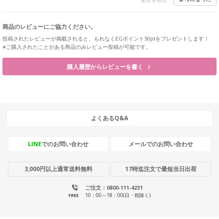
商品のレビューにご協力ください。
投稿されたレビューが掲載されると、もれなくEGポイント50ptをプレゼントします！
※ご購入されたことがある商品のみレビュー投稿が可能です。
購入履歴からレビューを書く
よくあるQ&A
LINE
でのお問い合わせ
メールでのお問い合わせ
3,000円以上通常送料無料
17時迄注文で最短当日出荷
ご注文：0800-111-4231
10：00～18：00(日・祝除く)
FREE