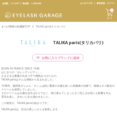
text.skipToContent
text.skipToNavigation
はじめての方
新規登録・ログイン
会員数：
111,537
商品数：
1,084,995
0
カート
まつげ商材の卸通販TOP
TALIKA paris(タリカパリ)
TALIKA paris(タリカパリ)
お気に入りブランドに追加
BORN IN FRANCE SINCE 1948.
はじまりの「セレンディピティ」。
さまざまな要素が出会う中で偶然みつけたもの。
TALIKA parisはそんな偶然から生まれました。
1948年、眼科医ダニエル・ロシュは顔に重度の火傷を負った戦傷者の治療で、植物エキス配合の
クリームを使用していました。
そのクリームは火傷を治すばかりでなく、焼け落ちてしまったまつ毛とまゆ毛にも影響を与え、
育毛を促し、きれいに生え揃わせました。
この発見が、TALIKA parisの始まりです。
TALIKA parisは、目元の美しいひとを創造します。