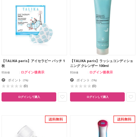
【TALIKA paris】アイセラピー パッチ 1
【TALIKA paris】ラッシュコンディショ
枚
ニング クレンザー 100ml
ログイン後表示
ログイン後表示
EG卸価
EG卸価
ポイント
ポイント
:
(1%)
:
(1%)
(0)
(0)
ログインして購入
ログインして購入