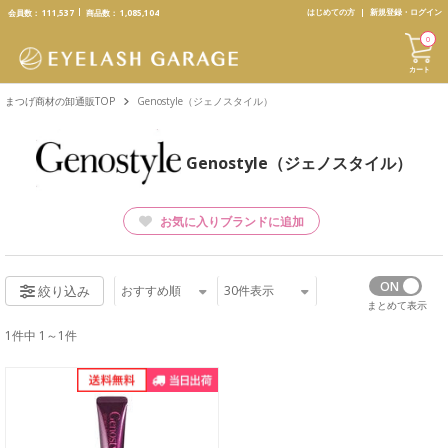
text.skipToContent
text.skipToNavigation
はじめての方
新規登録・ログイン
会員数：
111,537
商品数：
1,085,104
0
カート
まつげ商材の卸通販TOP
Genostyle（ジェノスタイル）
Genostyle（ジェノスタイル）
お気に入りブランドに追加
おすすめ順
30
件表示
絞り込み
まとめて表示
1件中 1～1件