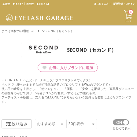
text.skipToContent
text.skipToNavigation
はじめての方
新規登録・ログイン
会員数：
111,537
商品数：
1,085,104
0
カート
まつげ商材の卸通販TOP
SECOND（セカンド）
SECOND（セカンド）
お気に入りブランドに追加
SECOND NBL（セカンド ナチュラルブロウリフト＆ワックス）
ベッドでも座ったままでも施術可能な話題のブロウリフト＆Waxのブランドです。
使い手の皆様を主役とし、「使いやすさ」、 「価格」、「安全」を配慮した、商品及びメニュー
の開発を心がけており、“有名サロンが指名買い”するほどの優れもの。
アーティストを応援し、支える “SECOND”でありたいという気持ちも名前に込めたブランドで
す。
おすすめ順
30
件表示
絞り込み
まとめて表示