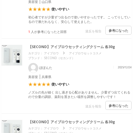
美容室
山口県
使いやすい
初心者ですが少量ずつ出るので使いやすかったです。 こってりしてい
るので液だれもなく、安心して使えました。
参考になった
違反を報告
1
人が参考になったと回答
【SECOND】アイブロウセッティングクリーム 各30g
カテゴリ：
アイブロウ
アイブロウセットコスメ
ブランド： SECOND（セカンド）
ぽぽんた
2025/12/24
美容室
兵庫県
使いやすい
ノズルの先が細く 出し過ぎる心配がありません。少量ずつ出てくれる
ので分量の調節、薬剤を置きたい場所を調整しやすいです！
参考になった
違反を報告
【SECOND】アイブロウセッティングクリーム 各30g
カテゴリ：
アイブロウ
アイブロウセットコスメ