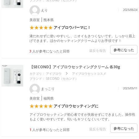
ブランド： SECOND（セカンド）
えり
2025/06/24
美容室
熊本県
アイブロウパーマに！
液だれせずに使いやすいし、ニオイもきつくないです。しっかり眉上
げできます。ほかのセッティングクリームよりお手頃です！
参考になった
違反を報告
3
人が参考になったと回答
【SECOND】アイブロウセッティングクリーム 各30g
カテゴリ：
アイブロウ
アイブロウセットコスメ
ブランド： SECOND（セカンド）
まっこり
2025/05/11
美容室
福岡県
アイブロウセッティングに
アイブロウセッティング初心者ですが失敗せずにできました。操作性
もよく使いやすいです。匂いもキツくなくいいです。
参考になった
違反を報告
1
人が参考になったと回答