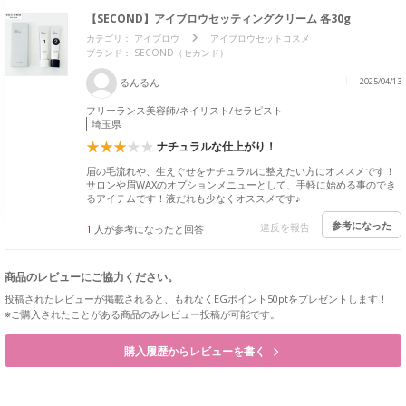
【SECOND】アイブロウセッティングクリーム 各30g
カテゴリ：
アイブロウ
アイブロウセットコスメ
ブランド： SECOND（セカンド）
るんるん
2025/04/13
フリーランス美容師/ネイリスト/セラピスト
埼玉県
ナチュラルな仕上がり！
眉の毛流れや、生えぐせをナチュラルに整えたい方にオススメです！
サロンや眉WAXのオプションメニューとして、手軽に始める事のでき
るアイテムです！液だれも少なくオススメです♪
参考になった
違反を報告
1
人が参考になったと回答
商品のレビューにご協力ください。
投稿されたレビューが掲載されると、もれなくEGポイント50ptをプレゼントします！
※ご購入されたことがある商品のみレビュー投稿が可能です。
購入履歴からレビューを書く