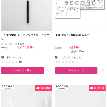
【SECOND】セッティングクリーム用ブラ
【SECOND】NBL診断カルテ
シ
¥2,200
メーカー価格
¥2,700
ログイン後表示
EG卸価
EG卸価
(税込¥2,970)
ポイント
ポイント
:
(1%)
: 27pt
(1%)
(0)
(0)
ログインして購入
カートに入れる