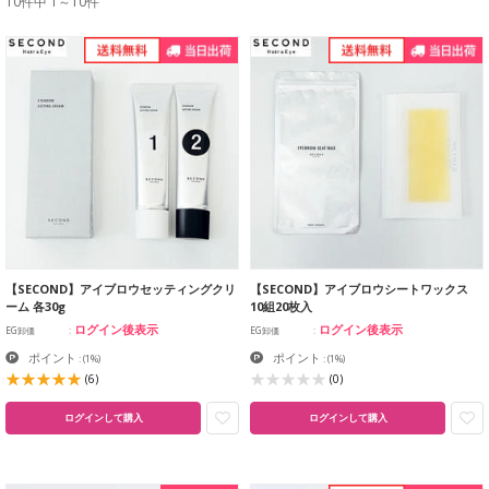
10件中 1～10件
【SECOND】アイブロウセッティングクリ
【SECOND】アイブロウシートワックス
ーム 各30g
10組20枚入
ログイン後表示
ログイン後表示
EG卸価
EG卸価
ポイント
ポイント
:
(1%)
:
(1%)
(6)
(0)
ログインして購入
ログインして購入