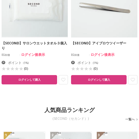
【SECOND】サロンウエットタオル３個入
【SECOND】アイブロウツイーザー
り
ログイン後表示
ログイン後表示
EG卸価
EG卸価
ポイント
ポイント
:
(1%)
:
(1%)
(0)
(0)
ログインして購入
ログインして購入
人気商品ランキング
(SECOND（セカンド）)
一覧へ
1
2
3