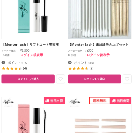
【Monter lash】リフトコート美容液
【Monter lash】未経験巻き上げセット
¥3,500
¥300
メーカー価格
メーカー価格
ログイン後表示
ログイン後表示
EG卸価
EG卸価
ポイント
ポイント
:
(1%)
:
(1%)
(4)
(2)
ログインして購入
ログインして購入