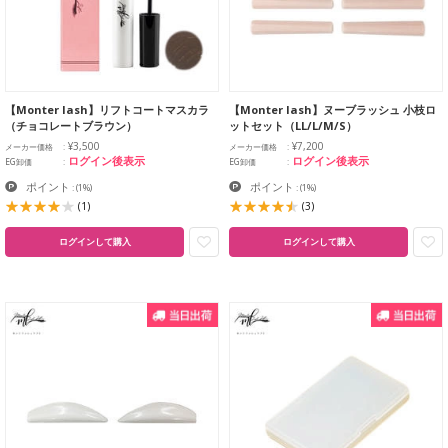
【Monter lash】リフトコートマスカラ
【Monter lash】ヌーブラッシュ 小枝ロ
（チョコレートブラウン）
ットセット（LL/L/M/S）
¥3,500
¥7,200
メーカー価格
メーカー価格
ログイン後表示
ログイン後表示
EG卸価
EG卸価
ポイント
ポイント
:
(1%)
:
(1%)
(1)
(3)
ログインして購入
ログインして購入