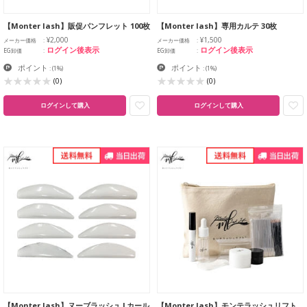
【Monter lash】販促パンフレット 100枚
【Monter lash】専用カルテ 30枚
¥2,000
¥1,500
メーカー価格
メーカー価格
ログイン後表示
ログイン後表示
EG卸価
EG卸価
ポイント
ポイント
:
(1%)
:
(1%)
(0)
(0)
ログインして購入
ログインして購入
【Monter lash】ヌーブラッシュ Lカール
【Monter lash】モンテラッシュリフト