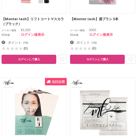
【Monter lash】リフトコートマスカラ
【Monter lash】眉ブラシ 5本
（ブラック）
¥3,500
¥300
メーカー価格
メーカー価格
ログイン後表示
ログイン後表示
EG卸価
EG卸価
ポイント
ポイント
:
(1%)
:
(1%)
(0)
(0)
ログインして購入
ログインして購入