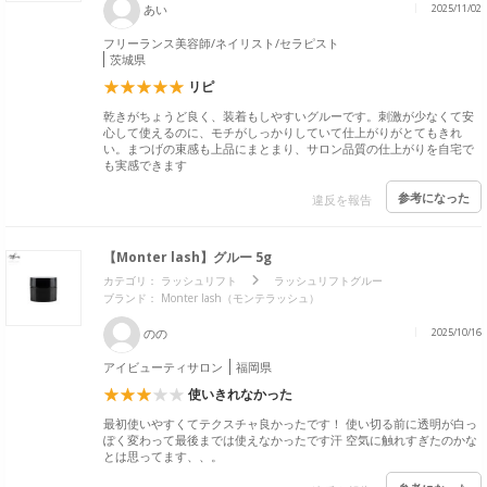
あい
2025/11/02
フリーランス美容師/ネイリスト/セラピスト
茨城県
リピ
乾きがちょうど良く、装着もしやすいグルーです。刺激が少なくて安
心して使えるのに、モチがしっかりしていて仕上がりがとてもきれ
い。まつげの束感も上品にまとまり、サロン品質の仕上がりを自宅で
も実感できます
参考になった
違反を報告
【Monter lash】グルー 5g
カテゴリ：
ラッシュリフト
ラッシュリフトグルー
ブランド： Monter lash（モンテラッシュ）
のの
2025/10/16
アイビューティサロン
福岡県
使いきれなかった
最初使いやすくてテクスチャ良かったです！ 使い切る前に透明が白っ
ぽく変わって最後までは使えなかったです汗 空気に触れすぎたのかな
とは思ってます、、。