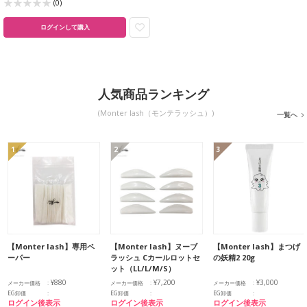
(0)
ログインして購入
人気商品ランキング
(Monter lash（モンテラッシュ）)
一覧へ
1
2
3
【Monter lash】専用ペ
【Monter lash】ヌーブ
【Monter lash】まつげ
ーパー
ラッシュ Cカールロットセ
の妖精2 20g
ット（LL/L/M/S）
¥880
¥7,200
¥3,000
メーカー価格
メーカー価格
メーカー価格
EG卸価
EG卸価
EG卸価
ログイン後表示
ログイン後表示
ログイン後表示