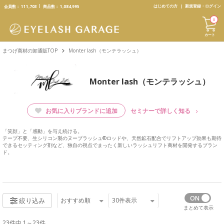
text.skipToContent
text.skipToNavigation
はじめての方
新規登録・ログイン
会員数：
111,703
商品数：
1,084,995
0
カート
まつげ商材の卸通販TOP
Monter lash（モンテラッシュ）
Monter lash（モンテラッシュ）
お気に入りブランドに追加
セミナーで詳しく知る
「笑顔」と「感動」を与え続ける。
テープ不要、生シリコン製のヌーブラッシュ®ロッドや、天然鉱石配合でリフトアップ効果も期待
できるセッティング剤など、独自の視点でまったく新しいラッシュリフト商材を開発するブラン
ド。
おすすめ順
30
件表示
絞り込み
まとめて表示
23件中 1～23件