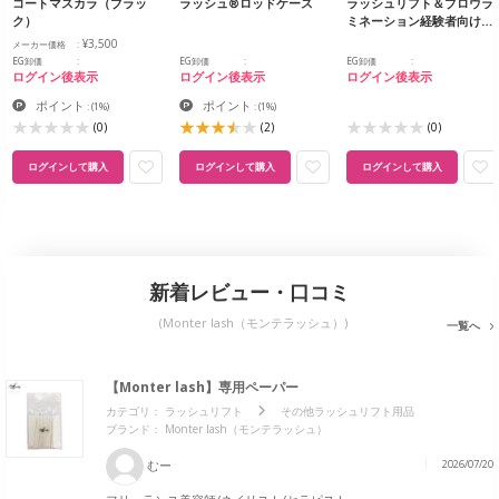
コートマスカラ（ブラッ
ラッシュ®ロッドケース
ラッシュリフト＆ブロウラ
ク）
ミネーション経験者向け…
¥3,500
メーカー価格
EG卸価
EG卸価
EG卸価
ログイン後表示
ログイン後表示
ログイン後表示
ポイント
ポイント
:
(1%)
:
(1%)
(0)
(2)
(0)
ログインして購入
ログインして購入
ログインして購入
新着レビュー・口コミ
(Monter lash（モンテラッシュ）)
一覧へ
【Monter lash】専用ペーパー
カテゴリ：
ラッシュリフト
その他ラッシュリフト用品
ブランド： Monter lash（モンテラッシュ）
むー
2026/07/20