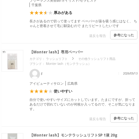
フリーランス美容師/ネイリスト/セラピスト
千葉県
厚みがある
長さがあるので切って使ってます ペーパーが薬を吸う感じはなく、 ち
ゃんと密着させて毛に馴染むので またリピートしたいです
参考になった
違反を報告
【Monter lash】専用ペーパー
カテゴリ：
ラッシュリフト
その他ラッシュリフト用品
ブランド： Monter lash（モンテラッシュ）
F
2026/05/13
アイビューティサロン
広島県
使いやすい
自分で使いやすいサイズにカットしています。たまにですが、折って
あるだけで切れていないのが何枚か入ってるので、そこが気になりま
す。
参考になった
違反を報告
【Monter lash】モンテラッシュリフトSP 1液 20g