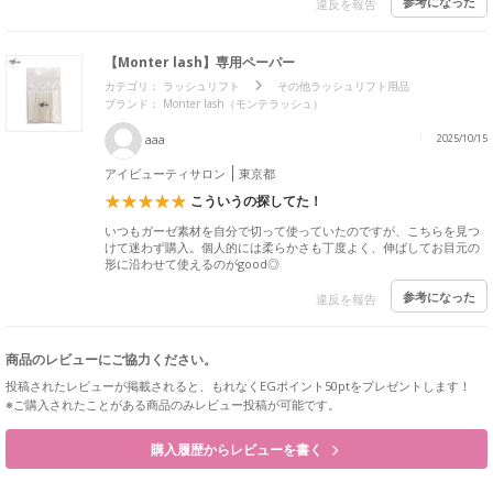
参考になった
違反を報告
【Monter lash】専用ペーパー
カテゴリ：
ラッシュリフト
その他ラッシュリフト用品
ブランド： Monter lash（モンテラッシュ）
aaa
2025/10/15
アイビューティサロン
東京都
こういうの探してた！
いつもガーゼ素材を自分で切って使っていたのですが、こちらを見つ
けて迷わず購入。個人的には柔らかさも丁度よく、伸ばしてお目元の
形に沿わせて使えるのがgood◎
参考になった
違反を報告
商品のレビューにご協力ください。
投稿されたレビューが掲載されると、もれなくEGポイント50ptをプレゼントします！
※ご購入されたことがある商品のみレビュー投稿が可能です。
購入履歴からレビューを書く