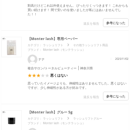
割高だけどこれ以外使えません。 ぴったりくっつきます！ これからも
買い続けます！ 間で安いのを使いましたが私にはあいませんでし
た！！
参考になった
違反を報告
【Monter lash】専用ペーパー
カテゴリ：
ラッシュリフト
その他ラッシュリフト用品
ブランド： Monter lash（モンテラッシュ）
ナナ
2025/11/02
複合サロン/トータルビューティー
神奈川県
悪くはない
思っていたイメージよりも、伸縮性はありませんでした。悪くはない
ですが、少し伸縮性がある方が好みです。
参考になった
違反を報告
【Monter lash】グルー 5g
カテゴリ：
ラッシュリフト
ラッシュリフトグルー
ブランド： Monter lash（モンテラッシュ）