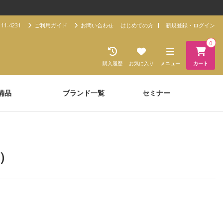
11-4231
ご利用ガイド
お問い合わせ
はじめての方
新規登録・ログイン
0
購入履歴
お気に入り
メニュー
カート
備品
ブランド一覧
セミナー
ム）