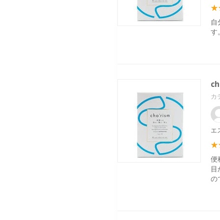
自
す
c
カ
エ
便
目
の