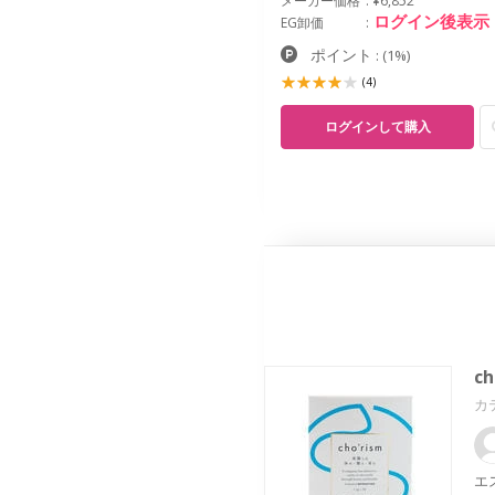
メーカー価格
¥6,852
ログイン後表示
EG卸価
ポイント
:
(1%)
(4)
ログインして購入
c
カ
エ