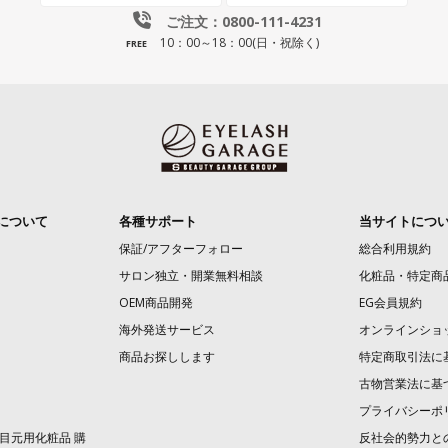
ご注文：0800-111-4231
10：00～18：00(日・祝除く)
FREE
について
各種サポート
当サイトにつ
保証/アフターフォロー
総合利用規約
サロン独立・開業無料相談
化粧品・特定商
OEM商品開発
EG会員規約
海外発送サービス
オンラインショ
商品お探しします
特定商取引法に
古物営業法に基
プライバシーポ
目元用化粧品 購
反社会的勢力と