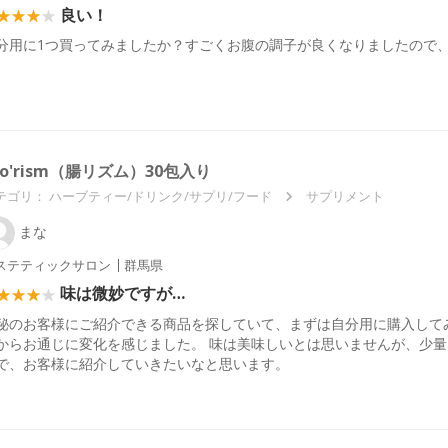
良い！
分用に1つ買ってみましたか？すごくお腹の調子が良くなりましたので
。
ho'rism（腸リズム）30包入り
テゴリ：
ハーブティー/ドリンク/サプリ/フード
サプリメント
まな
ステティックサロン
群馬県
味は微妙ですが…
秘のお客様にご紹介できる商品を探していて、まずは自分用に購入して
からお通じに変化を感じました。 味は美味しいとは思いませんが、少量
で、お客様に紹介していきたいなと思います。