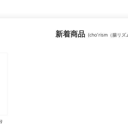
新着商品
(cho'rism（腸リズ
り