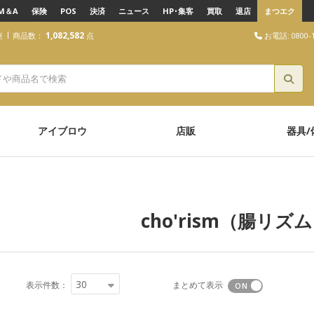
M＆A
保険
POS
決済
ニュース
HP･集客
買取
退店
まつエク
1,082,582
お電話: 0800-1
座
商品数：
点
アイブロウ
店販
器具/
cho'rism（腸リズ
30
表示件数：
まとめて表示