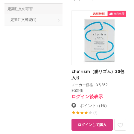
定期注文の可否
定期注文可能
(1)
cho'rism（腸リズム）30包
入り
メーカー価格
¥6,852
EG卸価
ログイン後表示
ポイント
:
(1%)
(4)
ログインして購入