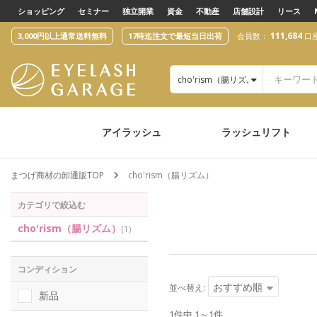
text.skipToContent
text.skipToNavigation
ショッピング
セミナー
独立開業
資金
不動産
店舗設計
リース
111,684
3,000円以上通常送料無料
17時迄注文で最短当日出荷
会員数：
口
cho'rism（腸リズム）
アイラッシュ
ラッシュリフト
まつげ商材の卸通販TOP
cho'rism（腸リズム）
カテゴリで絞込む
cho'rism（腸リズム）
(1)
コンディション
おすすめ順
並べ替え:
新品
1件中 1～1件