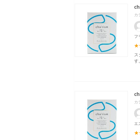
c
カ
フ
ス
す
c
カ
エ