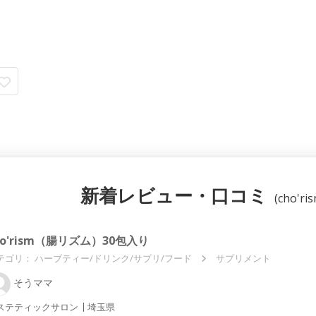
新着レビュー・口コミ
(cho'
ho'rism（腸リズム）30包入り
テゴリ：
ハーブティー/ドリンク/サプリ/フード
サプリメント
そうママ
ステティックサロン
埼玉県