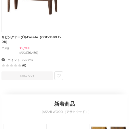
リビングテーブルCosalo（COC-3580LT-
DB）
¥9,500
EG卸価
(税込¥10,450)
ポイント
: 95pt
(1%)
(0)
SOLD OUT
新着商品
(ASAHI WOOD（アサヒウッド）)