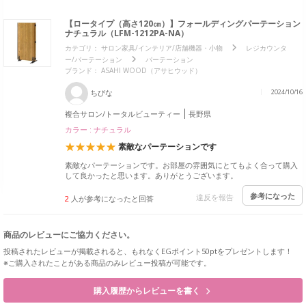
【ロータイプ（高さ120㎝）】フォールディングパーテーション
ナチュラル（LFM-1212PA-NA）
カテゴリ：
サロン家具/インテリア/店舗機器・小物
レジカウンタ
ー/パーテーション
パーテーション
ブランド： ASAHI WOOD（アサヒウッド）
ちびな
2024/10/16
複合サロン/トータルビューティー
長野県
カラー : ナチュラル
素敵なパーテーションです
素敵なパーテーションです。お部屋の雰囲気にとてもよく合って購入
して良かったと思います。ありがとうございます。
参考になった
違反を報告
2
人が参考になったと回答
商品のレビューにご協力ください。
投稿されたレビューが掲載されると、もれなくEGポイント50ptをプレゼントします！
※ご購入されたことがある商品のみレビュー投稿が可能です。
購入履歴からレビューを書く