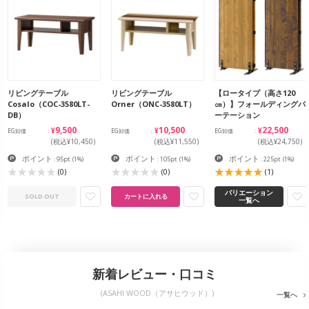
リビングテーブル
リビングテーブル
【ロータイプ（高さ120
Cosalo（COC-3580LT-
Orner（ONC-3580LT）
㎝）】フォールディングパ
DB）
ーテーション
¥9,500
¥10,500
¥22,500
EG卸価
EG卸価
EG卸価
(税込¥10,450)
(税込¥11,550)
(税込¥24,750)
ポイント
ポイント
ポイント
: 95pt
(1%)
: 105pt
(1%)
: 225pt
(1%)
(0)
(0)
(1)
バリエーション
SOLD OUT
カートに入れる
一覧へ
新着レビュー・口コミ
(ASAHI WOOD（アサヒウッド）)
一覧へ