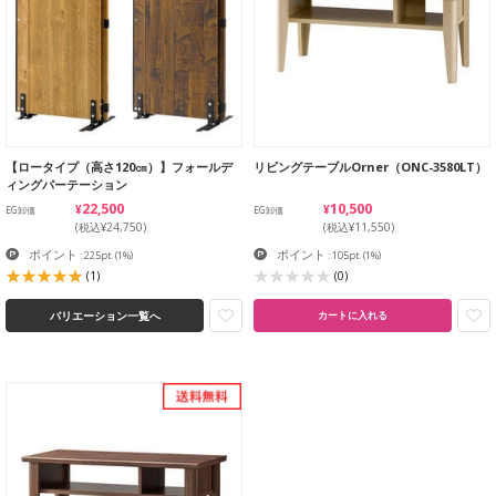
【ロータイプ（高さ120㎝）】フォールデ
リビングテーブルOrner（ONC-3580LT）
ィングパーテーション
¥22,500
¥10,500
EG卸価
EG卸価
(税込¥24,750)
(税込¥11,550)
ポイント
ポイント
: 225pt
(1%)
: 105pt
(1%)
(1)
(0)
バリエーション一覧へ
カートに入れる