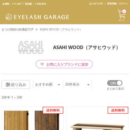
text.skipToContent
text.skipToNavigation
はじめての方
新規登録・ログイン
会員数：
111,667
商品数：
1,089,892
0
カート
まつげ商材の卸通販TOP
ASAHI WOOD（アサヒウッド）
ASAHI WOOD（アサヒウッド）
お気に入りブランドに追加
おすすめ順
30
件表示
絞り込み
まとめて表示
3件中 1～3件