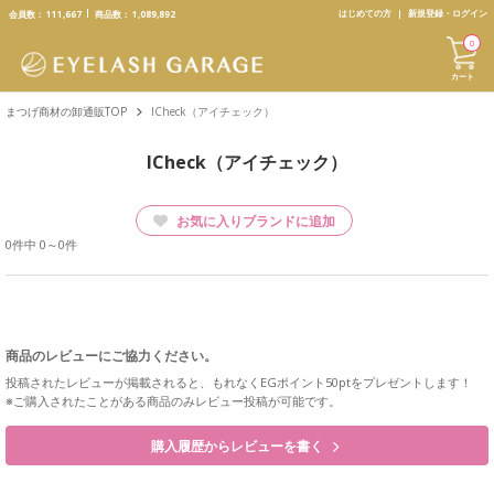
text.skipToContent
text.skipToNavigation
はじめての方
新規登録・ログイン
会員数：
111,667
商品数：
1,089,892
0
カート
まつげ商材の卸通販TOP
ICheck（アイチェック）
ICheck（アイチェック）
お気に入りブランドに追加
0件中 0～0件
商品のレビューにご協力ください。
投稿されたレビューが掲載されると、もれなくEGポイント50ptをプレゼントします！
※ご購入されたことがある商品のみレビュー投稿が可能です。
購入履歴からレビューを書く