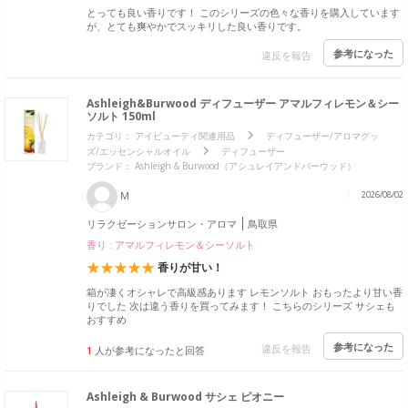
とっても良い香りです！ このシリーズの色々な香りを購入しています
が、とても爽やかでスッキリした良い香りです。
参考になった
違反を報告
Ashleigh&Burwood ディフューザー アマルフィレモン＆シー
ソルト 150ml
カテゴリ：
アイビューティ関連用品
ディフューザー/アロマグッ
ズ/エッセンシャルオイル
ディフューザー
ブランド： Ashleigh & Burwood（アシュレイアンドバーウッド）
M
2026/08/02
リラクゼーションサロン・アロマ
鳥取県
香り : アマルフィレモン＆シーソルト
香りが甘い！
箱が凄くオシャレで高級感あります レモンソルト おもったより甘い香
りでした 次は違う香りを買ってみます！ こちらのシリーズ サシェも
おすすめ
参考になった
違反を報告
1
人が参考になったと回答
Ashleigh & Burwood サシェ ピオニー