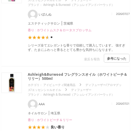
ズ/エッセンシャルオイル
ディフューザー
ブランド： Ashleigh & Burwood（アシュレイアンドバーウッド）
いぼんぬ
2026/07/27
エステティックサロン
茨城県
香り : ホワイトムスク＆ロータスブロッサム
◉
シリーズ全てエレガントな香りで信頼して購入しています。 強すぎ
ず、たまにふわっと香るととても豊かな気持ちになります。
参考になった
違反を報告
Ashleigh&Burwood フレグランスオイル（ホワイトピーチ＆
リリー）500ml
カテゴリ：
アイビューティ関連用品
ディフューザー/アロマグッ
ズ/エッセンシャルオイル
ディフューザー
ブランド： Ashleigh & Burwood（アシュレイアンドバーウッド）
AAA
2026/07/21
ネイルサロン
埼玉県
香り : ホワイトピーチ＆リリー
良い香り