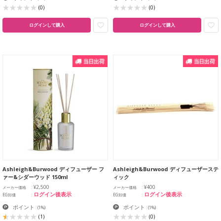
(0)
(0)
ログインして購入
ログインして購入
Ashleigh&Burwood ディフューザー フ
Ashleigh&Burwood ディフューザーステ
ァー&シダーウッド 150ml
ィック
¥2,500
¥400
メーカー価格
メーカー価格
ログイン後表示
ログイン後表示
EG卸価
EG卸価
ポイント
ポイント
:
(1%)
:
(1%)
(1)
(0)