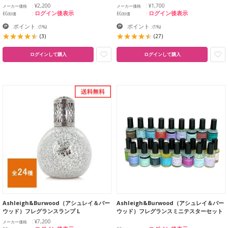
¥2,200
¥1,700
メーカー価格
メーカー価格
ログイン後表示
ログイン後表示
EG卸価
EG卸価
ポイント
ポイント
:
(1%)
:
(1%)
(3)
(27)
ログインして購入
ログインして購入
Ashleigh&Burwood（アシュレイ＆バー
Ashleigh&Burwood（アシュレイ＆バー
ウッド）フレグランスランプ L
ウッド）フレグランスミニテスターセット
¥7,200
メーカー価格