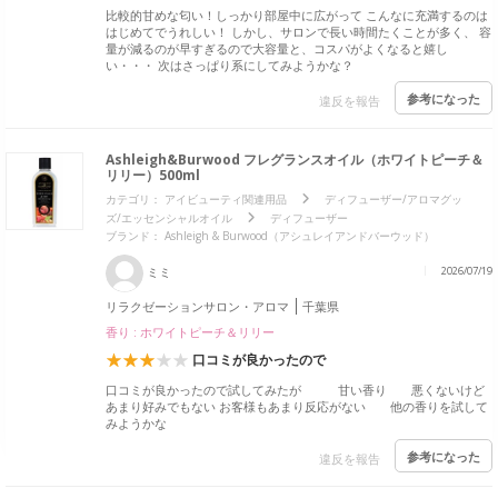
比較的甘めな匂い！しっかり部屋中に広がって こんなに充満するのは
はじめてでうれしい！ しかし、サロンで長い時間たくことが多く、 容
量が減るのが早すぎるので大容量と、コスパがよくなると嬉し
い・・・ 次はさっぱり系にしてみようかな？
参考になった
違反を報告
Ashleigh&Burwood フレグランスオイル（ホワイトピーチ＆
リリー）500ml
カテゴリ：
アイビューティ関連用品
ディフューザー/アロマグッ
ズ/エッセンシャルオイル
ディフューザー
ブランド： Ashleigh & Burwood（アシュレイアンドバーウッド）
ミミ
2026/07/19
リラクゼーションサロン・アロマ
千葉県
香り : ホワイトピーチ＆リリー
口コミが良かったので
口コミが良かったので試してみたが 甘い香り 悪くないけど
あまり好みでもない お客様もあまり反応がない 他の香りを試して
みようかな
参考になった
違反を報告