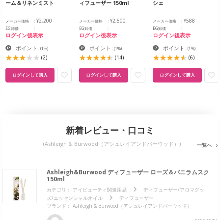
ーム＆リネンミスト
ィフューザー 150ml
シェ
¥2,200
¥2,500
¥588
メーカー価格
メーカー価格
メーカー価格
EG卸価
EG卸価
EG卸価
ログイン後表示
ログイン後表示
ログイン後表示
ポイント
ポイント
ポイント
:
(1%)
:
(1%)
:
(1%)
(2)
(14)
(6)
ログインして購入
ログインして購入
ログインして購入
新着レビュー・口コミ
(Ashleigh & Burwood（アシュレイアンドバーウッド）)
一覧へ
Ashleigh&Burwood ディフューザー ローズ＆バニラムスク
150ml
カテゴリ：
アイビューティ関連用品
ディフューザー/アロマグッ
ズ/エッセンシャルオイル
ディフューザー
ブランド： Ashleigh & Burwood（アシュレイアンドバーウッド）