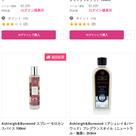
¥2,200
¥2,500
メーカー価格
メーカー価格
ログイン後表示
ログイン後表示
EG卸価
EG卸価
ポイント
ポイント
:
(1%)
:
(1%)
(2)
(3)
ログインして購入
ログインして購入
Ashleigh&Burwood スプレー モロカン
Ashleigh&Burwood（アシュレイ＆バー
スパイス 100ml
ウッド）フレグランスオイル（ニュートラ
ル・無香）250ml