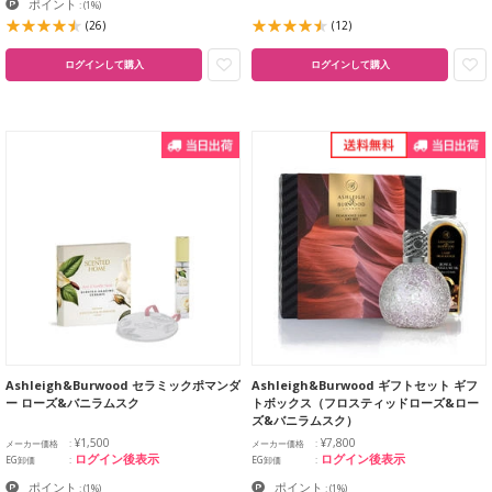
ポイント
:
(1%)
(26)
(12)
ログインして購入
ログインして購入
Ashleigh&Burwood セラミックポマンダ
Ashleigh&Burwood ギフトセット ギフ
ー ローズ&バニラムスク
トボックス（フロスティッドローズ&ロー
ズ&バニラムスク）
¥1,500
¥7,800
メーカー価格
メーカー価格
ログイン後表示
ログイン後表示
EG卸価
EG卸価
ポイント
ポイント
:
(1%)
:
(1%)