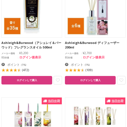
Ashleigh&Burwood（アシュレイ＆バー
Ashleigh&Burwood ディフューザー
ウッド）フレグランスオイル 500ml
200ml
¥3,200
¥2,700
メーカー価格
メーカー価格
ログイン後表示
ログイン後表示
EG卸価
EG卸価
ポイント
ポイント
:
(1%)
:
(1%)
(472)
(109)
ログインして購入
ログインして購入