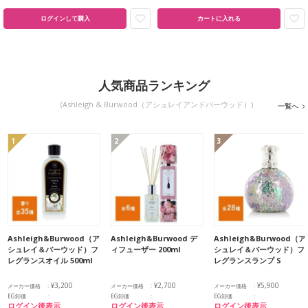
ログインして購入
カートに入れる
人気商品ランキング
(Ashleigh & Burwood（アシュレイアンドバーウッド）)
一覧へ
1
2
3
Ashleigh&Burwood（ア
Ashleigh&Burwood デ
Ashleigh&Burwood（ア
シュレイ＆バーウッド）フ
ィフューザー 200ml
シュレイ＆バーウッド）フ
レグランスオイル 500ml
レグランスランプ S
¥3,200
¥2,700
¥5,900
メーカー価格
メーカー価格
メーカー価格
EG卸価
EG卸価
EG卸価
ログイン後表示
ログイン後表示
ログイン後表示