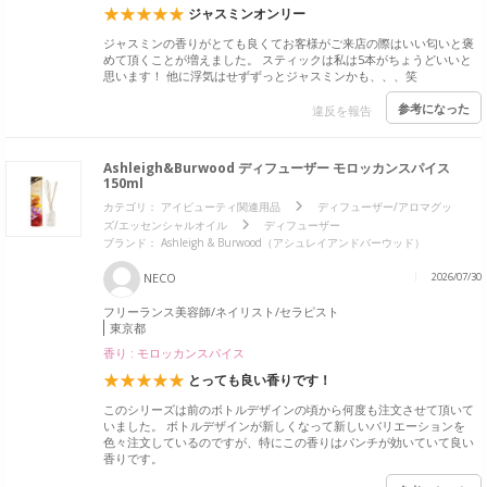
ジャスミンオンリー
ジャスミンの香りがとても良くてお客様がご来店の際はいい匂いと褒
めて頂くことが増えました。 スティックは私は5本がちょうどいいと
思います！ 他に浮気はせずずっとジャスミンかも、、、笑
参考になった
違反を報告
Ashleigh&Burwood ディフューザー モロッカンスパイス
150ml
カテゴリ：
アイビューティ関連用品
ディフューザー/アロマグッ
ズ/エッセンシャルオイル
ディフューザー
ブランド： Ashleigh & Burwood（アシュレイアンドバーウッド）
NECO
2026/07/30
フリーランス美容師/ネイリスト/セラピスト
東京都
香り : モロッカンスパイス
とっても良い香りです！
このシリーズは前のボトルデザインの頃から何度も注文させて頂いて
いました。 ボトルデザインが新しくなって新しいバリエーションを
色々注文しているのですが、特にこの香りはパンチが効いていて良い
香りです。