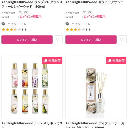
Ashleigh&Burwood ランプフレグランス
Ashleigh&Burwood セラミックサシェ
ファー&シダーウッド 500ml
¥3,300
¥1,500
メーカー価格
メーカー価格
ログイン後表示
ログイン後表示
EG卸価
EG卸価
ポイント
ポイント
:
(1%)
:
(1%)
(1)
(1)
ログインして購入
ログインして購入
Ashleigh&Burwood ルーム＆リネンミス
Ashleigh&Burwood ディフューザー カ
ト
シミヤブランケット 150ml