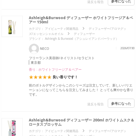
参考になった
違反を報告
Ashleigh&Burwood ディフューザー ホワイトフリージア＆ペ
アー 150ml
カテゴリ：
アイビューティ関連用品
ディフューザー/アロマグッ
ズ/エッセンシャルオイル
ディフューザー
ブランド： Ashleigh & Burwood（アシュレイアンドバーウッド）
NECO
2026/07/30
フリーランス美容師/ネイリスト/セラピスト
東京都
香り : ホワイトフリージア＆ペアー
良い香りです！
前のボトルデザインからこのシリーズは注文していて、新しいバリエ
ーションになってこちらを注文してみました！ とっても爽やかな香り
です。
参考になった
違反を報告
Ashleigh&Burwood ディフューザー 200ml ホワイトムスク＆
ロータスブロッサム
カテゴリ：
アイビューティ関連用品
ディフューザー/アロマグッ