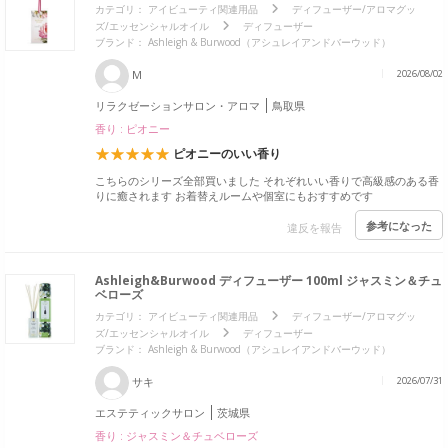
カテゴリ：
アイビューティ関連用品
ディフューザー/アロマグッ
ズ/エッセンシャルオイル
ディフューザー
ブランド： Ashleigh & Burwood（アシュレイアンドバーウッド）
M
2026/08/02
リラクゼーションサロン・アロマ
鳥取県
香り : ピオニー
ピオニーのいい香り
こちらのシリーズ全部買いました それぞれいい香りで高級感のある香
りに癒されます お着替えルームや個室にもおすすめです
参考になった
違反を報告
Ashleigh&Burwood ディフューザー 100ml ジャスミン＆チュ
ベローズ
カテゴリ：
アイビューティ関連用品
ディフューザー/アロマグッ
ズ/エッセンシャルオイル
ディフューザー
ブランド： Ashleigh & Burwood（アシュレイアンドバーウッド）
サキ
2026/07/31
エステティックサロン
茨城県
香り : ジャスミン＆チュベローズ