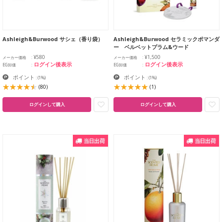
Ashleigh&Burwood サシェ（香り袋）
Ashleigh&Burwood セラミックポマンダ
ー ベルベットプラム&ウード
¥580
¥1,500
メーカー価格
メーカー価格
ログイン後表示
ログイン後表示
EG卸価
EG卸価
ポイント
ポイント
:
(1%)
:
(1%)
(80)
(1)
ログインして購入
ログインして購入