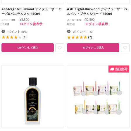
Ashleigh&Burwood ディフューザー ロ
Ashleigh&Burwood ディフューザー ベ
ーズ&バニラムスク 150ml
ルベットプラム&ウード 150ml
¥2,500
¥2,500
メーカー価格
メーカー価格
ログイン後表示
ログイン後表示
EG卸価
EG卸価
ポイント
ポイント
:
(1%)
:
(1%)
(1)
(2)
ログインして購入
ログインして購入