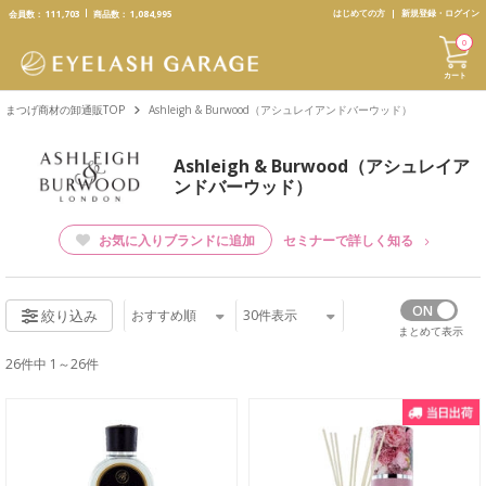
text.skipToContent
text.skipToNavigation
はじめての方
新規登録・ログイン
会員数：
111,703
商品数：
1,084,995
0
カート
まつげ商材の卸通販TOP
Ashleigh & Burwood（アシュレイアンドバーウッド）
Ashleigh & Burwood（アシュレイア
ンドバーウッド）
お気に入りブランドに追加
セミナーで詳しく知る
おすすめ順
30
件表示
絞り込み
まとめて表示
26件中 1～26件