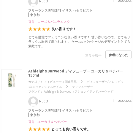
NECO
2026/08/04
フリーランス美容師/ネイリスト/セラピスト
東京都
香り : ローズ＆バニラムスク
良い香りです！
とても優雅でフェミニンな良い香りです！ 甘い香りなので、とてもリ
ラックス出来て癒されます。 ケースのパッケージのデザインもとても
素敵です。
参考になった
違反を報告
Ashleigh&Burwood ディフューザー ユーカリ＆ベチバー
150ml
カテゴリ：
アイビューティ関連用品
ディフューザー/アロマグッ
ズ/エッセンシャルオイル
ディフューザー
ブランド： Ashleigh & Burwood（アシュレイアンドバーウッド）
NECO
2026/08/04
フリーランス美容師/ネイリスト/セラピスト
東京都
香り : ユーカリ＆ベチバー
とっても良い香りです。