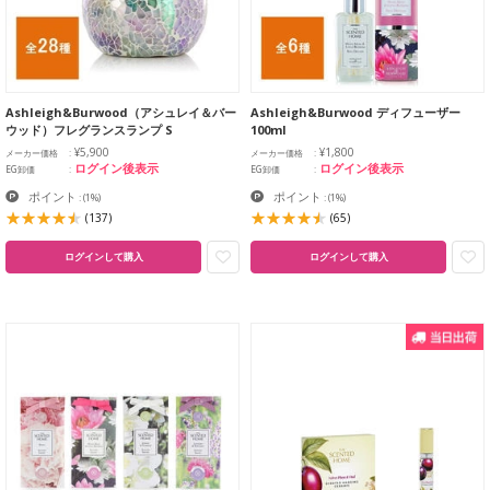
Ashleigh&Burwood（アシュレイ＆バー
Ashleigh&Burwood ディフューザー
ウッド）フレグランスランプ S
100ml
¥5,900
¥1,800
メーカー価格
メーカー価格
ログイン後表示
ログイン後表示
EG卸価
EG卸価
ポイント
ポイント
:
(1%)
:
(1%)
(137)
(65)
ログインして購入
ログインして購入