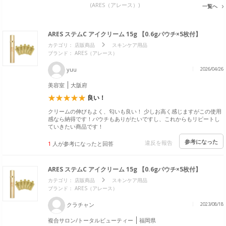
(ARES（アレース）)
一覧へ
ARES ステムC アイクリーム 15g 【0.6gパウチ×5枚付】
カテゴリ：
店販商品
スキンケア用品
ブランド： ARES（アレース）
yuu
2026/04/26
美容室
大阪府
良い！
クリームの伸びもよく、匂いも良い！ 少しお高く感じますがこの使用
感なら納得です！パウチもありがたいですし、これからもリピートし
ていきたい商品です！
参考になった
違反を報告
1
人が参考になったと回答
ARES ステムC アイクリーム 15g 【0.6gパウチ×5枚付】
カテゴリ：
店販商品
スキンケア用品
ブランド： ARES（アレース）
クラチャン
2023/08/18
複合サロン/トータルビューティー
福岡県