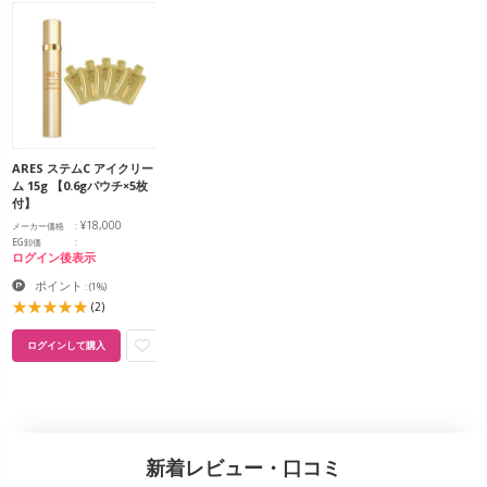
ARES ステムC アイクリー
ム 15g 【0.6gパウチ×5枚
付】
¥18,000
メーカー価格
EG卸価
ログイン後表示
ポイント
:
(1%)
(2)
ログインして購入
新着レビュー・口コミ