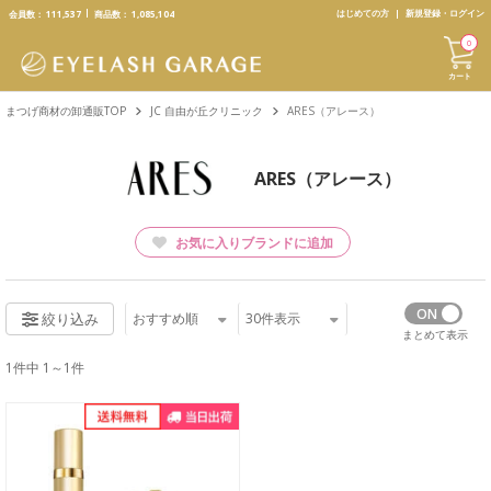
text.skipToContent
text.skipToNavigation
はじめての方
新規登録・ログイン
会員数：
111,537
商品数：
1,085,104
0
カート
まつげ商材の卸通販TOP
JC 自由が丘クリニック
ARES（アレース）
ARES（アレース）
お気に入りブランドに追加
おすすめ順
30
件表示
絞り込み
まとめて表示
1件中 1～1件