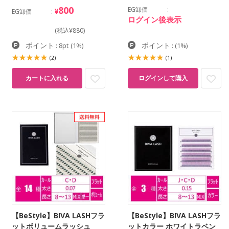
800
EG卸価
¥
EG卸価
ログイン後表示
(税込¥880)
ポイント
ポイント
: 8pt
(1%)
:
(1%)
(2)
(1)
カートに入れる
ログインして購入
【BeStyle】BIVA LASHフラ
【BeStyle】BIVA LASHフラ
ットボリュームラッシュ
ットカラー ホワイトラベン