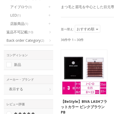
まつ毛と眉毛を中心とした目元専
アイブロウ
(3)
LED
(1)
店販商品
(1)
おすすめ順
並べ替え:
返品不可記載
(10)
36件中 1～30件
Back order Category
(2)
コンディション
新品
メーカー・ブランド
表示する
【BeStyle】BIVA LASHフラ
レビュー評価
ットカラー ピンクブラウン
PB