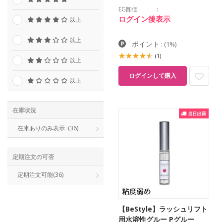
EG卸価
ログイン後表示
以上
以上
ポイント
:
(1%)
(1)
以上
ログインして購入
以上
在庫状況
在庫ありのみ表示
(36)
定期注文の可否
定期注文可能
(36)
【BeStyle】ラッシュリフト
用水溶性グルー Pグルー