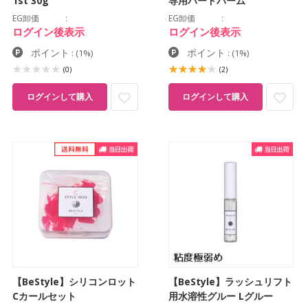
1st 30g
専用ハードバーム
EG卸価
EG卸価
ログイン後表示
ログイン後表示
ポイント
ポイント
:
(1%)
:
(1%)
(0)
(2)
ログインして購入
ログインして購入
【BeStyle】シリコンロット
【BeStyle】ラッシュリフト
Cカールセット
用水溶性グルー Lグルー