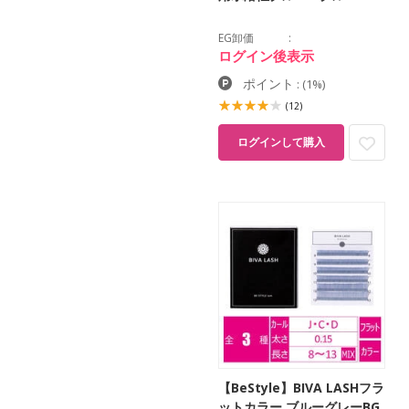
EG卸価
ログイン後表示
ポイント
:
(1%)
(12)
ログインして購入
【BeStyle】BIVA LASHフラ
ットカラー ブルーグレーBG