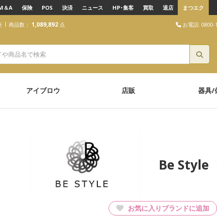
M＆A
保険
POS
決済
ニュース
HP･集客
買取
退店
まつエク
1,089,892
お電話: 0800-1
座
商品数：
点
アイブロウ
店販
器具/
Be Sty
お気に入りブランドに追加