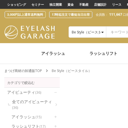
text.skipToContent
text.skipToNavigation
ショッピング
セミナー
独立開業
資金
不動産
店舗設計
リース
111,667
3,000円以上通常送料無料
17時迄注文で最短当日出荷
会員数：
口
Be Style（ビースタイル）
アイラッシュ
ラッシュリフト
まつげ商材の卸通販TOP
Be Style（ビースタイル）
カテゴリで絞込む
アイビューティ
(36)
全てのアイビューティ
(36)
アイラッシュ
(15)
ラッシュリフト
(17)