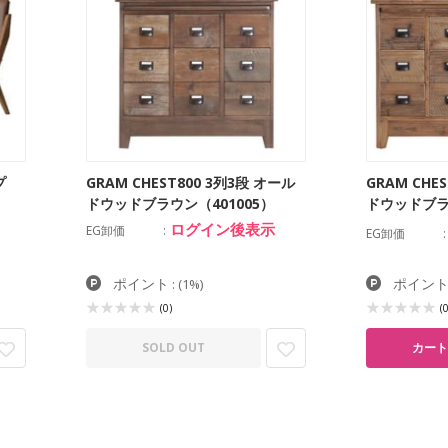
プ
GRAM CHEST800 3列3段 オール
GRAM CHE
ドウッドブラウン（401005）
ドウッドブラ
ログイン後表示
EG卸価
EG卸価
ポイント
ポイン
:
(1%)
(0)
(0
SOLD OUT
カート