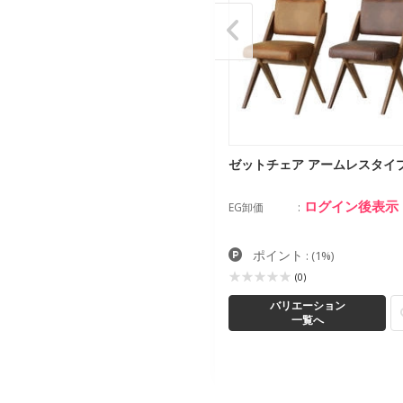
G CHAIR Aタイプ
ゼットチェア アームレスタイ
ログイン後表示
ログイン後表示
卸価
EG卸価
ポイント
ポイント
:
(1%)
:
(1%)
(0)
(0)
バリエーション
バリエーション
一覧へ
一覧へ