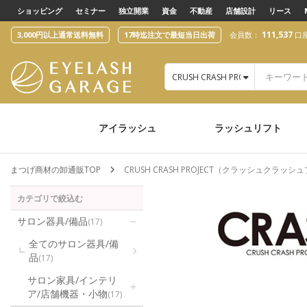
text.skipToContent
text.skipToNavigation
ショッピング
セミナー
独立開業
資金
不動産
店舗設計
リース
111,537
3,000円以上通常送料無料
17時迄注文で最短当日出荷
会員数：
口
CRUSH CRASH PROJECT（ク
アイラッシュ
ラッシュリフト
まつげ商材の卸通販TOP
CRUSH CRASH PROJECT（クラッシュクラッ
カテゴリで絞込む
サロン器具/備品
(17)
全てのサロン器具/備
品
(17)
サロン家具/インテリ
ア/店舗機器・小物
(17)