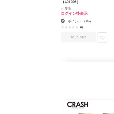
（401005）
EG卸価
ログイン後表示
ポイント
:
(1%)
(0)
SOLD OUT