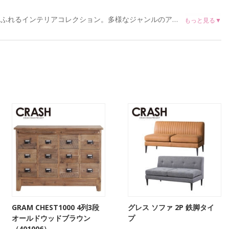
クラッシュクラッシュプロジェクトは、株式会社関家具のデザインチームが作る、遊び心と実験精神にあふれるインテリアコレクション。多様なジャンルのアイテムを組み合わせることで生まれるギャップやユーモアのある空間を創造し、拘り選んだ素材、木材、古材、鉄、真鍮、革などを使ってモノ造りを考え、製品企画を行っています。
GRAM CHEST1000 4列3段
グレス ソファ 2P 鉄脚タイ
オールドウッドブラウン
プ
（401006）