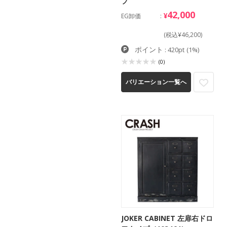
プ
42,000
¥
EG卸価
(税込¥46,200)
ポイント
: 420pt
(1%)
(0)
バリエーション一覧へ
JOKER CABINET 左扉右ドロ