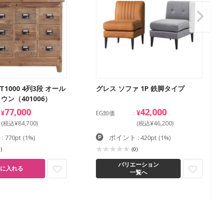
ST1000 4列3段 オール
グレス ソファ 1P 鉄脚タイプ
ウン（401006）
77,000
42,000
¥
¥
EG卸価
(税込¥84,700)
(税込¥46,200)
ト
ポイント
: 770pt
(1%)
: 420pt
(1%)
)
(0)
バリエーション
に入れる
一覧へ