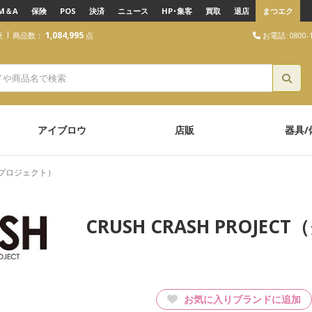
M＆A
保険
POS
決済
ニュース
HP･集客
買取
退店
まつエク
1,084,995
お電話: 0800-1
座
商品数：
点
ラッシュクラッシュプロジェクト）
アイブロウ
店販
器具/
シュプロジェクト）
CRUSH CRASH PRO
お気に入りブランドに追加