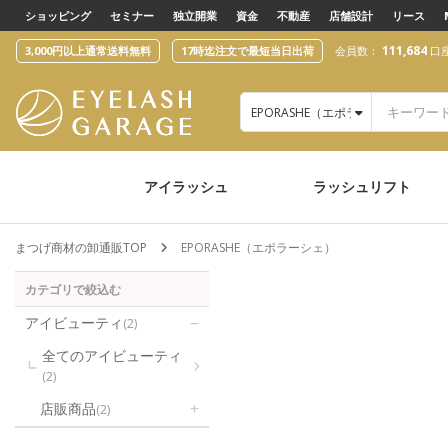
text.skipToContent
text.skipToNavigation
ショッピング
セミナー
独立開業
資金
不動産
店舗設計
リース
111,684
3,000円以上通常送料無料
17時迄注文で最短当日出荷
会員数：
口
EPORASHE（エポラーシェ）
アイラッシュ
ラッシュリフト
まつげ商材の卸通販TOP
EPORASHE（エポラーシェ）
カテゴリで絞込む
アイビューティ
(2)
全てのアイビューティ
(2)
店販商品
(2)