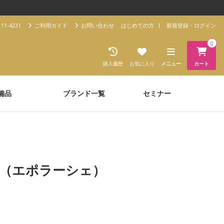
11-4231
ご利用ガイド
お問い合わせ
はじめての方
新規登録・ログイン
0
購入履歴
お気に入り
メニュー
カート
備品
ブランド一覧
セミナー
HE（エポラーシェ）