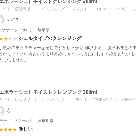
エポラーシェ】モイストクレンジング 300ml
テゴリ：
店販商品
クレンジング
ブランド： EPORASHE（エポラー
nao07
ステティックサロン
岐阜県
ジェルタイプのクレンジング
し硬めのテクスチャーな感じですがしっかり 伸びます。 洗顔不要との
っかりメイクの方というより薄めのメイクの方にはおすすめかと思いま
もしれません。
エポラーシェ】モイストクレンジング 300ml
テゴリ：
店販商品
クレンジング
ブランド： EPORASHE（エポラー
花
容学生・スクール生
神奈川県
優しい