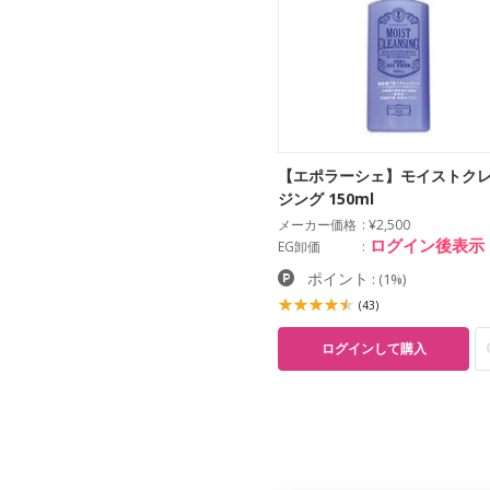
【エポラーシェ】モイストク
ジング 150ml
メーカー価格
¥2,500
ログイン後表示
EG卸価
ポイント
:
(1%)
(43)
ログインして購入