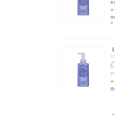
美
伸
よ
【
カ
ア
濃