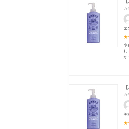
【
カ
エ
少
し
か
【
カ
美