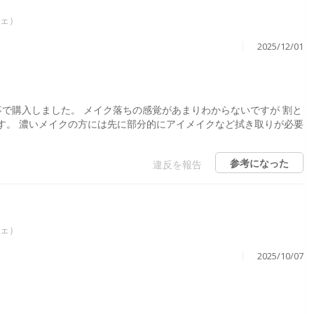
シェ）
2025/12/01
事で購入しました。 メイク落ちの感覚があまりわからないですが 割と
す。 濃いメイクの方には先に部分的にアイメイクなど拭き取りが必要
参考になった
違反を報告
シェ）
2025/10/07