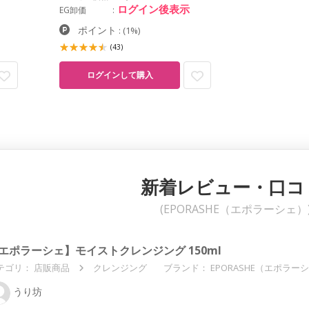
ログイン後表示
EG卸価
ポイント
:
(1%)
(43)
ログインして購入
新着レビュー・口コ
(EPORASHE（エポラーシェ）
エポラーシェ】モイストクレンジング 150ml
テゴリ：
店販商品
クレンジング
ブランド： EPORASHE（エポラー
うり坊