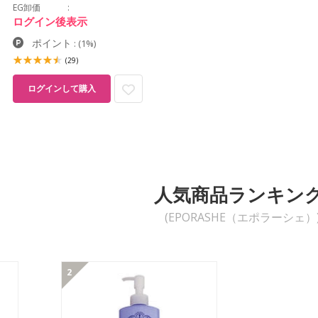
EG卸価
ログイン後表示
ポイント
:
(1%)
(29)
ログインして購入
人気商品ランキン
(EPORASHE（エポラーシェ）
2