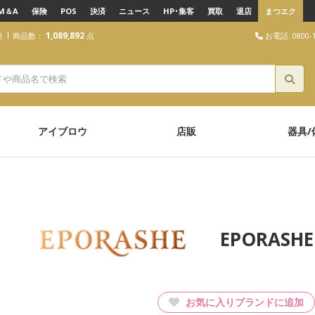
M＆A
保険
POS
決済
ニュース
HP･集客
買取
退店
まつエク
1,089,892
お電話: 0800-1
座
商品数：
点
アイブロウ
店販
器具/
EPORAS
お気に入りブランドに追加