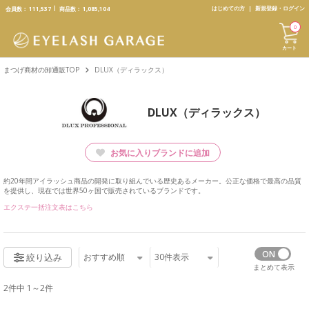
text.skipToContent
text.skipToNavigation
はじめての方
新規登録・ログイン
会員数：
111,537
商品数：
1,085,104
0
カート
まつげ商材の卸通販TOP
DLUX（ディラックス）
DLUX（ディラックス）
お気に入りブランドに追加
約20年間アイラッシュ商品の開発に取り組んでいる歴史あるメーカー。公正な価格で最高の品質
を提供し、現在では世界50ヶ国で販売されているブランドです。
エクステ一括注文表はこちら
おすすめ順
30
件表示
絞り込み
まとめて表示
2件中 1～2件