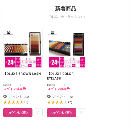
新着商品
(DLUX（ディラックス）)
【DLUX】BROWN LASH
【DLUX】COLOR
EYELASH
EG卸価
EG卸価
ログイン後表示
ログイン後表示
ポイント
ポイント
:
(1%)
:
(1%)
(2)
(2)
ログインして購入
ログインして購入