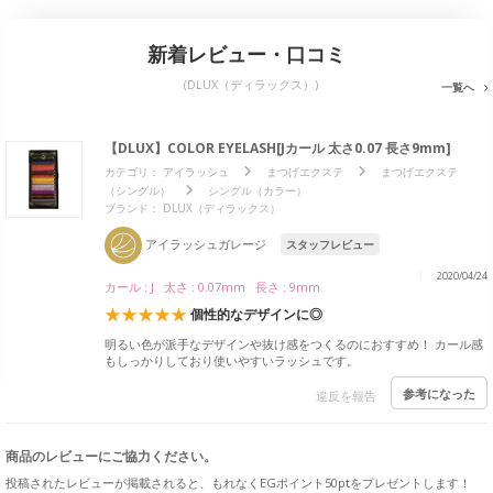
新着レビュー・口コミ
(DLUX（ディラックス）)
一覧へ
【DLUX】COLOR EYELASH[Jカール 太さ0.07 長さ9mm]
カテゴリ：
アイラッシュ
まつげエクステ
まつげエクステ
（シングル）
シングル（カラー）
ブランド： DLUX（ディラックス）
アイラッシュガレージ
スタッフレビュー
2020/04/24
カール : J 太さ : 0.07mm 長さ : 9mm
個性的なデザインに◎
明るい色が派手なデザインや抜け感をつくるのにおすすめ！ カール感
もしっかりしており使いやすいラッシュです。
参考になった
違反を報告
商品のレビューにご協力ください。
投稿されたレビューが掲載されると、もれなくEGポイント50ptをプレゼントします！