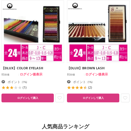
【DLUX】COLOR EYELASH
【DLUX】BROWN LASH
ログイン後表示
ログイン後表示
EG卸価
EG卸価
ポイント
ポイント
:
(1%)
:
(1%)
(1)
(2)
ログインして購入
ログインして購入
人気商品ランキング