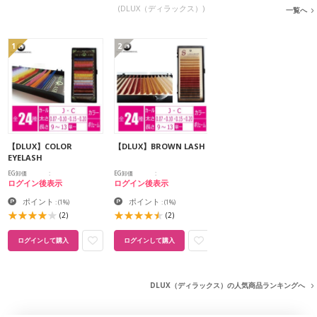
(DLUX（ディラックス）)
一覧へ
1
2
【DLUX】COLOR
【DLUX】BROWN LASH
EYELASH
EG卸価
EG卸価
ログイン後表示
ログイン後表示
ポイント
ポイント
:
(1%)
:
(1%)
(2)
(2)
ログインして購入
ログインして購入
DLUX（ディラックス）の人気商品ランキングへ