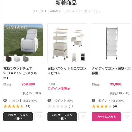
新着商品
(EYELASH GARAGE（アイラッシュガレージ）)
電動ラウンジチェア
回転バスケットミニワゴン
タイディワゴン（深型・大
SISTA neo（シスタネ
＜ピコ＞
容量）
オ）
¥59,800
¥9,800
EG卸価
EG卸価
EG卸価
ログイン後表示
(税込¥65,780)
(税込¥10,780)
ポイント
ポイント
ポイント
: 598pt
(1%)
:
(1%)
: 98pt
(1%)
(11)
(0)
(4)
バリエーション
バリエーション
カートに入れる
一覧へ
一覧へ