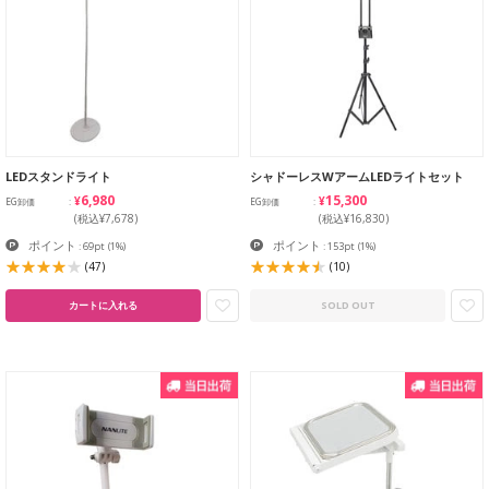
LEDスタンドライト
シャドーレスWアームLEDライトセット
¥6,980
¥15,300
EG卸価
EG卸価
(税込¥7,678)
(税込¥16,830)
ポイント
ポイント
: 69pt
(1%)
: 153pt
(1%)
(47)
(10)
カートに入れる
SOLD OUT