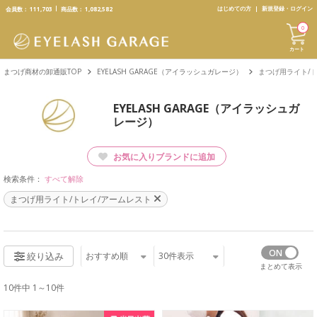
text.skipToContent
text.skipToNavigation
はじめての方
新規登録・ログイン
会員数：
111,703
商品数：
1,082,582
0
カート
まつげ商材の卸通販TOP
EYELASH GARAGE（アイラッシュガレージ）
まつげ用ライト/ト
EYELASH GARAGE（アイラッシュガ
レージ）
お気に入りブランドに追加
検索条件：
すべて解除
まつげ用ライト/トレイ/アームレスト
おすすめ順
30
件表示
絞り込み
まとめて表示
10件中 1～10件