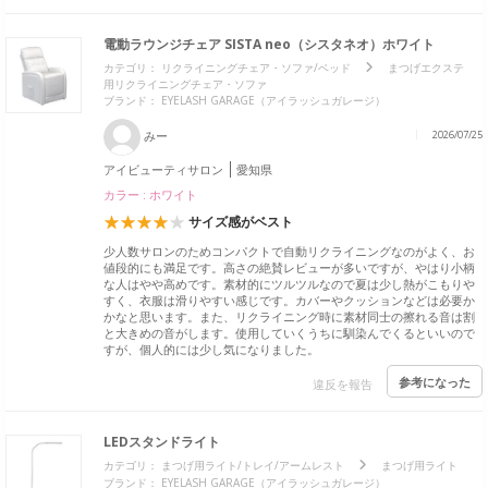
電動ラウンジチェア SISTA neo（シスタネオ）ホワイト
カテゴリ：
リクライニングチェア・ソファ/ベッド
まつげエクステ
用リクライニングチェア・ソファ
ブランド： EYELASH GARAGE（アイラッシュガレージ）
みー
2026/07/25
アイビューティサロン
愛知県
カラー : ホワイト
サイズ感がベスト
少人数サロンのためコンパクトで自動リクライニングなのがよく、お
値段的にも満足です。高さの絶賛レビューが多いですが、やはり小柄
な人はやや高めです。素材的にツルツルなので夏は少し熱がこもりや
すく、衣服は滑りやすい感じです。カバーやクッションなどは必要か
かなと思います。また、リクライニング時に素材同士の擦れる音は割
と大きめの音がします。使用していくうちに馴染んでくるといいので
すが、個人的には少し気になりました。
参考になった
違反を報告
LEDスタンドライト
カテゴリ：
まつげ用ライト/トレイ/アームレスト
まつげ用ライト
ブランド： EYELASH GARAGE（アイラッシュガレージ）