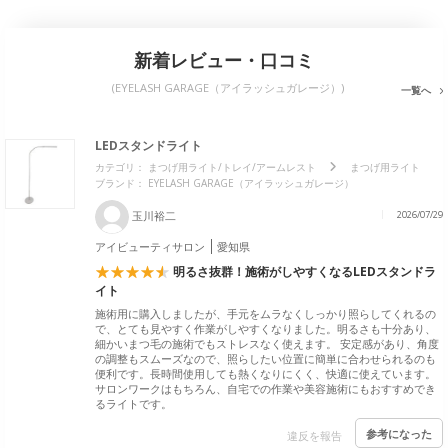
新着レビュー・口コミ
(EYELASH GARAGE（アイラッシュガレージ）)
一覧へ
LEDスタンドライト
カテゴリ：
まつげ用ライト/トレイ/アームレスト
まつげ用ライト
ブランド： EYELASH GARAGE（アイラッシュガレージ）
玉川裕二
2026/07/29
アイビューティサロン
愛知県
明るさ抜群！施術がしやすくなるLEDスタンドラ
イト
施術用に購入しましたが、手元をムラなくしっかり照らしてくれるの
で、とても見やすく作業がしやすくなりました。明るさも十分あり、
細かいまつ毛の施術でもストレスなく使えます。 安定感があり、角度
の調整もスムーズなので、照らしたい位置に簡単に合わせられるのも
便利です。長時間使用しても熱くなりにくく、快適に使えています。
サロンワークはもちろん、自宅での作業や美容施術にもおすすめでき
るライトです。
参考になった
違反を報告