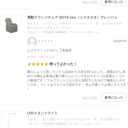
参考になった
違反を報告
電動ラウンジチェア SISTA neo（シスタネオ）グレージュ
カテゴリ：
リクライニングチェア・ソファ/ベッド
まつげエクステ
用リクライニングチェア・ソファ
ブランド： EYELASH GARAGE（アイラッシュガレージ）
＊＊＊＊＊
2026/07/16
エステティックサロン
青森県
カラー : グレージュ
待ってよかった！
購入しようと思っていたら品切れで入荷を待ちました。 座面は少し高
めで小柄なお客様は乗り降りしにくいですがステージが必要なくコス
パ最強です！ フルフラットになり足も背面下に入るので施術もしやす
いです。 ベットはフカフカで好評です！ 色も可愛くてお気に入りです
♪
参考になった
違反を報告
LEDスタンドライト
カテゴリ：
まつげ用ライト/トレイ/アームレスト
まつげ用ライト
ブランド： EYELASH GARAGE（アイラッシュガレージ）