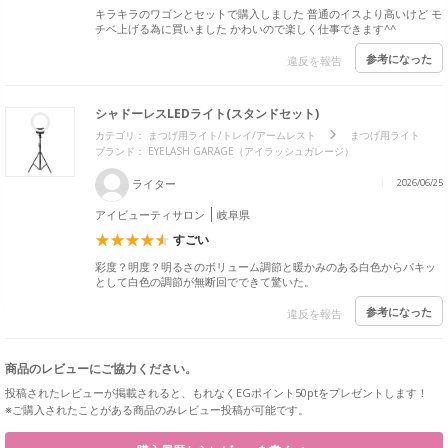
キラキラのワゴンとセットで購入しました 普通のイスより高いけど モ
チベ上げる為に買いました かわいので楽しく仕事できます^^
参考になった
違反を報告
シャドーレスLEDライト(スタンドセット)
カテゴリ：
まつげ用ライト/トレイ/アームレスト
まつげ用ライト
ブランド： EYELASH GARAGE（アイラッシュガレージ）
ライター
2026/06/25
アイビューティサロン
岐阜県
すごい
彩度？明度？明るさのボリューム調節と暖かみのある白色からパキッ
として白色の調節が無断回でできて驚いた。
参考になった
違反を報告
商品のレビューにご協力ください。
投稿されたレビューが掲載されると、もれなくEGポイント50ptをプレゼントします！
※ご購入されたことがある商品のみレビュー投稿が可能です。