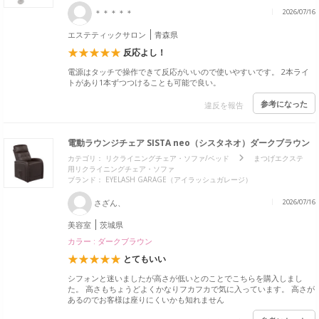
＊＊＊＊＊
2026/07/16
エステティックサロン
青森県
反応よし！
電源はタッチで操作できて反応がいいので使いやすいです。 2本ライ
トがあり1本ずつつけることも可能で良い。
参考になった
違反を報告
電動ラウンジチェア SISTA neo（シスタネオ）ダークブラウン
カテゴリ：
リクライニングチェア・ソファ/ベッド
まつげエクステ
用リクライニングチェア・ソファ
ブランド： EYELASH GARAGE（アイラッシュガレージ）
さざん、
2026/07/16
美容室
茨城県
カラー : ダークブラウン
とてもいい
シフォンと迷いましたが高さが低いとのことでこちらを購入しまし
た。 高さもちょうどよくかなりフカフカで気に入っています。 高さが
あるのでお客様は座りにくいかも知れません