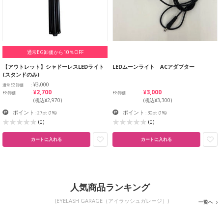
通常EG卸価から10％OFF
【アウトレット】シャドーレスLEDライト
LEDムーンライト ACアダプター
(スタンドのみ)
¥3,000
通常EG卸価
¥2,700
¥3,000
EG卸価
EG卸価
(税込¥2,970)
(税込¥3,300)
ポイント
ポイント
: 27pt
(1%)
: 30pt
(1%)
(0)
(0)
カートに入れる
カートに入れる
人気商品ランキング
(EYELASH GARAGE（アイラッシュガレージ）)
一覧へ