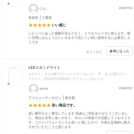
にん
2026/07/23
美容室
三重県
いい感じ
レビューにあった接触不良などなく、とてもスムーズに使えます。狭
い空間にはちょうどいい大きさで見にくい時に使用するには重宝しそ
うです
参考になった
違反を報告
LEDスタンドライト
カテゴリ：
まつげ用ライト/トレイ/アームレスト
まつげ用ライト
ブランド： EYELASH GARAGE（アイラッシュガレージ）
enne
2026/07/22
アイビューティサロン
東京都
良い商品です。
使い勝手がよく重宝しています 迅速なご対応ありがとうございまし
た。商品も非常に使いやすく、サロンの現場で大活躍してくれそうで
す。コストパフォーマンスも良いと感じたので、今後も定期的に購入
させていただこうと思います。