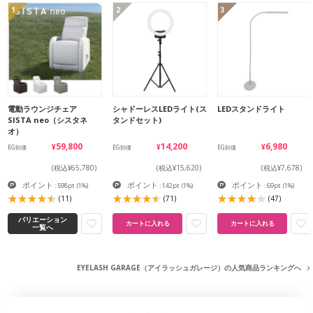
1
2
3
電動ラウンジチェア
シャドーレスLEDライト(ス
LEDスタンドライト
SISTA neo（シスタネ
タンドセット)
オ）
¥59,800
¥14,200
¥6,980
EG卸価
EG卸価
EG卸価
(税込¥65,780)
(税込¥15,620)
(税込¥7,678)
ポイント
ポイント
ポイント
: 598pt
(1%)
: 142pt
(1%)
: 69pt
(1%)
(11)
(71)
(47)
バリエーション
カートに入れる
カートに入れる
一覧へ
EYELASH GARAGE（アイラッシュガレージ）の人気商品ランキングへ