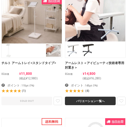
チルト アームトレイ<スタンドタイプ>
アームレスト＜アイビューティ技術者専用
肘置き＞
¥11,800
¥14,800
EG卸価
EG卸価
(税込¥12,980)
(税込¥16,280)
ポイント
ポイント
: 118pt
(1%)
: 148pt
(1%)
(1)
(4)
バリエーション一覧へ
SOLD OUT