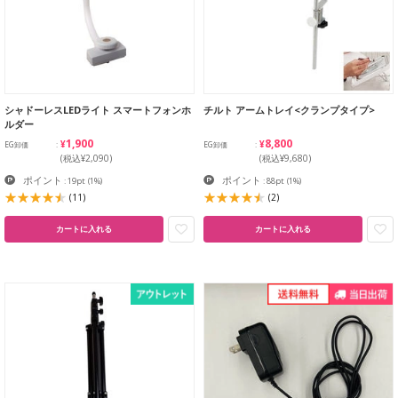
シャドーレスLEDライト スマートフォンホ
チルト アームトレイ<クランプタイプ>
ルダー
¥1,900
¥8,800
EG卸価
EG卸価
(税込¥2,090)
(税込¥9,680)
ポイント
ポイント
: 19pt
(1%)
: 88pt
(1%)
(11)
(2)
カートに入れる
カートに入れる