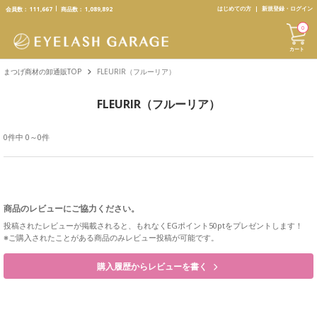
text.skipToContent
text.skipToNavigation
はじめての方
新規登録・ログイン
会員数：
111,667
商品数：
1,089,892
0
カート
まつげ商材の卸通販TOP
FLEURIR（フルーリア）
FLEURIR（フルーリア）
0件中 0～0件
商品のレビューにご協力ください。
投稿されたレビューが掲載されると、もれなくEGポイント50ptをプレゼントします！
※ご購入されたことがある商品のみレビュー投稿が可能です。
購入履歴からレビューを書く