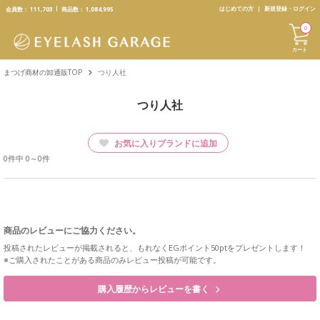
text.skipToContent
text.skipToNavigation
はじめての方
新規登録・ログイン
会員数：
111,703
商品数：
1,084,995
0
カート
まつげ商材の卸通販TOP
つり人社
つり人社
お気に入りブランドに追加
0件中 0～0件
商品のレビューにご協力ください。
投稿されたレビューが掲載されると、もれなくEGポイント50ptをプレゼントします！
※ご購入されたことがある商品のみレビュー投稿が可能です。
購入履歴からレビューを書く